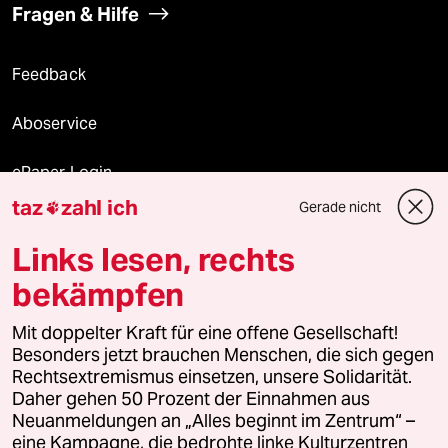
Fragen & Hilfe
Feedback
Aboservice
ePaper Login
taz
zahl ich
Gerade nicht

Downloads für Abonnierende
Links lesen, rechts
bekämpfen
© 2026 taz Verlags und Vertriebs GmbH
Alle Rechte vorbehalten. Bei rechtlichen Fragen oder für Genehmigungen
Mit doppelter Kraft für eine offene Gesellschaft!
wenden Sie sich bitte an
lizenzen@taz.de
Besonders jetzt brauchen Menschen, die sich gegen
Rechtsextremismus einsetzen, unsere Solidarität.
Daher gehen 50 Prozent der Einnahmen aus
Feedback
Redaktionsstatut
Kommune-Richtlinien
KI-
Neuanmeldungen an „Alles beginnt im Zentrum“ –
eine Kampagne, die bedrohte linke Kulturzentren