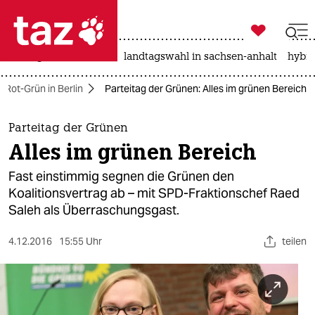

taz zahl ich
niedrigwasser
rente
landtagswahl in sachsen-anhalt
hybri

taz zahl ich
-Rot-Grün in Berlin
Parteitag der Grünen: Alles im grünen Bereich
taz zahl ich
themen
Parteitag der Grünen
Alles im grünen Bereich
politik
Fast einstimmig segnen die Grünen den
öko
Koalitionsvertrag ab – mit SPD-Fraktionschef Raed
Saleh als Überraschungsgast.
gesellschaft
4.12.2016
15:55 Uhr
teilen
kultur
sport