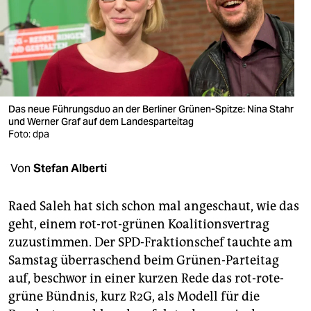
berlin
nord
wahrheit
verlag
Das neue Führungsduo an der Berliner Grünen-Spitze: Nina Stahr
und Werner Graf auf dem Landesparteitag
verlag
Foto: dpa
veranstaltungen
Von
Stefan Alberti
shop
fragen & hilfe
Raed Saleh hat sich schon mal angeschaut, wie das
geht, einem rot-rot-grünen Koalitionsvertrag
unterstützen
zuzustimmen. Der SPD-Fraktionschef tauchte am
Samstag überraschend beim Grünen-Parteitag
abo
auf, beschwor in einer kurzen Rede das rot-rote-
genossenschaft
grüne Bündnis, kurz R2G, als Modell für die