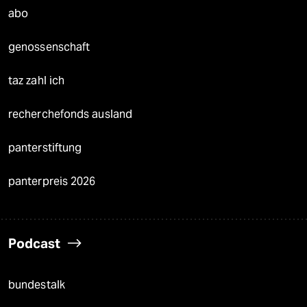
abo
genossenschaft
taz zahl ich
recherchefonds ausland
panterstiftung
panterpreis 2026
Podcast
bundestalk