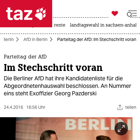

taz zahl ich
hitze
niedrigwasser
rente
landtagswahl in sachsen-anhalt

taz zahl ich
Berlin
AfD in Berlin
Parteitag der AfD: Im Stechschritt voran
taz zahl ich
themen
Parteitag der AfD
Im Stechschritt voran
politik
Die Berliner AfD hat ihre Kandidatenliste für die
öko
Abgeordnetenhauswahl beschlossen. An Nummer
eins steht Exoffizier Georg Pazderski
gesellschaft
24.4.2016
16:56 Uhr
teilen
kultur
sport