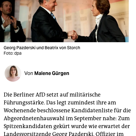
berlin
nord
wahrheit
verlag
Georg Pazderski und Beatrix von Storch
verlag
Foto: dpa
veranstaltungen
Von
Malene Gürgen
shop
fragen & hilfe
Die Berliner AfD setzt auf militärische
unterstützen
Führungsstärke. Das legt zumindest ihre am
Wochenende beschlossene Kandidatenliste für die
abo
Abgeordnetenhauswahl im September nahe: Zum
genossenschaft
Spitzenkandidaten gekürt wurde wie erwartet der
Landesvorsitzende Georg Pazderski, Offizier im