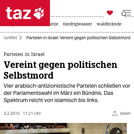

taz zahl ich
krieg in der ukraine
hitze
niedrigwasser
waldbrände

taz zahl ich
-Konflikt
Parteien in Israel: Vereint gegen politischen Selbstmord
taz zahl ich
themen
Parteien in Israel
Vereint gegen politischen
politik
Selbstmord
öko
Vier arabisch-antizionistische Parteien schließen vor
der Parlamentswahl im März ein Bündnis. Das
gesellschaft
Spektrum reicht von islamisch bis links.
kultur
3.2.2015
11:21 Uhr
teilen
sport