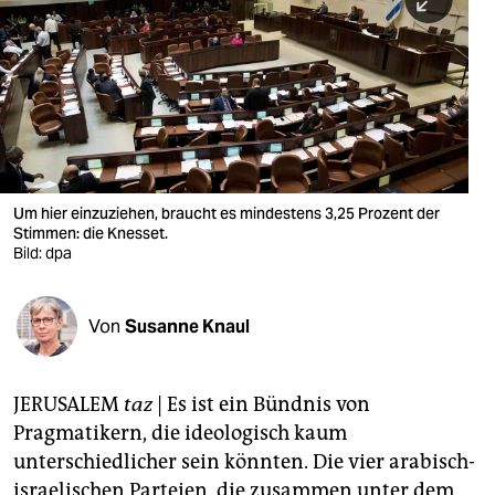
berlin
nord
wahrheit
verlag
verlag
Um hier einzuziehen, braucht es mindestens 3,25 Prozent der
Stimmen: die Knesset.
veranstaltungen
Bild: dpa
shop
fragen & hilfe
Von
Susanne Knaul
unterstützen
JERUSALEM
taz
| Es ist ein Bündnis von
abo
Pragmatikern, die ideologisch kaum
genossenschaft
unterschiedlicher sein könnten. Die vier arabisch-
israelischen Parteien, die zusammen unter dem