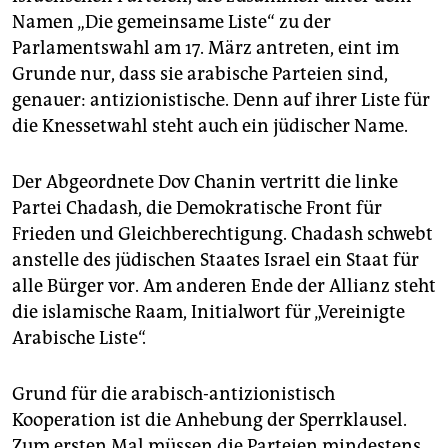
epaper login
Namen „Die gemeinsame Liste“ zu der
Parlamentswahl am 17. März antreten, eint im
Grunde nur, dass sie arabische Parteien sind,
genauer: antizionistische. Denn auf ihrer Liste für
die Knessetwahl steht auch ein jüdischer Name.
Der Abgeordnete Dov Chanin vertritt die linke
Partei Chadash, die Demokratische Front für
Frieden und Gleichberechtigung. Chadash schwebt
anstelle des jüdischen Staates Israel ein Staat für
alle Bürger vor. Am anderen Ende der Allianz steht
die islamische Raam, Initialwort für „Vereinigte
Arabische Liste“.
Grund für die arabisch-antizionistisch
Kooperation ist die Anhebung der Sperrklausel.
Zum ersten Mal müssen die Parteien mindestens