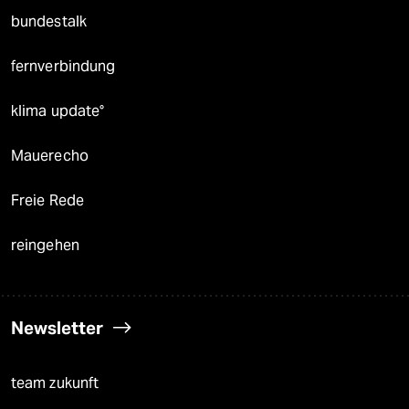
bundestalk
fernverbindung
klima update°
Mauerecho
Freie Rede
reingehen
Newsletter
team zukunft