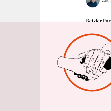
Aus 
epaper login
Bei der
Par
Regierungs
die meisten
Regierungs
nach Auszä
151 Sitze 
der Wahl i
Rund 3,7 M
Urnengang 
Prozent – f
Wahlkampf
Herausford