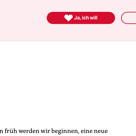
lbeteiligung deutlich über jener vor vier Jahren.

Ja, ich will
 früh werden wir beginnen, eine neue