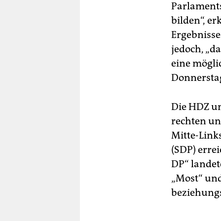
Parlaments
bilden“, er
Ergebnisse 
jedoch, „d
eine mögli
Donnersta
Die HDZ un
rechten un
Mitte-Link
(SDP) erre
DP“ landete
„Most“ und
beziehungs