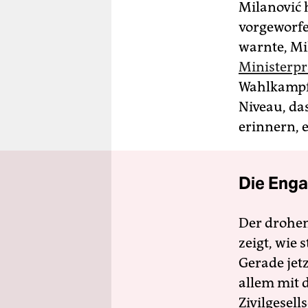
Milanović 
vorgeworfe
warnte, Mi
Ministerpr
Wahlkampf 
Niveau, da
erinnern, 
Die Enga
Der drohe
zeigt, wie
Gerade jet
allem mit d
Zivilgesell