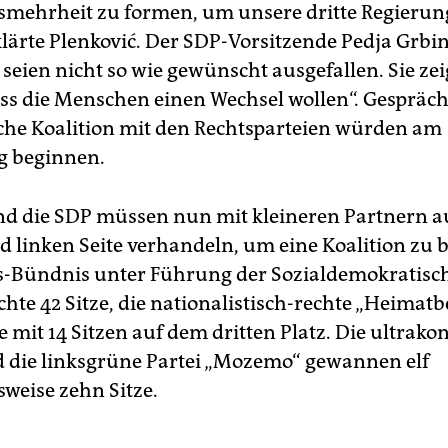
mehrheit zu formen, um unsere dritte Regierun
klärte Plenković. Der SDP-Vorsitzende Pedja Grbin
seien nicht so wie gewünscht ausgefallen. Sie ze
ass die Menschen einen Wechsel wollen“. Gespräc
che Koalition mit den Rechtsparteien würden am
g beginnen.
d die SDP müssen nun mit kleineren Partnern a
d linken Seite verhandeln, um eine Koalition zu b
s-Bündnis unter Führung der Sozialdemokratisch
ichte 42 Sitze, die nationalistisch-rechte „Heima
 mit 14 Sitzen auf dem dritten Platz. Die ultrako
 die linksgrüne Partei „Mozemo“ gewannen elf
weise zehn Sitze.