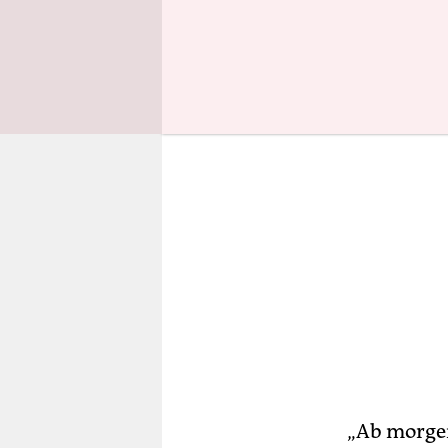
lag die Wah
„Ab morgen