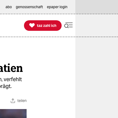
abo
genossenschaft
epaper login

taz zahl ich
taz zahl ich
atien
, verfehlt
rägt.
teilen