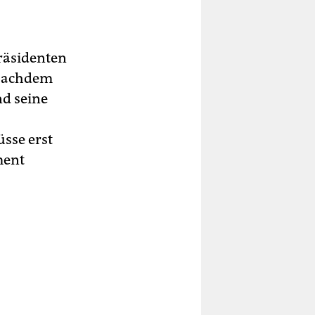
Präsidenten
 Nachdem
nd seine
sse erst
ment