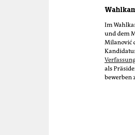
Wahlkam
Im Wahlkam
und dem Mi
Milanović 
Kandidatur
Verfassung
als Präsid
bewerben 