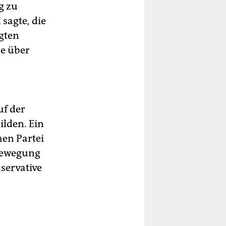
g zu
 sagte, die
igten
he über
uf der
ilden. Ein
en Partei
tbewegung
nservative