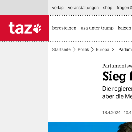
hautnavigation anspringen
hauptinhalt anspringen
footer anspringen
verlag
veranstaltungen
shop
fragen &
bergsteigen
usa unter trump
katzen

taz zahl ich
taz zahl ich
Startseite
Politik
Europa
Parlame
themen
politik
Parlamentsw
Sieg 
öko
Die regiere
gesellschaft
aber die M
kultur
18.4.2024
10:4
sport