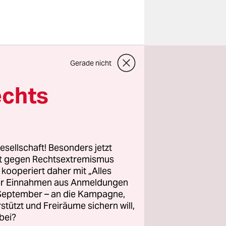
en zufolge
Gerade nicht
ie
ović kam
echts
uf 60 der
r als bei
esellschaft! Besonders jetzt
rt gegen Rechtsextremismus
U-Land zum
z kooperiert daher mit „Alles
s 50
ller Einnahmen aus Anmeldungen
rten
. September – an die Kampagne,
nem
rstützt und Freiräume sichern will,
bei?
Milanović,