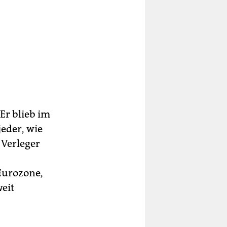
 Er blieb im
jeder, wie
 Verleger
Eurozone,
weit