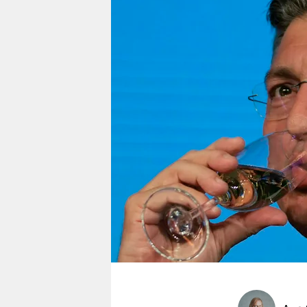
berlin
nord
wahrheit
verlag
verlag
veranstaltungen
shop
fragen & hilfe
unterstützen
abo
genossenschaft