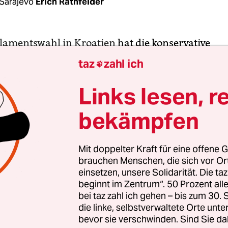
Sarajevo
Erich Rathfelder
lamentswahl in Kroatien
hat die konservative
partei am Mittwoch fast vollständigen Ergebniss
taz
zahl ich

 Sitze errungen, eine Mehrheit jedoch verfehlt. D
partei HDZ von Ministerpräsident Andrej Plenk
Links lesen, r
hlung von mehr als 90 Prozent der Wahllokale a
bekämpfen
im Parlament in Zagreb und damit auf sechs wenige
m Jahr 2020.
Mit doppelter Kraft für eine offene G
brauchen Menschen, die sich vor O
illionen Wählerin waren am Mittwoch in dem E
einsetzen, unsere Solidarität. Die ta
aufgerufen, die Wahlbeteiligung lag bei mehr al
beginnt im Zentrum“. 50 Prozent a
ür Kroatien ist das sehr hoch. Nach einem erbitte
bei taz zahl ich gehen – bis zum 30
 zwischen dem Konservativen Plenković und sei
die linke, selbstverwaltete Orte unte
bevor sie verschwinden. Sind Sie da
erer, Amtsvorgänger und Sozialdemokrat Zoran 