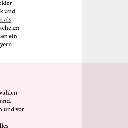
elder
ck und
n als
rache im
ten ein
ayern
wahlen
sind.
h und vor
lles