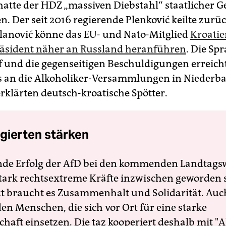
hatte der HDZ „massiven Diebstahl“ staatlicher G
n. Der seit 2016 regierende Plenković keilte zurü
lanović könne das EU- und Nato-Mitglied
Kroatie
äsident näher an Russland heranführen
. Die Sp
und die gegenseitigen Beschuldigungen erreich
s an die Alkoholiker-Versammlungen in Niederb
erklärten deutsch-kroatische Spötter.
gierten stärken
nde Erfolg der AfD bei den kommenden Landtags
 stark rechtsextreme Kräfte inzwischen geworden 
zt braucht es Zusammenhalt und Solidarität. Auc
en Menschen, die sich vor Ort für eine starke
schaft einsetzen. Die taz kooperiert deshalb mit "A