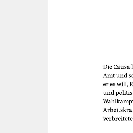
Die Causa l
Amt und set
er es will,
und politi
Wahlkampft
Arbeitskrä
verbreitet