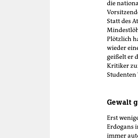
die nationa
Vorsitzend
Statt des A
Mindestlöh
Plötzlich 
wieder ein
geißelt er 
Kritiker z
Studenten 
Gewalt 
Erst wenig
Erdogans i
immer auto