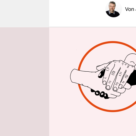
epaper login
Von
ISTANBUL
nur von ob
überblicken
Hauptkund
Republikan
Istanbul 
Das Publik
Zahl der K
alt sein, 
siebziger 
zu erinner