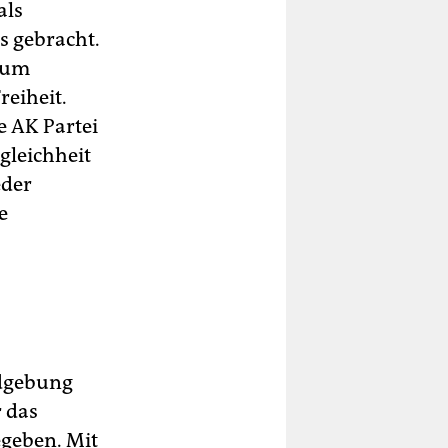
als
s gebracht.
s um
reiheit.
e AK Partei
gleichheit
eder
e
ndgebung
 das
geben. Mit