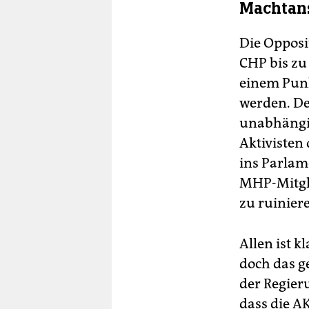
Machtan
Die Opposi
CHP bis zu 
einem Punk
werden. De
unabhängig
Aktivisten
ins Parlame
MHP-Mitgli
zu ruinier
Allen ist k
doch das g
der Regier
dass die A