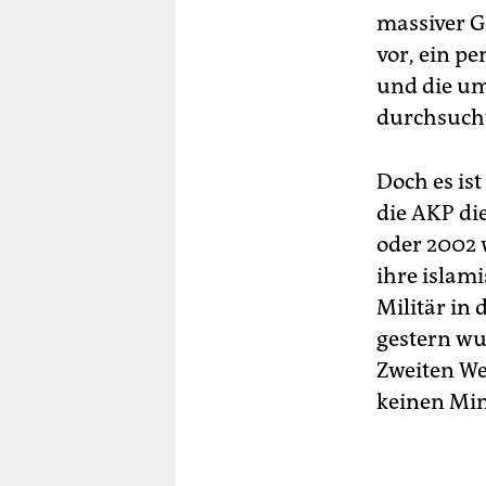
massiver G
vor, ein p
und die um
durchsucht
Doch es ist
die AKP die
oder 2002 w
ihre islami
Militär in
gestern wur
Zweiten We
keinen Min