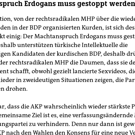
spruch Erdogans muss gestoppt werde
tion, von der rechtsradikalen MHP über die wie
den in der BDP organisierten Kurden, ist sich des
t einig: Der Machtanspruch Erdogans muss ges
shalb unterstützen türkische Intellektuelle die
en Kandidaten der kurdischen BDP, deshalb drü
 der rechtsradikalen MHP die Daumen, dass sie d
nt schafft, obwohl gezielt lancierte Sexvideos, d
eder in zweideutigen Situationen zeigen, die Par
en drohen.
lar, dass die AKP wahrscheinlich wieder stärkste P
emeinsame Ziel ist es, eine verfassungsändernde
ungspartei zu verhindern. Denn nur dann ist gewä
KP nach den Wahlen den Konsens für eine neue V