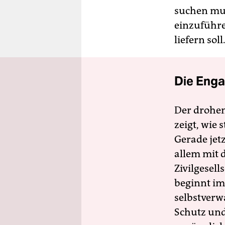
suchen mus
einzuführe
liefern soll
Die Enga
Der drohe
zeigt, wie
Gerade jet
allem mit d
Zivilgesell
beginnt im
selbstverw
Schutz und 