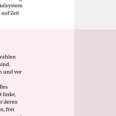
ialsystem
auf Zeit
wahlen
sind.
h und vor
lles
 linke,
ür deren
n, frei