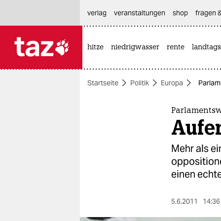
hautnavigation anspringen
hauptinhalt anspringen
footer anspringen
verlag
veranstaltungen
shop
fragen &
hitze
niedrigwasser
rente
landtags

taz zahl ich
taz zahl ich
Startseite
Politik
Europa
Parlame
themen
politik
Parlamentsw
Aufer
öko
Mehr als e
gesellschaft
opposition
einen echt
kultur
sport
5.6.2011
14:36