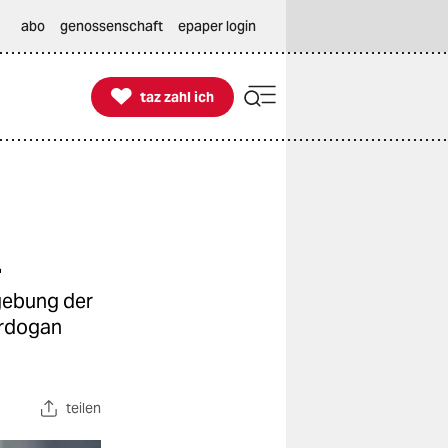
abo
genossenschaft
epaper login

taz zahl ich
taz zahl ich
n
gebung der
Erdogan
teilen