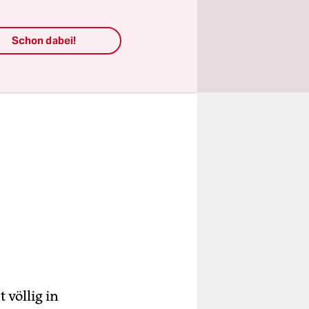
u.
Schon dabei!
 völlig in