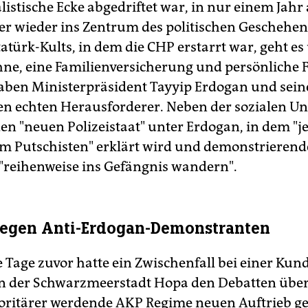
listische Ecke abgedriftet war, in nur einem Jahr 
er wieder ins Zentrum des politischen Geschehen
tatürk-Kults, in dem die CHP erstarrt war, geht e
ne, eine Familienversicherung und persönliche F
haben Ministerpräsident Tayyip Erdogan und sein
en echten Herausforderer. Neben der sozialen Un
den "neuen Polizeistaat" unter Erdogan, in dem "j
um Putschisten" erklärt wird und demonstrierend
"reihenweise ins Gefängnis wandern".
gegen Anti-Erdogan-Demonstranten
e Tage zuvor hatte ein Zwischenfall bei einer Ku
n der Schwarzmeerstadt Hopa den Debatten über
ritärer werdende AKP Regime neuen Auftrieb ge