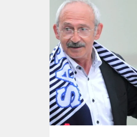
berlin
nord
wahrheit
verlag
verlag
veranstaltungen
shop
fragen & hilfe
unterstützen
abo
genossenschaft