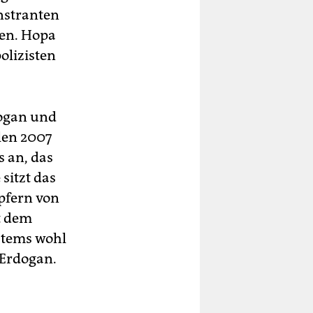
nstranten
den. Hopa
olizisten
rdogan und
hlen 2007
s an, das
sitzt das
pfern von
it dem
stems wohl
 Erdogan.