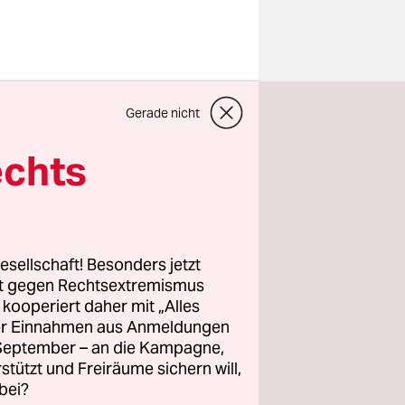
nzen Ausmaß
Gerade nicht
Kameras zu
 die zur
echts
. Juni in
esellschaft! Besonders jetzt
ng. Nur die
rt gegen Rechtsextremismus
z kooperiert daher mit „Alles
ns 50 Jahre
ller Einnahmen aus Anmeldungen
n den
. September – an die Kampagne,
ent Ecevit,
rstützt und Freiräume sichern will,
bei?
er nach