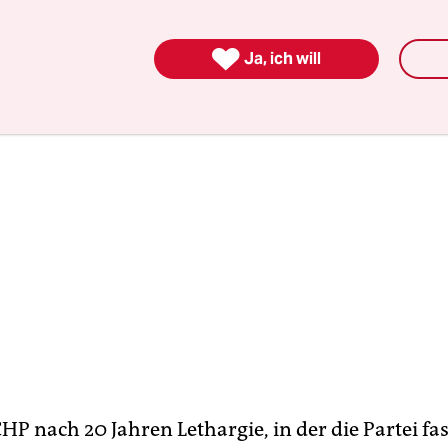
ten endlich die Bühne betritt: Kemal Kilicdarogl

Ja, ich will
CHP nach 20 Jahren Lethargie, in der die Partei fast