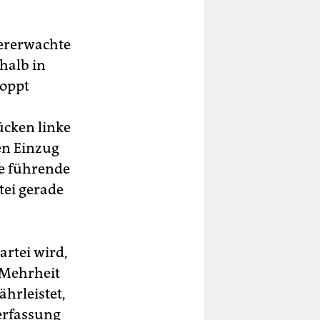
n
dererwachte
halb in
toppt
cken linke
en Einzug
ie führende
tei gerade
artei wird,
 Mehrheit
hrleistet,
erfassung