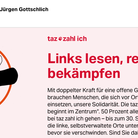
Jürgen Gottschlich
taz
| Es ist ein Meer roter Fahnen, in seinem ga
taz
zahl ich

en, durch die auf riesige Baukräne montierten 
. Es sollen gut eine halbe Million Menschen sein,
Links lesen, r
gebung der sozialdemokratischen CHP, der
bekämpfen
ischen Volkspartei, vor der Parlamentswahl am 12
gekommen sind.
Mit doppelter Kraft für eine offene G
um besteht aus einem Querschnitt der Bevölkeru
brauchen Menschen, die sich vor O
einsetzen, unsere Solidarität. Die ta
opftücher ist minimal. Man muss schon mindeste
beginnt im Zentrum“. 50 Prozent a
um sich an ähnliche Großkundgebungen der CHP i
bei taz zahl ich gehen – bis zum 30
Jahren, zu den Zeiten des damaligen CHP-Chefs Bül
die linke, selbstverwaltete Orte unte
bevor sie verschwinden. Sind Sie da
n. Zu verdanken ist das vor allem einem Mann, d