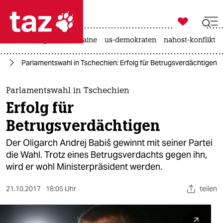

taz zahl ich
hitze
krieg in der ukraine
us-demokraten
nahost-konflikt

taz zahl ich
pa
Parlamentswahl in Tschechien: Erfolg für Betrugsverdächtigen
taz zahl ich
themen
Parlamentswahl in Tschechien
Erfolg für
politik
Betrugsverdächtigen
öko
Der Oligarch Andrej Babiš gewinnt mit seiner Partei
die Wahl. Trotz eines Betrugsverdachts gegen ihn,
gesellschaft
wird er wohl Ministerpräsident werden.
kultur
21.10.2017
18:05 Uhr
teilen
sport