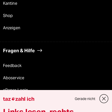
Kantine
Shop
Anzeigen
Fragen & Hilfe
Feedback
Aboservice
ePaper Login
taz
zahl ich
Gerade nicht

Downloads für Abonnierende
Links lesen, rechts