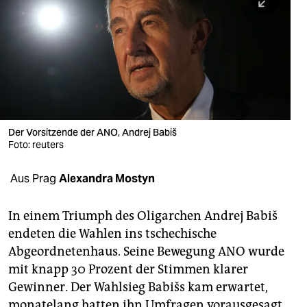
berlin
nord
wahrheit
verlag
verlag
Der Vorsitzende der ANO, Andrej Babiš
Foto: reuters
veranstaltungen
shop
Aus Prag
Alexandra Mostyn
fragen & hilfe
In einem Triumph des Oligarchen Andrej Babiš
unterstützen
endeten die Wahlen ins tschechische
Abgeordnetenhaus. Seine Bewegung ANO wurde
abo
mit knapp 30 Prozent der Stimmen klarer
genossenschaft
Gewinner. Der Wahlsieg Babišs kam erwartet,
monatelang hatten ihn Umfragen vorausgesagt.