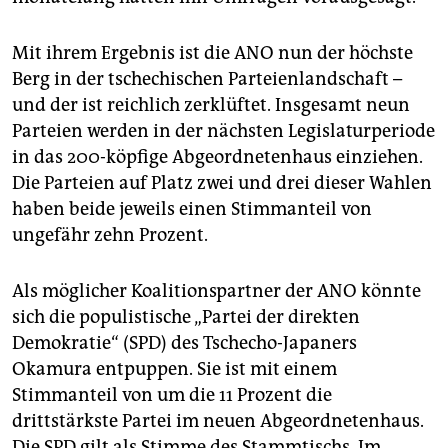
epaper login
Mit ihrem Ergebnis ist die ANO nun der höchste
Berg in der tschechischen Parteienlandschaft –
und der ist reichlich zerklüftet. Insgesamt neun
Parteien werden in der nächsten Legislaturperiode
in das 200-köpfige Abgeordnetenhaus einziehen.
Die Parteien auf Platz zwei und drei dieser Wahlen
haben beide jeweils einen Stimmanteil von
ungefähr zehn Prozent.
Als möglicher Koalitionspartner der ANO könnte
sich die populistische „Partei der direkten
Demokratie“ (SPD) des Tschecho-Japaners
Okamura entpuppen. Sie ist mit einem
Stimmanteil von um die 11 Prozent die
drittstärkste Partei im neuen Abgeordnetenhaus.
Die SPD gilt als Stimme des Stammtischs. Im