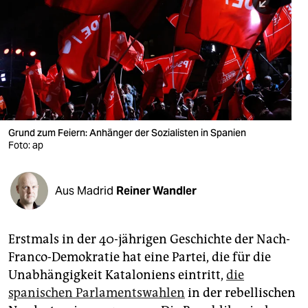
berlin
nord
wahrheit
verlag
verlag
Grund zum Feiern: Anhänger der Sozialisten in Spanien
Foto: ap
veranstaltungen
shop
Aus Madrid
Reiner Wandler
fragen & hilfe
unterstützen
Erstmals in der 40-jährigen Geschichte der Nach-
Franco-Demokratie hat eine Partei, die für die
abo
Unabhängigkeit Kataloniens eintritt,
die
genossenschaft
spanischen Parlamentswahlen
in der rebellischen