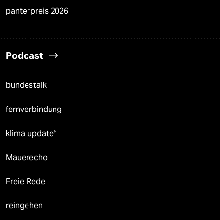
panterpreis 2026
Podcast
bundestalk
fernverbindung
klima update°
Mauerecho
Freie Rede
reingehen