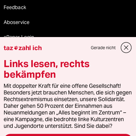
Feedback
Aboservice
ePaper Login
taz
zahl ich
Gerade nicht

Downloads für Abonnierende
Links lesen, rechts
bekämpfen
© 2026 taz Verlags und Vertriebs GmbH
Alle Rechte vorbehalten. Bei rechtlichen Fragen oder für Genehmigungen
Mit doppelter Kraft für eine offene Gesellschaft!
wenden Sie sich bitte an
lizenzen@taz.de
Besonders jetzt brauchen Menschen, die sich gegen
Rechtsextremismus einsetzen, unsere Solidarität.
Daher gehen 50 Prozent der Einnahmen aus
Feedback
Redaktionsstatut
Kommune-Richtlinien
KI-
Neuanmeldungen an „Alles beginnt im Zentrum“ –
eine Kampagne, die bedrohte linke Kulturzentren
Leitlinie
Informant
Datenschutz
Impressum
AGB
und Jugendorte unterstützt. Sind Sie dabei?