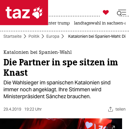

taz zahl ich
nahost-konflikt
usa unter trump
landtagswahl in sachsen-an

taz zahl ich
Startseite
Politik
Europa
Katalonien bei Spanien-Wahl: Die 
taz zahl ich
themen
Katalonien bei Spanien-Wahl
Die Partner in spe sitzen im
politik
Knast
öko
Die Wahlsieger im spanischen Katalonien sind
immer noch angeklagt. Ihre Stimmen wird
gesellschaft
Ministerpräsident Sánchez brauchen.
kultur
29.4.2019
19:22 Uhr
teilen
sport