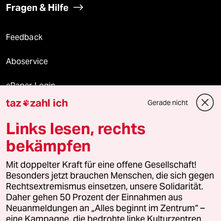
Fragen & Hilfe
Feedback
Aboservice
ePaper Login
taz
zahl ich
Gerade nicht

Downloads für Abonnierende
Links lesen, rechts
bekämpfen
© 2026 taz Verlags und Vertriebs GmbH
Mit doppelter Kraft für eine offene Gesellschaft!
Alle Rechte vorbehalten. Bei rechtlichen Fragen oder für Genehmigungen
wenden Sie sich bitte an
lizenzen@taz.de
Besonders jetzt brauchen Menschen, die sich gegen
Rechtsextremismus einsetzen, unsere Solidarität.
Daher gehen 50 Prozent der Einnahmen aus
Feedback
Redaktionsstatut
Kommune-Richtlinien
KI-
Neuanmeldungen an „Alles beginnt im Zentrum“ –
eine Kampagne, die bedrohte linke Kulturzentren