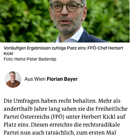
berlin
nord
wahrheit
verlag
Vorläufigen Ergebnissen zufolge Platz eins: FPÖ-Chef Herbert
Kickl
verlag
Foto: Heinz-Peter Bader/ap
veranstaltungen
shop
Aus Wien
Florian Bayer
fragen & hilfe
Die Umfragen haben recht behalten. Mehr als
unterstützen
anderthalb Jahre lang sahen sie die Freiheitliche
abo
Partei Österreichs (FPÖ) unter Herbert Kickl auf
Platz eins. Diesen erreichte die rechtsradikale
genossenschaft
Partei nun auch tatsächlich, zum ersten Mal