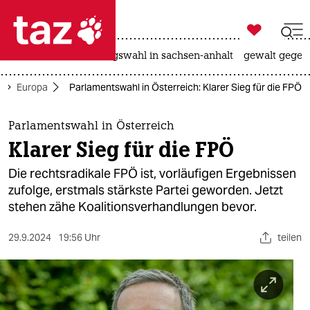

taz zahl ich
hitze
surfen
landtagswahl in sachsen-anhalt
gewalt gegen

taz zahl ich
Europa
Parlamentswahl in Österreich: Klarer Sieg für die FPÖ
taz zahl ich
themen
Parlamentswahl in Österreich
Klarer Sieg für die FPÖ
politik
Die rechtsradikale FPÖ ist, vorläufigen Ergebnissen
öko
zufolge, erstmals stärkste Partei geworden. Jetzt
stehen zähe Koalitionsverhandlungen bevor.
gesellschaft
29.9.2024
19:56 Uhr
teilen
kultur
sport