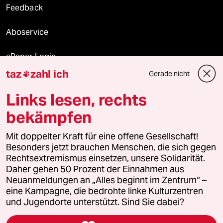
Feedback
Aboservice
ePaper Login
taz
zahl ich
Gerade nicht

Downloads für Abonnierende
Links lesen, rechts
bekämpfen
© 2026 taz Verlags und Vertriebs GmbH
Mit doppelter Kraft für eine offene Gesellschaft!
Alle Rechte vorbehalten. Bei rechtlichen Fragen oder für Genehmigungen
wenden Sie sich bitte an
lizenzen@taz.de
Besonders jetzt brauchen Menschen, die sich gegen
Rechtsextremismus einsetzen, unsere Solidarität.
Daher gehen 50 Prozent der Einnahmen aus
Feedback
Redaktionsstatut
Kommune-Richtlinien
KI-
Neuanmeldungen an „Alles beginnt im Zentrum“ –
eine Kampagne, die bedrohte linke Kulturzentren
Leitlinie
Informant
Datenschutz
Impressum
AGB
und Jugendorte unterstützt. Sind Sie dabei?
Seitenwende
Einwilligungen widerrufen (Ads)