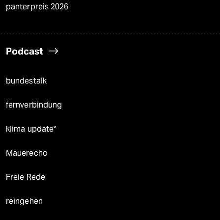
panterpreis 2026
Podcast
bundestalk
fernverbindung
klima update°
Mauerecho
Freie Rede
reingehen