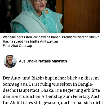
berlin
nord
wahrheit
verlag
War eine der Ersten, die gewählt haben: Premierministerin Sheikh
Hasina strebt ihre fünfte Amtszeit an
verlag
Foto: Altaf Qadri/ap
veranstaltungen
shop
Aus Dhaka
Natalie Mayroth
fragen & hilfe
Der Auto- und Rikshahupenchor blieb an diesem
unterstützen
Sonntag aus. Es ist ruhig wie selten in Bangla­
abo
deschs Hauptstadt Dhaka. Die Regierung erklärte
den sonst üblichen Arbeitstag zum Feiertag. Auch
genossenschaft
für Abdul ist es still gewesen, doch er hat sich nicht