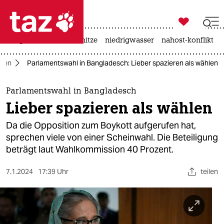

taz zahl ich
krieg in der ukraine
hitze
niedrigwasser
nahost-konflikt

taz zahl ich
sien
Parlamentswahl in Bangladesch: Lieber spazieren als wählen
taz zahl ich
themen
Parlamentswahl in Bangladesch
Lieber spazieren als wählen
politik
Da die Opposition zum Boykott aufgerufen hat,
öko
sprechen viele von einer Scheinwahl. Die Beteiligung
beträgt laut Wahlkommission 40 Prozent.
gesellschaft
7.1.2024
17:39 Uhr
teilen
kultur
sport