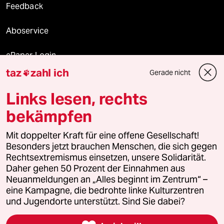
Feedback
Aboservice
ePaper Login
taz
zahl ich
Gerade nicht

Downloads für Abonnierende
Links lesen, rechts
bekämpfen
© 2026 taz Verlags und Vertriebs GmbH
Alle Rechte vorbehalten. Bei rechtlichen Fragen oder für Genehmigungen
Mit doppelter Kraft für eine offene Gesellschaft!
wenden Sie sich bitte an
lizenzen@taz.de
Besonders jetzt brauchen Menschen, die sich gegen
Rechtsextremismus einsetzen, unsere Solidarität.
Daher gehen 50 Prozent der Einnahmen aus
Feedback
Redaktionsstatut
Kommune-Richtlinien
KI-
Neuanmeldungen an „Alles beginnt im Zentrum“ –
eine Kampagne, die bedrohte linke Kulturzentren
Leitlinie
Informant
Datenschutz
Impressum
AGB
und Jugendorte unterstützt. Sind Sie dabei?
Seitenwende
Einwilligungen widerrufen (Ads)