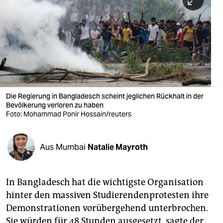
berlin
nord
wahrheit
verlag
verlag
Die Regierung in Bangladesch scheint jeglichen Rückhalt in der
Bevölkerung verloren zu haben
veranstaltungen
Foto: Mohammad Ponir Hossain/reuters
shop
fragen & hilfe
Aus Mumbai
Natalie Mayroth
unterstützen
In Bangladesch hat die wichtigste Organisation
abo
hinter den massiven Studierendenprotesten ihre
genossenschaft
Demonstrationen vorübergehend unterbrochen.
Sie würden für 48 Stunden ausgesetzt, sagte der