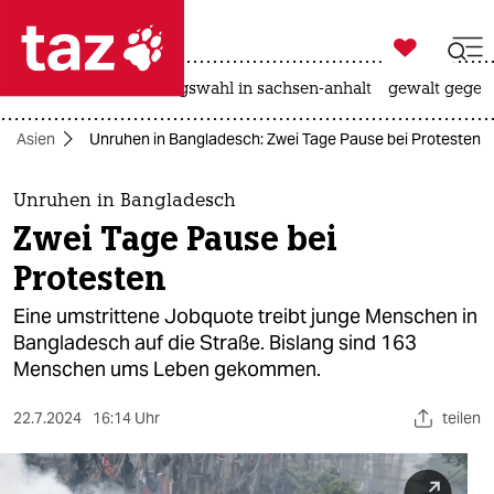

taz zahl ich
hitze
surfen
landtagswahl in sachsen-anhalt
gewalt gegen

taz zahl ich
Asien
Unruhen in Bangladesch: Zwei Tage Pause bei Protesten
taz zahl ich
themen
Unruhen in Bangladesch
Zwei Tage Pause bei
politik
Protesten
öko
Eine umstrittene Jobquote treibt junge Menschen in
Bangladesch auf die Straße. Bislang sind 163
gesellschaft
Menschen ums Leben gekommen.
kultur
22.7.2024
16:14 Uhr
teilen
sport