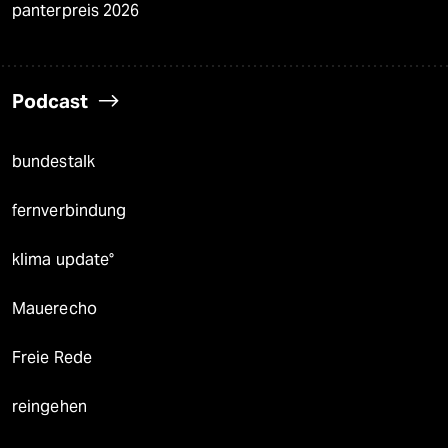
panterpreis 2026
Podcast
bundestalk
fernverbindung
klima update°
Mauerecho
Freie Rede
reingehen