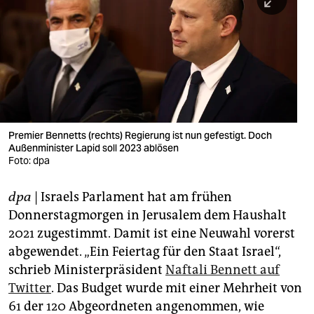
berlin
nord
wahrheit
verlag
verlag
Premier Bennetts (rechts) Regierung ist nun gefestigt. Doch
Außenminister Lapid soll 2023 ablösen
veranstaltungen
Foto: dpa
shop
dpa
| Israels Parlament hat am frühen
fragen & hilfe
Donnerstagmorgen in Jerusalem dem Haushalt
unterstützen
2021 zugestimmt. Damit ist eine Neuwahl vorerst
abgewendet. „Ein Feiertag für den Staat Israel“,
abo
schrieb Ministerpräsident
Naftali Bennett auf
Twitter
. Das Budget wurde mit einer Mehrheit von
genossenschaft
61 der 120 Abgeordneten angenommen, wie