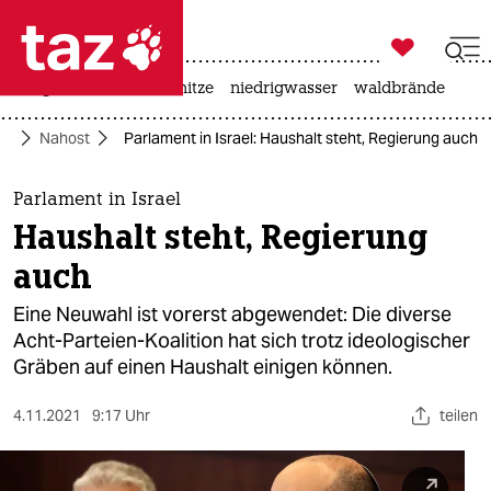

taz zahl ich
krieg in der ukraine
hitze
niedrigwasser
waldbrände

taz zahl ich
tik
Nahost
Parlament in Israel: Haushalt steht, Regierung auch
taz zahl ich
themen
Parlament in Israel
Haushalt steht, Regierung
politik
auch
öko
Eine Neuwahl ist vorerst abgewendet: Die diverse
Acht-Parteien-Koalition hat sich trotz ideologischer
gesellschaft
Gräben auf einen Haushalt einigen können.
kultur
4.11.2021
9:17 Uhr
teilen
sport