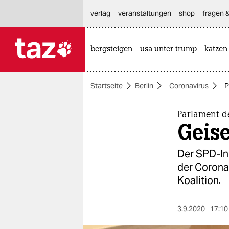
hautnavigation anspringen
hauptinhalt anspringen
footer anspringen
verlag
veranstaltungen
shop
fragen &
bergsteigen
usa unter trump
katzen

taz zahl ich
taz zahl ich
Startseite
Berlin
Coronavirus
P
themen
politik
Parlament d
Geise
öko
Der SPD-In
gesellschaft
der Corona
Koalition.
kultur
sport
3.9.2020
17:10