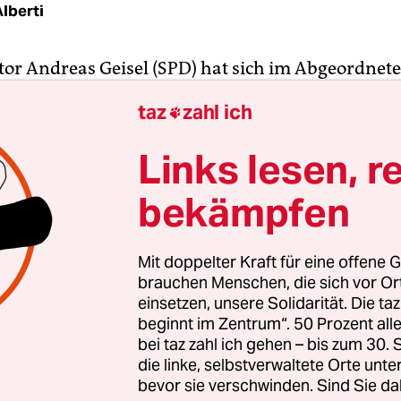
lberti
or Andreas Geisel (SPD) hat sich im Abgeordne
er eigenen rot-rot-grünen Koalition kritische Wo
taz
zahl ich

satz bei der Coronademonstration am Samstag un
h gescheiterten Verbotsverfügung anhören müsse
Links lesen, r
ef Raed Saleh sagte, vielleicht habe es „handwer
bekämpfen
m Demonstrationsgeschehen“ gegeben, die aufzu
nen-Fraktionschefin Antje Kapek teilte die Haltun
, die Verbotsdebatte habe die Stimmung aufgeheiz
Mit doppelter Kraft für eine offene G
teidigte sein Vorgehen: „Das Verbot war keine Ent
brauchen Menschen, die sich vor O
Versammlungsfreiheit, sondern für den Gesundhe
einsetzen, unsere Solidarität. Die ta
beginnt im Zentrum“. 50 Prozent a
bei taz zahl ich gehen – bis zum 30
blauf der von Rechtsextremen und Reichsbürger
die linke, selbstverwaltete Orte unte
erten Demonstration gegen die Coronaregeln w
bevor sie verschwinden. Sind Sie da