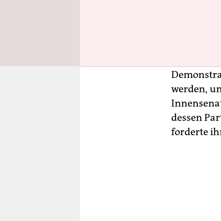
Donnerstag
AfD-Frakti
hielt AfD-F
Zehntausen
kriminalis
Demonstrant
werden, um
Innensenat
dessen Par
forderte ih