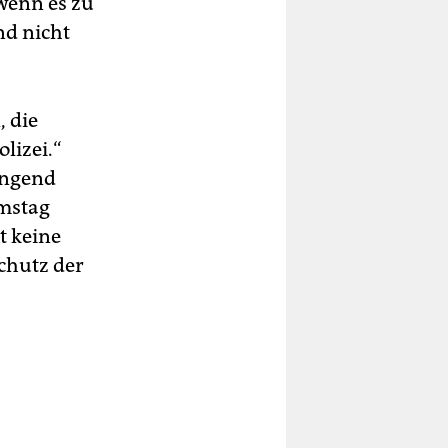
 wenn es zu
nd nicht
 die
lizei.“
ringend
amstag
t keine
Schutz der