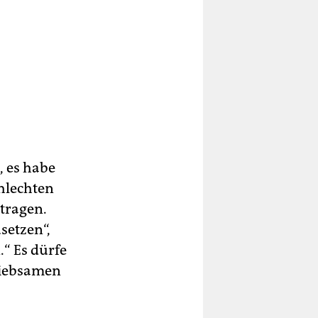
, es habe
hlechten
tragen.
setzen“,
.“ Es dürfe
liebsamen