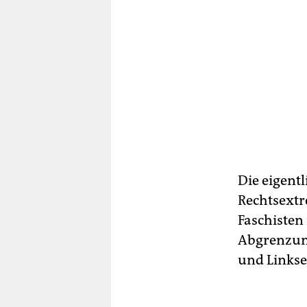
Die eigent
Rechtsextr
Faschisten
Abgrenzung 
und Linkse