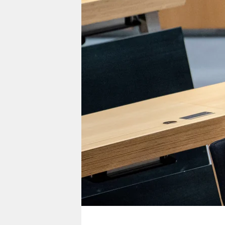
berlin
nord
wahrheit
verlag
verlag
veranstaltungen
shop
fragen & hilfe
unterstützen
abo
genossenschaft