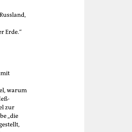
 Russland,
:
r Erde.“
 mit
sel, warum
Heß-
el zur
be „die
estellt,