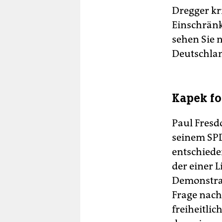
Dregger kr
Einschränk
sehen Sie 
Deutschlan
Kapek fo
Paul Fresd
seinem SPD
entschiede
der einer L
Demonstrat
Frage nach
freiheitli