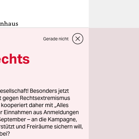
tenhaus
rte zum
Gerade nicht
d seiner
n. SPD-
echts
kliche
klären
g der
t. Geisel
esellschaft! Besonders jetzt
scheidung
rt gegen Rechtsextremismus
itschutz.“
z kooperiert daher mit „Alles
ller Einnahmen aus Anmeldungen
. September – an die Kampagne,
n
rstützt und Freiräume sichern will,
aren am
bei?