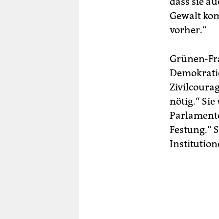
dass sie au
Gewalt komm
vorher.“
Grünen-Fra
Demokratie 
Zivilcourag
nötig.“ Sie
Parlamente
Festung.“ 
Institution