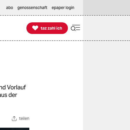
abo
genossenschaft
epaper login

taz zahl ich
taz zahl ich
nd Vorlauf
aus der
teilen