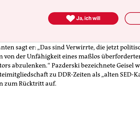
 im Landesparlament der zentrale Punkt in eine
on beantragten Debatte zur Sicherheitslage in Be

Ja, ich will
raktionschef Georg Pazderski Geisel und der Koali
de friedliche Coronademonstranten würden vor
iert und stigmatisiert. Zu den gewalttätig gewor
en sagt er: „Das sind Verwirrte, die jetzt politi
 von der Unfähigkeit eines maßlos überforderte
ors abzulenken.“ Pazderski bezeichnete Geisel 
teimitgliedschaft zu DDR-Zeiten als „alten SED-
n zum Rücktritt auf.