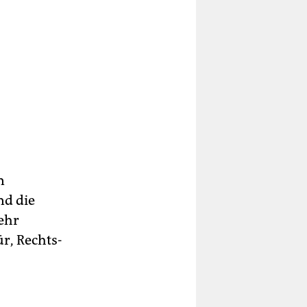
n
nd die
ehr
r, Rechts-