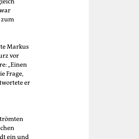
gleich
 war
s zum
te Markus
urz vor
re: „Einen
ie Frage,
twortete er
strömten
schen
dt ein und