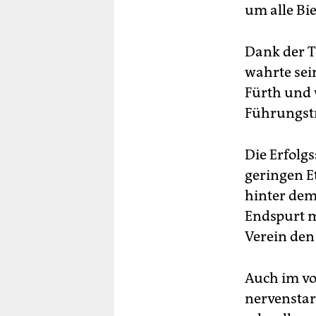
um alle Bi
Dank der T
wahrte sei
Fürth und 
Führungstre
Die Erfolgs
geringen E
hinter dem 
Endspurt m
Verein den
Auch im vor
nervenstar