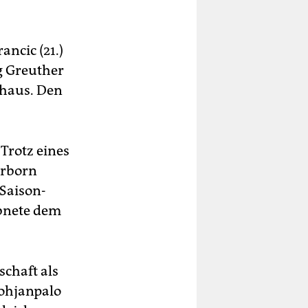
ncic (21.)
g Greuther
rhaus. Den
 Trotz eines
erborn
 Saison-
ebnete dem
schaft als
Pohjanpalo