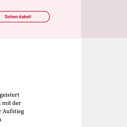
Schon dabei!
geistert
 mit der
r Aufstieg
n