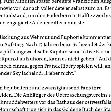
g. Fünf Minuten später bereitete Vrancic den Aus
ovic vor, danach vollendete er selbst zum 2:1. Es
er Endstand, um den Paderborn in Hälfte zwei bi
gen engagierte Aalener zittern musste.
 Mischung aus Wehmut und Euphorie kommentier
n Aufstieg. Nach 13 Jahren beim SC beendet der k
spfiff eingewechselte Kapitän seine aktive Karrie
eitpunkt aufzuhören, kann es nicht geben.“ Auf d
 noch einmal gegen Franck Ribéry spielen will, an
nder Sky lächelnd: „Lieber nicht.“
n bejubelten rund zwanzigtausend Fans ihre
elden. Die Anhänger des Überraschungsvereins 
Schmuddelwetters vor das Rathaus der ostwestfäli
 Mannschaft trug sich in das Goldene Buch der Sta