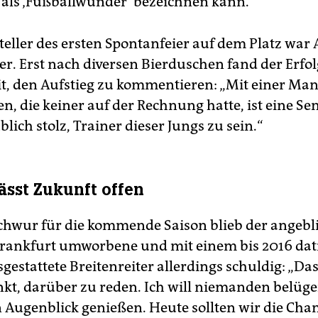
als ‚Fußballwunder‘ bezeichnen kann.“
eller des ersten Spontanfeier auf dem Platz war
ter. Erst nach diversen Bierduschen fand der Erfo
t, den Aufstieg zu kommentieren: „Mit einer Ma
n, die keiner auf der Rechnung hatte, ist eine Sen
lich stolz, Trainer dieser Jungs zu sein.“
lässt Zukunft offen
chwur für die kommende Saison blieb der angebl
Frankfurt umworbene und mit einem bis 2016 dat
gestattete Breitenreiter allerdings schuldig: „Das 
nkt, darüber zu reden. Ich will niemanden belüge
 Augenblick genießen. Heute sollten wir die Cha