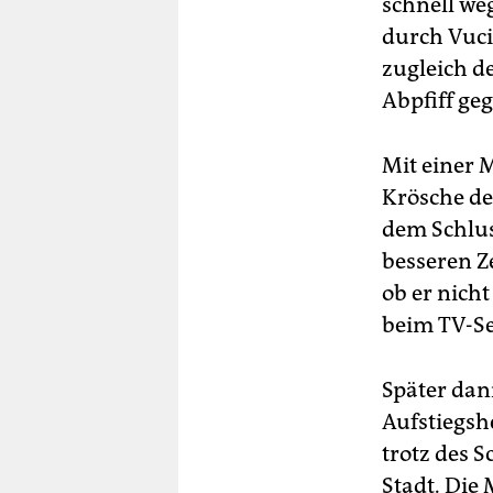
schnell we
durch Vucin
zugleich d
Abpfiff ge
Mit einer
Krösche de
dem Schlus
besseren Z
ob er nicht
beim TV-Se
Später dan
Aufstiegsh
trotz des 
Stadt. Die