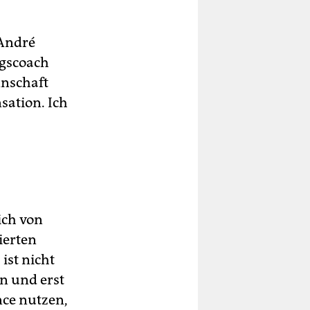
 André
lgscoach
nnschaft
sation. Ich
ich von
ierten
ist nicht
n und erst
nce nutzen,