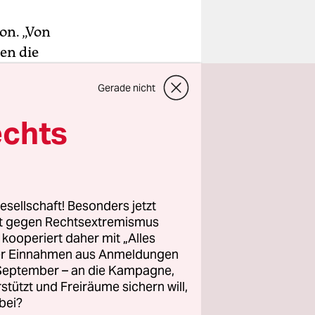
on. „Von
en die
 am
Gerade nicht
ndelte die
echts
-Arena in
e für den
esellschaft! Besonders jetzt
ld“,
rt gegen Rechtsextremismus
ie Partie
z kooperiert daher mit „Alles
ller Einnahmen aus Anmeldungen
. September – an die Kampagne,
rstützt und Freiräume sichern will,
bei?