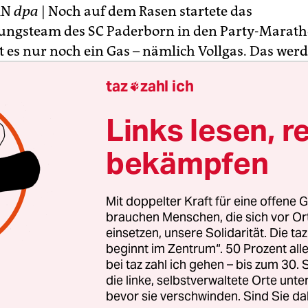
RN
dpa
| Noch auf dem Rasen startete das
ngsteam des SC Paderborn in den Party-Marath
t es nur noch ein Gas – nämlich Vollgas. Das werd
Tage der Saison“, kündigte Torhüter Lukas Kruse
taz
zahl ich

end euphorisch an. Berauscht vom einem der
chsten Aufstiege der Bundesliga-Historie verwa
Links lesen, r
lubs die nur 15.000 Zuschauer fassende Benteler
ge Partyzone.
bekämpfen
art erkämpften 2:1 (2:1) über den VfR Aalen wurd
Mit doppelter Kraft für eine offene G
b ein Fußball-Märchen wahr. „Bayern statt Bielefe
brauchen Menschen, die sich vor O
 dann auch der Stadionsprecher im Anschluss an d
einsetzen, unsere Solidarität. Die ta
beginnt im Zentrum“. 50 Prozent a
nkt.
bei taz zahl ich gehen – bis zum 30
die linke, selbstverwaltete Orte unte
bevor sie verschwinden. Sind Sie da