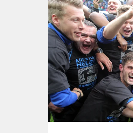
berlin
nord
wahrheit
verlag
verlag
veranstaltungen
shop
fragen & hilfe
unterstützen
abo
genossenschaft