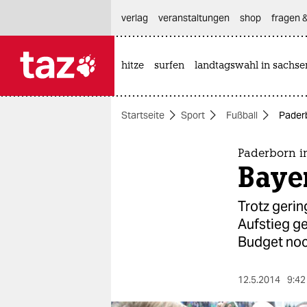
hautnavigation anspringen
hauptinhalt anspringen
footer anspringen
verlag
veranstaltungen
shop
fragen &
hitze
surfen
landtagswahl in sachse

taz zahl ich
taz zahl ich
Startseite
Sport
Fußball
Paderb
themen
politik
Paderborn i
Bayer
öko
Trotz gerin
gesellschaft
Aufstieg ge
Budget noc
kultur
sport
12.5.2014
9:42