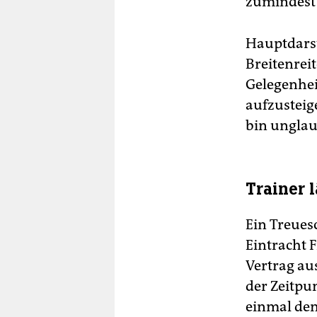
zumindest 
Hauptdarst
Breitenrei
Gelegenhei
aufzusteige
bin unglaub
Trainer 
Ein Treues
Eintracht 
Vertrag aus
der Zeitpu
einmal den