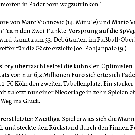
ersorten in Paderborn wegzutrinken.“
ore von Marc Vucinovic (14. Minute) und Mario Vra
n Team den Zwei-Punkte-Vorsprung auf die SpVg
wird damit zum 53. Debütanten im Fußball-Obe
ffer für die Gäste erzielte Joel Pohjanpalo (9.).
story überrascht selbst die kühnsten Optimisten.
tats von nur 6,2 Millionen Euro sicherte sich Pad
1. FC Köln den zweiten Tabellenplatz. Ein starker
it zuletzt nur einer Niederlage in zehn Spielen 
 Weg ins Glück.
erst letzten Zweitliga-Spiel erwies sich die Mann
k und steckte den Rückstand durch den Finnen 