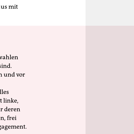
aus mit
wahlen
sind.
h und vor
lles
 linke,
ür deren
n, frei
ngagement.