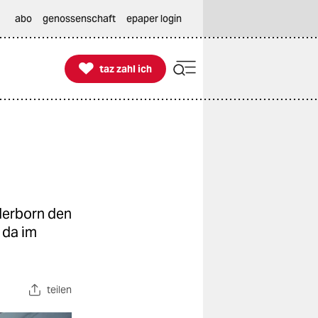
abo
genossenschaft
epaper login

taz zahl ich
taz zahl ich
aderborn den
 da im
teilen