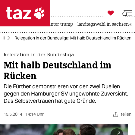

taz zahl ich
nahost-konflikt
usa unter trump
landtagswahl in sachsen-an

taz zahl ich
all
Relegation in der Bundesliga: Mit halb Deutschland im Rücken
taz zahl ich
themen
Relegation in der Bundesliga
Mit halb Deutschland im
politik
Rücken
öko
Die Fürther demonstrieren vor den zwei Duellen
gegen den Hamburger SV ungewohnte Zuversicht.
gesellschaft
Das Selbstvertrauen hat gute Gründe.
kultur
15.5.2014
14:14 Uhr
teilen
sport