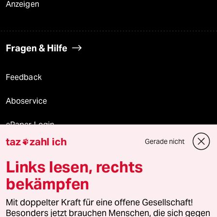
Anzeigen
Fragen & Hilfe
Feedback
Aboservice
ePaper Login
taz
zahl ich
Gerade nicht

Downloads für Abonnierende
Links lesen, rechts
bekämpfen
© 2026 taz Verlags und Vertriebs GmbH
Mit doppelter Kraft für eine offene Gesellschaft!
Alle Rechte vorbehalten. Bei rechtlichen Fragen oder für Genehmigungen
wenden Sie sich bitte an
lizenzen@taz.de
Besonders jetzt brauchen Menschen, die sich gegen