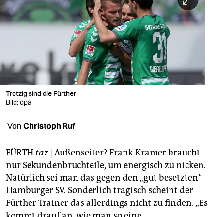
berlin
nord
wahrheit
verlag
verlag
Trotzig sind die Fürther
Bild: dpa
veranstaltungen
shop
Von
Christoph Ruf
fragen & hilfe
FÜRTH
taz
| Außenseiter? Frank Kramer braucht
unterstützen
nur Sekundenbruchteile, um energisch zu nicken.
Natürlich sei man das gegen den „gut besetzten“
abo
Hamburger SV. Sonderlich tragisch scheint der
genossenschaft
Fürther Trainer das allerdings nicht zu finden. „Es
kommt drauf an, wie man so eine