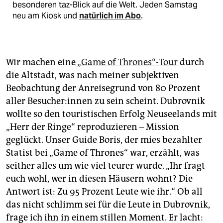
besonderen taz-Blick auf die Welt. Jeden Samstag
neu am Kiosk und
natürlich im Abo
.
Wir machen eine
„Game of Thrones“-Tour
durch
die Altstadt, was nach meiner subjektiven
Beobachtung der Anreisegrund von 80 Prozent
aller Be­su­che­r:in­nen zu sein scheint. Du­brov­nik
wollte so den touristischen Erfolg Neuseelands mit
„Herr der Ringe“ reproduzieren – Mission
geglückt. Unser Guide Boris, der mies bezahlter
Statist bei „Game of ­Thrones“ war, erzählt, was
seither alles um wie viel teurer wurde. „Ihr fragt
euch wohl, wer in diesen Häusern wohnt? Die
Antwort ist: Zu 95 Prozent Leute wie ihr.“ Ob all
das nicht schlimm sei für die Leute in Dubrovnik,
frage ich ihn in einem stillen Moment. Er lacht: