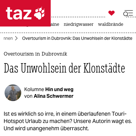

taz zahl ich
hitze
krieg in der ukraine
niedrigwasser
waldbrände

taz zahl ich
lumnen
Overtourism in Dubrovnik: Das Unwohlsein der Klonstädte
taz zahl ich
themen
Overtourism in Dubrovnik
Das Unwohlsein der Klonstädte
politik
öko
Kolumne
Hin und weg
gesellschaft
von
Alina Schwermer
kultur
Ist es wirklich so irre, in einem überlaufenen Touri-
Hotspot Urlaub zu machen? Unsere Autorin wagt es.
sport
Und wird unangenehm überrascht.