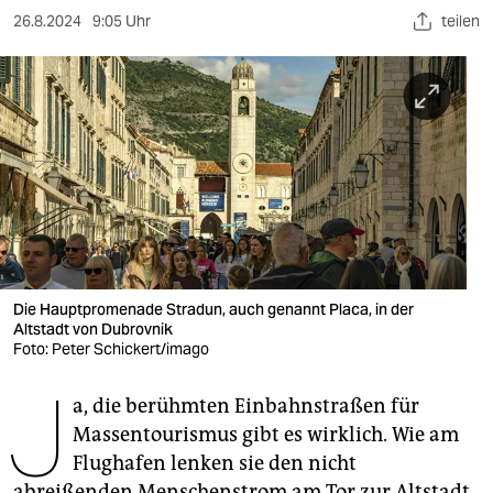
berlin
26.8.2024
9:05 Uhr
teilen
nord
wahrheit
verlag
verlag
veranstaltungen
shop
Die Hauptpromenade Stradun, auch genannt Placa, in der
fragen & hilfe
Altstadt von Dubrovnik
Foto: Peter Schickert/imago
unterstützen
J
a, die berühmten Einbahnstraßen für
abo
Massentourismus gibt es wirklich. Wie am
genossenschaft
Flughafen lenken sie den nicht
abreißenden Menschenstrom am Tor zur Altstadt