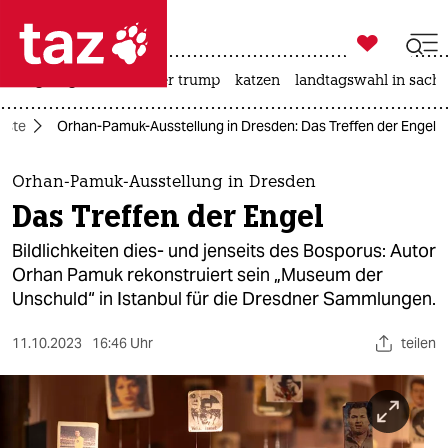

taz zahl ich
bergsteigen
usa unter trump
katzen
landtagswahl in sachs

taz zahl ich
nste
Orhan-Pamuk-Ausstellung in Dresden: Das Treffen der Engel
taz zahl ich
themen
Orhan-Pamuk-Ausstellung in Dresden
Das Treffen der Engel
politik
Bildlichkeiten dies- und jenseits des Bosporus: Autor
öko
Orhan Pamuk rekonstruiert sein „Museum der
Unschuld“ in Istanbul für die Dresdner Sammlungen.
gesellschaft
11.10.2023
16:46 Uhr
teilen
kultur
sport