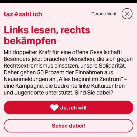
Veranstaltungen
taz
zahl ich
Gerade nicht

Demnächst
Links lesen, rechts
bekämpfen
Vor Ort
Mit doppelter Kraft für eine offene Gesellschaft!
Live im Stream
Besonders jetzt brauchen Menschen, die sich gegen
Rechtsextremismus einsetzen, unsere Solidarität.
Vergangene
Daher gehen 50 Prozent der Einnahmen aus
Neuanmeldungen an „Alles beginnt im Zentrum“ –
eine Kampagne, die bedrohte linke Kulturzentren
taz lab 2027
und Jugendorte unterstützt. Sind Sie dabei?

Ja, ich will
Mehr taz Lesestoff
Schon dabei!
taz Blogs