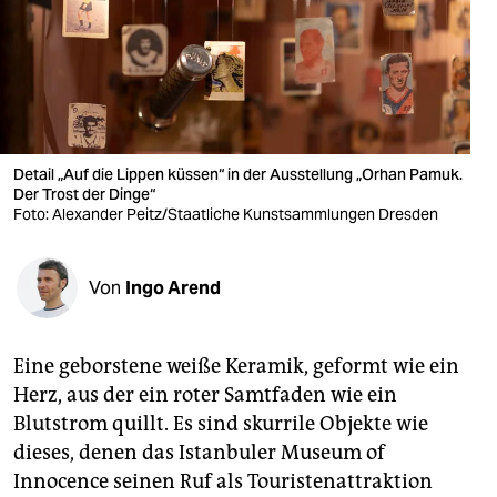
berlin
nord
wahrheit
verlag
Detail „Auf die Lippen küssen“ in der Ausstellung „Orhan Pamuk.
verlag
Der Trost der Dinge“
Foto: Alexander Peitz/Staatliche Kunstsammlungen Dresden
veranstaltungen
shop
Von
Ingo Arend
fragen & hilfe
Eine geborstene weiße Keramik, geformt wie ein
unterstützen
Herz, aus der ein roter Samtfaden wie ein
abo
Blutstrom quillt. Es sind skurrile Objekte wie
dieses, denen das Istanbuler Museum of
genossenschaft
Innocence seinen Ruf als Touristenattraktion