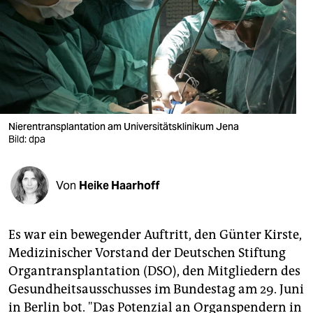
berlin
nord
wahrheit
verlag
verlag
Nierentransplantation am Universitätsklinikum Jena
Bild: dpa
veranstaltungen
shop
Von
Heike Haarhoff
fragen & hilfe
unterstützen
Es war ein bewegender Auftritt, den Günter Kirste,
Medizinischer Vorstand der Deutschen Stiftung
abo
Organtransplantation (DSO), den Mitgliedern des
genossenschaft
Gesundheitsausschusses im Bundestag am 29. Juni
in Berlin bot. "Das Potenzial an Organspendern in