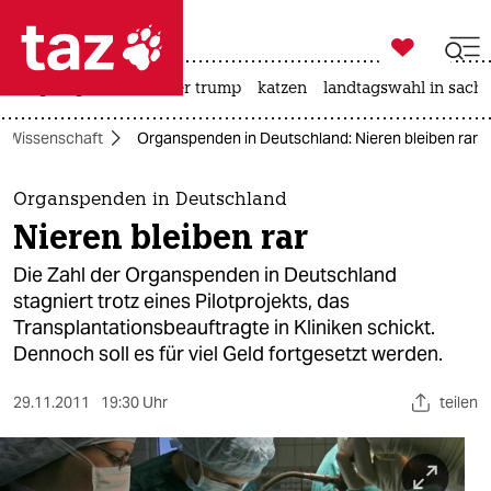

taz zahl ich
bergsteigen
usa unter trump
katzen
landtagswahl in sachs

taz zahl ich
Wissenschaft
Organspenden in Deutschland: Nieren bleiben rar
taz zahl ich
themen
Organspenden in Deutschland
Nieren bleiben rar
politik
Die Zahl der Organspenden in Deutschland
öko
stagniert trotz eines Pilotprojekts, das
Transplantationsbeauftragte in Kliniken schickt.
gesellschaft
Dennoch soll es für viel Geld fortgesetzt werden.
kultur
29.11.2011
19:30 Uhr
teilen
sport