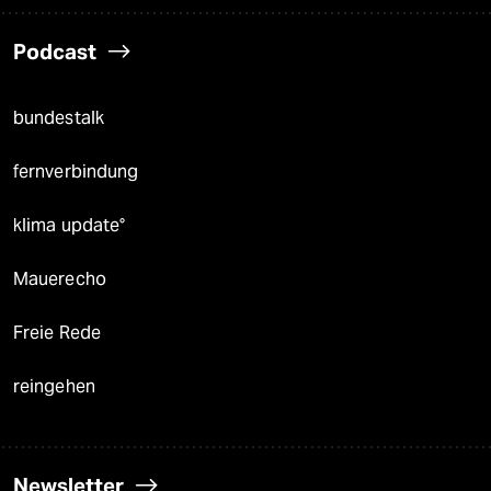
Podcast
bundestalk
fernverbindung
klima update°
Mauerecho
Freie Rede
reingehen
Newsletter