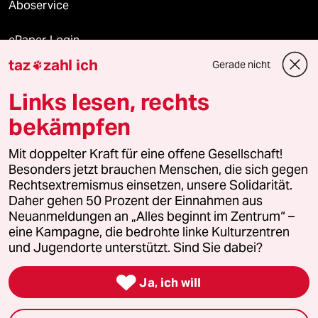
Aboservice
ePaper Login
taz
zahl ich
Gerade nicht

Downloads für Abonnierende
Links lesen, rechts
bekämpfen
© 2026 taz Verlags und Vertriebs GmbH
Mit doppelter Kraft für eine offene Gesellschaft!
Alle Rechte vorbehalten. Bei rechtlichen Fragen oder für Genehmigungen
wenden Sie sich bitte an
lizenzen@taz.de
Besonders jetzt brauchen Menschen, die sich gegen
Rechtsextremismus einsetzen, unsere Solidarität.
Daher gehen 50 Prozent der Einnahmen aus
Feedback
Redaktionsstatut
Kommune-Richtlinien
KI-
Neuanmeldungen an „Alles beginnt im Zentrum“ –
eine Kampagne, die bedrohte linke Kulturzentren
Leitlinie
Informant
Datenschutz
Impressum
AGB
und Jugendorte unterstützt. Sind Sie dabei?
Seitenwende
Einwilligungen widerrufen (Ads)

Ja, ich will