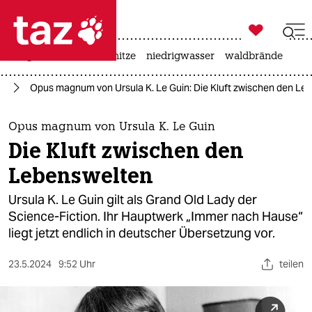

taz zahl ich
krieg in der ukraine
hitze
niedrigwasser
waldbrände

taz zahl ich
ch
Opus magnum von Ursula K. Le Guin: Die Kluft zwischen den Le
taz zahl ich
themen
Opus magnum von Ursula K. Le Guin
Die Kluft zwischen den
politik
Lebenswelten
öko
Ursula K. Le Guin gilt als Grand Old Lady der
Science-Fiction. Ihr Hauptwerk „Immer nach Hause“
gesellschaft
liegt jetzt endlich in deutscher Übersetzung vor.
kultur
23.5.2024
9:52 Uhr
teilen
sport