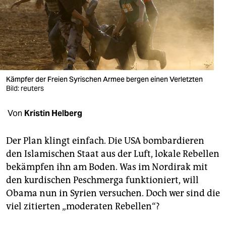
berlin
nord
wahrheit
verlag
Kämpfer der Freien Syrischen Armee bergen einen Verletzten
Bild: reuters
verlag
veranstaltungen
Von
Kristin Helberg
shop
Der Plan klingt einfach. Die USA bombardieren
fragen & hilfe
den Islamischen Staat aus der Luft, lokale Rebellen
bekämpfen ihn am Boden. Was im Nordirak mit
unterstützen
den kurdischen Peschmerga funktioniert, will
abo
Obama nun in Syrien versuchen. Doch wer sind die
viel zitierten „moderaten Rebellen“?
genossenschaft