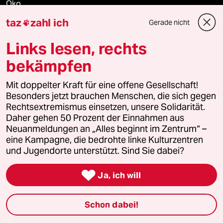
Öko
taz
zahl ich
Gerade nicht

Gesellschaft
Links lesen, rechts
Kultur
bekämpfen
Sport
Mit doppelter Kraft für eine offene Gesellschaft!
Besonders jetzt brauchen Menschen, die sich gegen
Berlin
Rechtsextremismus einsetzen, unsere Solidarität.
Daher gehen 50 Prozent der Einnahmen aus
Nord
Neuanmeldungen an „Alles beginnt im Zentrum“ –
eine Kampagne, die bedrohte linke Kulturzentren
Wahrheit
und Jugendorte unterstützt. Sind Sie dabei?

Ja, ich will
Themen
Schon dabei!