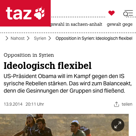

taz zahl ich
hitze
surfen
landtagswahl in sachsen-anhalt
gewalt gegen

taz zahl ich
tik
Nahost
Syrien
Opposition in Syrien: Ideologisch flexibel
taz zahl ich
themen
Opposition in Syrien
Ideologisch flexibel
politik
US-Präsident Obama will im Kampf gegen den IS
öko
syrische Rebellen stärken. Das wird zum Balanceakt,
denn die Gesinnungen der Gruppen sind fließend.
gesellschaft
13.9.2014
20:11 Uhr
teilen
kultur
sport