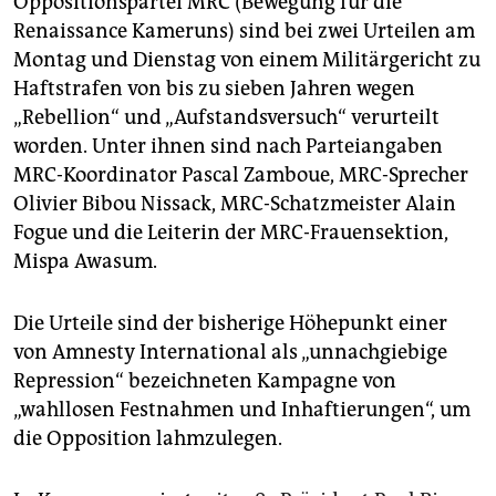
Oppositionspartei MRC (Bewegung für die
epaper login
Renaissance Kameruns) sind bei zwei Urteilen am
Montag und Dienstag von einem Militärgericht zu
Haftstrafen von bis zu sieben Jahren wegen
„Rebellion“ und „Aufstandsversuch“ verurteilt
worden. Unter ihnen sind nach Parteiangaben
MRC-Koordinator Pascal Zamboue, MRC-Sprecher
Olivier Bibou Nissack, MRC-Schatzmeister Alain
Fogue und die Leiterin der MRC-Frauensektion,
Mispa Awasum.
Die Urteile sind der bisherige Höhepunkt einer
von Amnesty International als „unnachgiebige
Repression“ bezeichneten Kampagne von
„wahllosen Festnahmen und Inhaftierungen“, um
die Opposition lahmzulegen.