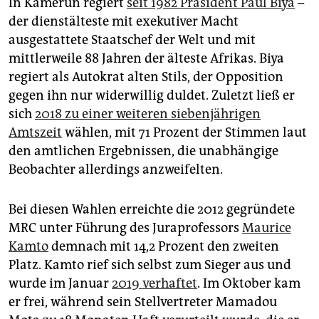
In Kamerun regiert
seit 1982 Präsident Paul Biya
–
der dienstälteste mit exekutiver Macht
ausgestattete Staatschef der Welt und mit
mittlerweile 88 Jahren der älteste Afrikas. Biya
regiert als Autokrat alten Stils, der Opposition
gegen ihn nur widerwillig duldet. Zuletzt ließ er
sich
2018 zu einer weiteren siebenjährigen
Amtszeit
wählen, mit 71 Prozent der Stimmen laut
den amtlichen Ergebnissen, die unabhängige
Beobachter allerdings anzweifelten.
Bei diesen Wahlen erreichte die 2012 gegründete
MRC unter Führung des Juraprofessors
Maurice
Kamto
demnach mit 14,2 Prozent den zweiten
Platz. Kamto rief sich selbst zum Sieger aus und
wurde im Januar
2019 verhaftet
. Im Oktober kam
er frei, während sein Stellvertreter Mamadou