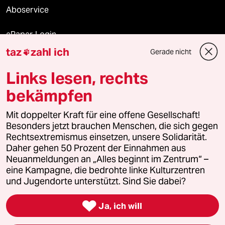
Aboservice
ePaper Login
taz
zahl ich
Gerade nicht

Downloads für Abonnierende
Links lesen, rechts
bekämpfen
© 2026 taz Verlags und Vertriebs GmbH
Mit doppelter Kraft für eine offene Gesellschaft!
Alle Rechte vorbehalten. Bei rechtlichen Fragen oder für Genehmigungen
wenden Sie sich bitte an
lizenzen@taz.de
Besonders jetzt brauchen Menschen, die sich gegen
Rechtsextremismus einsetzen, unsere Solidarität.
Daher gehen 50 Prozent der Einnahmen aus
Feedback
Redaktionsstatut
Kommune-Richtlinien
KI-
Neuanmeldungen an „Alles beginnt im Zentrum“ –
eine Kampagne, die bedrohte linke Kulturzentren
Leitlinie
Informant
Datenschutz
Impressum
AGB
und Jugendorte unterstützt. Sind Sie dabei?
Seitenwende
Einwilligungen widerrufen (Ads)

Ja, ich will