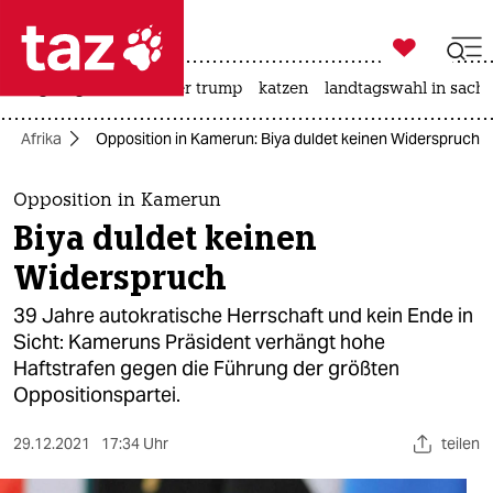

taz zahl ich
bergsteigen
usa unter trump
katzen
landtagswahl in sachs

taz zahl ich
Afrika
Opposition in Kamerun: Biya duldet keinen Widerspruch
taz zahl ich
themen
Opposition in Kamerun
Biya duldet keinen
politik
Widerspruch
öko
39 Jahre autokratische Herrschaft und kein Ende in
Sicht: Kameruns Präsident verhängt hohe
gesellschaft
Haftstrafen gegen die Führung der größten
Oppositionspartei.
kultur
sport
29.12.2021
17:34 Uhr
teilen