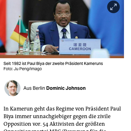
berlin
nord
wahrheit
verlag
verlag
veranstaltungen
Seit 1982 ist Paul Biya der zweite Präsident Kameruns
Foto: Ju Peng/imago
shop
fragen & hilfe
Aus Berlin
Dominic Johnson
unterstützen
In Kamerun geht das Regime von Präsident Paul
abo
Biya immer unnachgiebiger gegen die zivile
genossenschaft
Opposition vor. 54 Aktivisten der größten