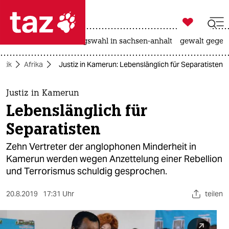

taz zahl ich
hitze
surfen
landtagswahl in sachsen-anhalt
gewalt gegen

taz zahl ich
litik
Afrika
Justiz in Kamerun: Lebenslänglich für Separatisten
taz zahl ich
themen
Justiz in Kamerun
Lebenslänglich für
politik
Separatisten
öko
Zehn Vertreter der anglophonen Minderheit in
Kamerun werden wegen Anzettelung einer Rebellion
gesellschaft
und Terrorismus schuldig gesprochen.
kultur
20.8.2019
17:31 Uhr
teilen
sport