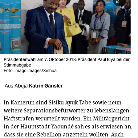
berlin
nord
wahrheit
verlag
verlag
Präsidentenwahl am 7. Oktober 2018: Präsident Paul Biya bei der
Stimmabgabe
veranstaltungen
Foto: imago images/Xinhua
shop
Aus Abuja
Katrin Gänsler
fragen & hilfe
unterstützen
In Kamerun sind Sisiku Ayuk Tabe sowie neun
weitere Separationsbefürworter zu lebenslangen
abo
Haftstrafen verurteilt worden. Ein Militärgericht
in der Hauptstadt Yaoundé sah es als erwiesen an,
genossenschaft
dass sie eine Rebellion anzetteln wollten. Auch