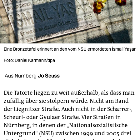
berlin
nord
wahrheit
verlag
Eine Bronzetafel erinnert an den vom NSU ermordeten İsmail Yaşar
verlag
Foto: Daniel Karmann/dpa
veranstaltungen
Aus Nürnberg
Jo Seuss
shop
fragen & hilfe
Die Tatorte liegen zu weit außerhalb, als dass man
zufällig über sie stolpern würde. Nicht am Rand
unterstützen
der Liegnitzer Straße. Auch nicht in der Scharrer-,
abo
Scheurl- oder Gyulaer Straße. Vier Straßen in
Nürnberg, in denen der „Nationalsozialistische
genossenschaft
Untergrund“ (NSU) zwischen 1999 und 2005 drei