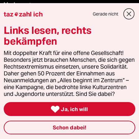
Verlag
taz
zahl ich
Gerade nicht

Aktuelles
Links lesen, rechts
bekämpfen
Hausblog
Mit doppelter Kraft für eine offene Gesellschaft!
Die Seitenwende
Besonders jetzt brauchen Menschen, die sich gegen
Rechtsextremismus einsetzen, unsere Solidarität.
Stellen
Daher gehen 50 Prozent der Einnahmen aus
Neuanmeldungen an „Alles beginnt im Zentrum“ –
Presse
eine Kampagne, die bedrohte linke Kulturzentren
und Jugendorte unterstützt. Sind Sie dabei?

Ja, ich will
Unterstützen
Schon dabei!
abo