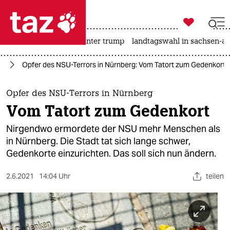

taz zahl ich
nahost-konflikt
usa unter trump
landtagswahl in sachsen-an

taz zahl ich
or
Opfer des NSU-Terrors in Nürnberg: Vom Tatort zum Gedenkort
taz zahl ich
themen
Opfer des NSU-Terrors in Nürnberg
Vom Tatort zum Gedenkort
politik
Nirgendwo ermordete der NSU mehr Menschen als
öko
in Nürnberg. Die Stadt tat sich lange schwer,
Gedenkorte einzurichten. Das soll sich nun ändern.
gesellschaft
2.6.2021
14:04 Uhr
teilen
kultur
sport