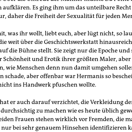
aufklären. Es ging ihm um das unteilbare Recht 
r, daher die Freiheit der Sexualität für jeden M
, was ihr wollt, liebt euch, aber lügt nicht, so lau
die weit über die Geschichtswerkstatt hinausreicht
uf die Bühne stellt. Sie zeigt nur die Epoche un
er Schönheit und Erotik ihrer größten Maler, aber
en, wie Menschen denn nun damit umgehen sollen
en schade, aber offenbar war Hermanis so besche
nicht ins Handwerk pfuschen wollte.
at er auch darauf verzichtet, die Verkleidung de
durchsichtig zu machen wie es heute üblich gewo
beiden Frauen stehen wirklich vor Fremden, die 
h nur bei sehr genauem Hinsehen identifizieren k