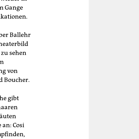
 im Gange
ikationen.
ber Ballehr
heaterbild
 zu sehen
em
ng von
d Boucher.
he gibt
haaren
räuten
 an: Cosi
mpfinden,