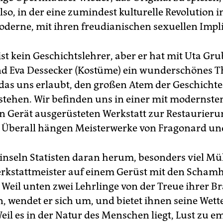
also, in der eine zumindest kulturelle Revolution
oderne, mit ihren freudianischen sexuellen Impl
st kein Geschichtslehrer, aber er hat mit Uta Gru
d Eva Dessecker (Kostüme) ein wunderschönes T
das uns erlaubt, den großen Atem der Geschichte
stehen. Wir befinden uns in einer mit modernst
n Gerät ausgerüsteten Werkstatt zur Restaurieru
Überall hängen Meisterwerke von Fragonard un
inseln Statisten daran herum, besonders viel Mü
erkstattmeister auf einem Gerüst mit den Scham
. Weil unten zwei Lehrlinge von der Treue ihrer B
 wendet er sich um, und bietet ihnen seine Wette
Weil es in der Natur des Menschen liegt, Lust zu e