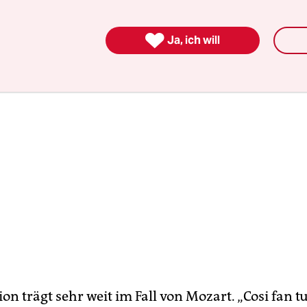
, bloß weil wir sie heute zufälligerweise nicht ste

Ja, ich will
ion trägt sehr weit im Fall von Mozart. „Cosi fan tut