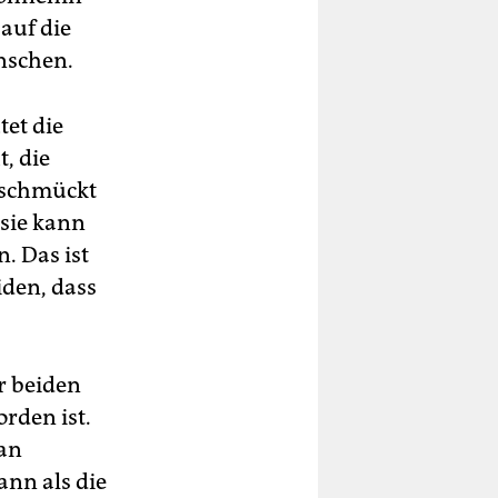
auf die
enschen.
tet die
, die
d schmückt
 sie kann
. Das ist
iden, dass
r beiden
rden ist.
man
ann als die