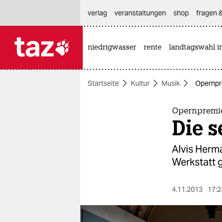
hautnavigation anspringen
hauptinhalt anspringen
footer anspringen
verlag
veranstaltungen
shop
fragen &
niedrigwasser
rente
landtagswahl i

taz zahl ich
taz zahl ich
Startseite
Kultur
Musik
Opernpre
themen
politik
Opernpremie
Die s
öko
Alvis Herma
gesellschaft
Werkstatt g
kultur
4.11.2013
17:2
sport