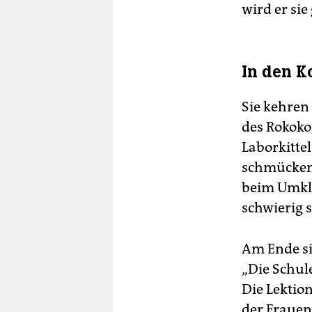
wird er sie
In den 
Sie kehren
des Rokoko
Laborkitte
schmücken 
beim Umkle
schwierig s
Am Ende si
„Die Schul
Die Lektion
der Frauen