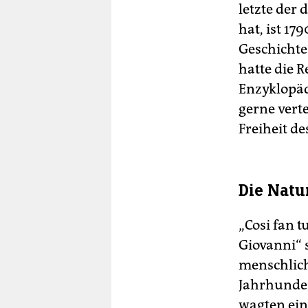
letzte der
hat, ist 17
Geschichte 
hatte die R
Enzyklopäd
gerne vert
Freiheit d
Die Natu
„Cosi fan t
Giovanni“ 
menschlich
Jahrhunder
wagten ein