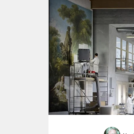
berlin
nord
wahrheit
verlag
verlag
veranstaltungen
shop
fragen & hilfe
unterstützen
abo
genossenschaft