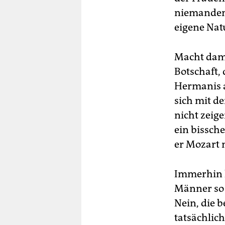
niemanden 
eigene Natu
Macht damit
Botschaft, 
Hermanis a
sich mit d
nicht zeig
ein bissch
er Mozart 
Immerhin h
Männer so 
Nein, die 
tatsächlic