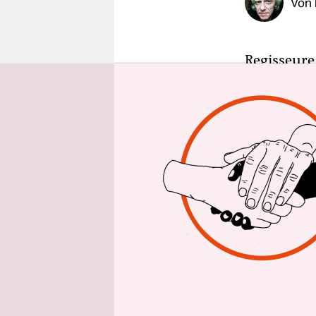
Von
epaper login
Regisseure
heiligste P
mindestens 
geschriebe
auf den Nä
Natürlich 
Regietheate
Auch der L
möglichen 
zwanghafter
hervorrage
einmal war