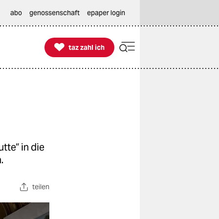
abo
genossenschaft
epaper login

taz zahl ich
taz zahl ich
tte“ in die
.
teilen