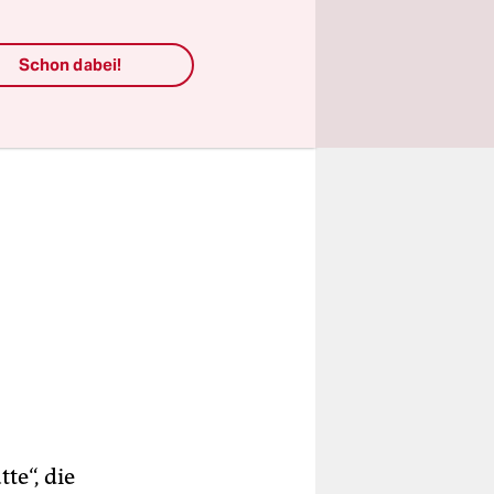
llen.
Schon dabei!
te“, die