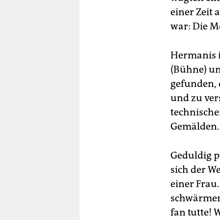
einer Zeit 
war: Die M
Hermanis i
(Bühne) un
gefunden, 
und zu ver
technische
Gemälden. 
Geduldig p
sich der W
einer Frau
schwärmen,
fan tutte! 