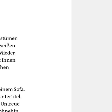
Kostümen
 weißen
 Mieder
t ihnen
chen
einem Sofa.
ntertitel.
e Untreue
 ohnehin