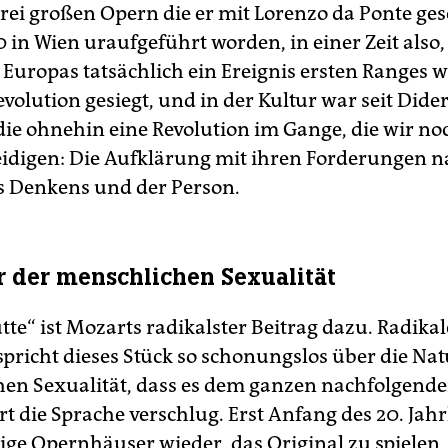
 drei großen Opern die er mit Lorenzo da Ponte ge
90 in Wien uraufgeführt worden, in einer Zeit also, 
Europas tatsächlich ein Ereignis ersten Ranges wa
evolution gesiegt, und in der Kultur war seit Dide
ie ohnehin eine Revolution im Gange, die wir no
eidigen: Die Aufklärung mit ihren Forderungen 
es Denkens und der Person.
r der menschlichen Sexualität
utte“ ist Mozarts radikalster Beitrag dazu. Radika
spricht dieses Stück so schonungslos über die Nat
en Sexualität, dass es dem ganzen nachfolgend
t die Sprache verschlug. Erst Anfang des 20. Jah
ige Opernhäuser wieder, das Original zu spielen,