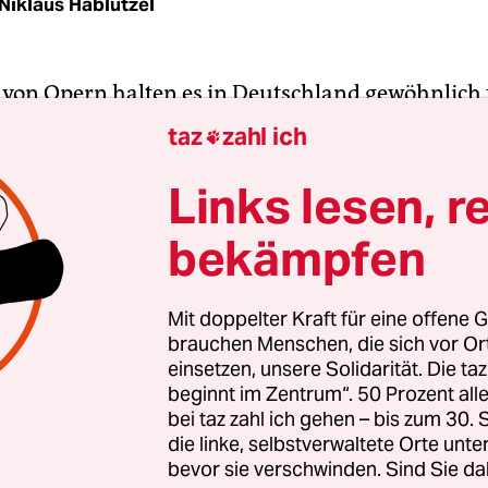
Niklaus Hablützel
 von Opern halten es in Deutschland gewöhnlich 
flicht, diese immer gleichen Stücke des Repertoires
taz
zahl ich

100 Jahre alt sind, so zu zeigen, als seien sie ge
n und handelten von genau den Problemen, die 
Links lesen, r
geln brennen.
bekämpfen
geht das meistens schief, und hat dem deutschen
r den zweifelhaften Ruf eingebracht, den es in de
Mit doppelter Kraft für eine offene G
brauchen Menschen, die sich vor O
ette Alvis Hermanis, in seiner Heimat mit allen n
einsetzen, unsere Solidarität. Die ta
Preisen überschüttet, hat kein Verständnis für di
beginnt im Zentrum“. 50 Prozent a
 Aktualisierung. Er meint, die Geschichte selbst 
bei taz zahl ich gehen – bis zum 30
nder Stoff für ein Theater, das dann erzählen kan
die linke, selbstverwaltete Orte unte
bevor sie verschwinden. Sind Sie da
, anders als heute, mit anderen Fragen, die ja n