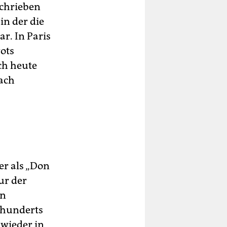
schrieben
in der die
r. In Paris
rots
ch heute
nach
ler als „Don
ur der
en
rhunderts
 wieder in