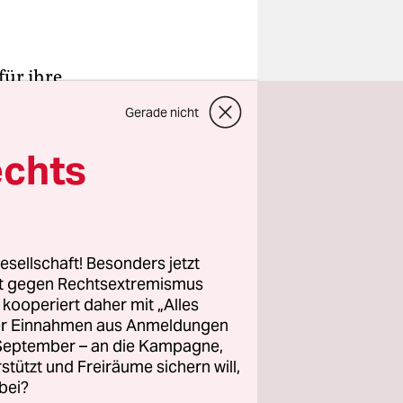
für ihre
, die stets
Gerade nicht
rade gestern
uns heute
echts
r Welt hat.
esellschaft! Besonders jetzt
rt gegen Rechtsextremismus
ur
z kooperiert daher mit „Alles
ese Art
ller Einnahmen aus Anmeldungen
sei ein
. September – an die Kampagne,
n, wie es
rstützt und Freiräume sichern will,
bei?
icht dumm