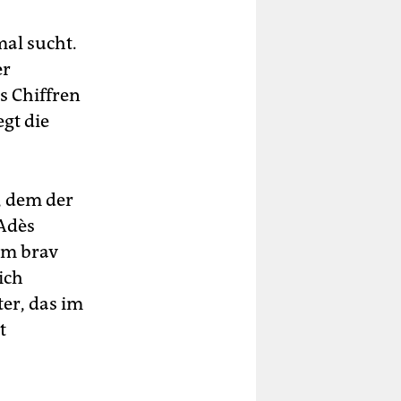
al sucht.
er
s Chiffren
gt die
, dem der
Adès
em brav
ich
er, das im
t