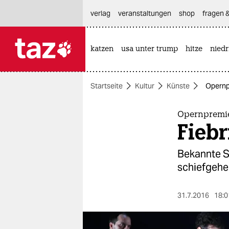
hautnavigation anspringen
hauptinhalt anspringen
footer anspringen
verlag
veranstaltungen
shop
fragen &
katzen
usa unter trump
hitze
nied

taz zahl ich
taz zahl ich
Startseite
Kultur
Künste
Opernpr
themen
politik
Opernpremie
Fieb
öko
Bekannte S
gesellschaft
schiefgehe
kultur
31.7.2016
18:0
sport