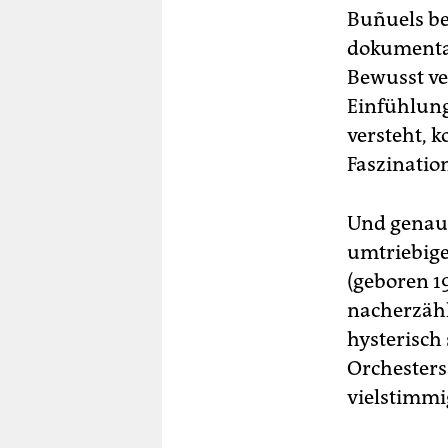
Buñuels be
dokumentar
Bewusst ve
Einfühlung
versteht, 
Faszinatio
Und genau 
umtriebige
(geboren 1
nacherzählt
hysterisch
Orchesters
vielstimmi