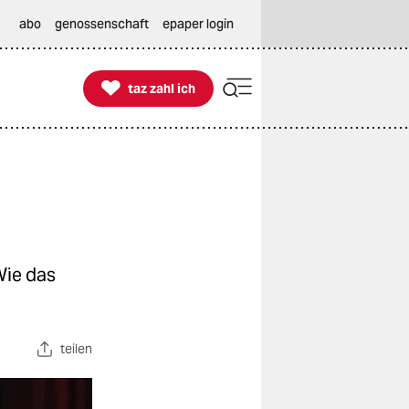
abo
genossenschaft
epaper login

taz zahl ich
taz zahl ich
Wie das
teilen