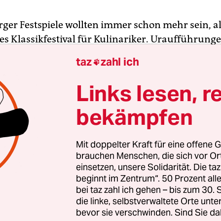
rger Festspiele wollten immer schon mehr sein, al
s Klassikfestival für Kulinariker. Uraufführung
lange Tradition an der Salzach. In letzter Zeit ist
taz
zahl ich

ischen allerdings unübersehbar.
Links lesen, r
Pereira, der vorzeitig nach Mailand abgerauscht
bekämpfen
ele, der die Leitung an Schauspielchef Sven-Eric 
 Helga Rabl-Stadler weiterreichte, hatte drei
ngen in Auftrag gegeben. „Charlotte Salomon“ 
Mit doppelter Kraft für eine offene G
avie ging vor zwei Jahren über die Bühne – ein
brauchen Menschen, die sich vor O
einsetzen, unsere Solidarität. Die ta
es, zitatseliges Werk über die bekannte Malerin. 
beginnt im Zentrum“. 50 Prozent a
l Beckett von György Kurtag wurde bis heute nich
bei taz zahl ich gehen – bis zum 30
The Exterminating Angel“ von Thomas Adès – das
die linke, selbstverwaltete Orte unte
irns bezieht sich auf das Drehbuch „El ángel
bevor sie verschwinden. Sind Sie da