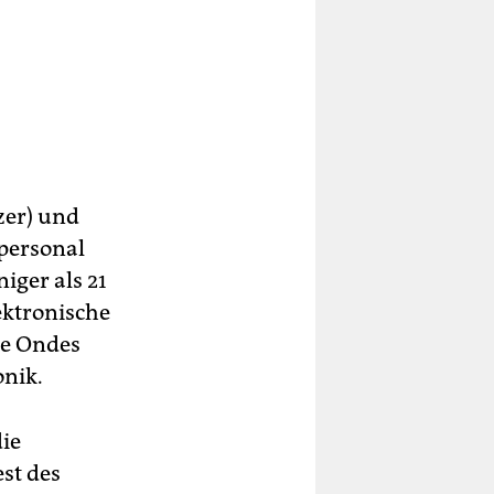
zer) und
npersonal
iger als 21
lektronische
ie Ondes
onik.
die
est des