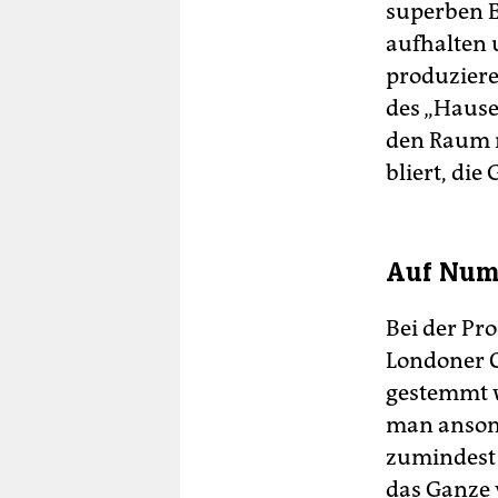
superben 
aufhalten 
produziere
des „Hause
den Raum 
bliert, di
Auf Num
Bei der Pr
Londoner 
gestemmt w
man ansons
zumindest 
das Ganze 