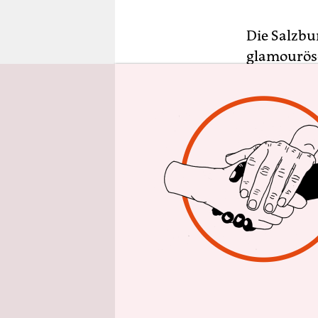
epaper login
Die Salzbu
glamouröse
daher eine 
zum Eklekt
Alexander 
der Festspi
Präsidentin
Uraufführu
André Dalb
verträglich
nach Samue
Nun aber „
von Tom Ca