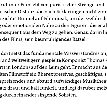
rühmter Film lebt von puristischer Strenge und
ischer Distanz, die nach Erklärungen nicht einm
rzichtet Buñuel auf Filmmusik, um der Gefahr d
 oder emotionalen Nähe zu den Figuren, die er al
konsequent aus dem Weg zu gehen. Genau darin lie
n des Films, sein beunruhigendes Rätsel.
dort setzt das fundamentale Missverständnis an
 und weltweit gern gespielte Komponist Thomas 
971 in London) auf den Leim geht. Er macht aus d
en Filmstoff ein überexpressives, geschäftiges, s
 spreizendes und absurd aufwändiges Musiktheat
atz dräut und kalt funkelt, und legt darüber meis
g durcheinander singende Solisten.