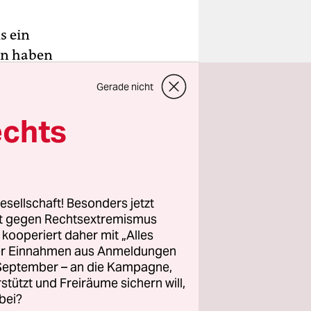
s ein
en haben
 der Hang
Gerade nicht
echts
e Intendant
Bechtolf und
von Marc-
esellschaft! Besonders jetzt
rt gegen Rechtsextremismus
z kooperiert daher mit „Alles
„Endspiel“
ller Einnahmen aus Anmeldungen
t fertig.
. September – an die Kampagne,
 Libretto
rstützt und Freiräume sichern will,
bei?