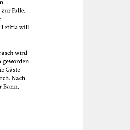
em
zur Falle,
r
Letitia will
 rasch wird
ch geworden
ie Gäste
urch. Nach
r Bann,