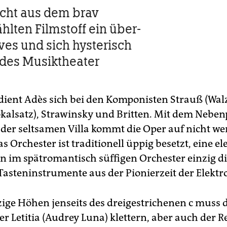
cht aus dem brav
hlten Filmstoff ein über­
ves und sich hysterisch
des Musiktheater
ient Adès sich bei den Komponisten Strauß (Wal
okalsatz), Strawinsky und Britten. Mit dem Nebe
der seltsamen Villa kommt die Oper auf nicht wen
as Orchester ist traditionell üppig besetzt, eine e
en im spätromantisch süffigen Orchester einzig d
 Tasteninstrumente aus der Pionierzeit der Elektr
zige Höhen jenseits des dreigestrichenen c muss 
r Letitia (Audrey Luna) klettern, aber auch der R