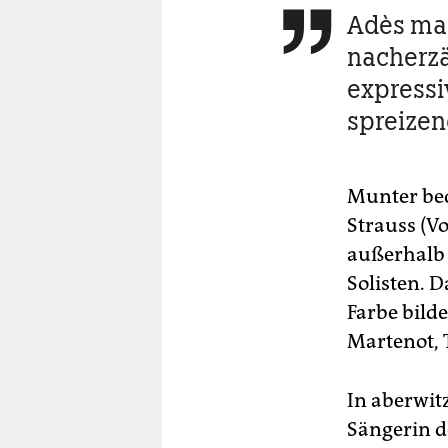
Adès ma

nacherzä
expressi
spreizen
Munter bed
Strauss (V
außerhalb 
Solisten. D
Farbe bild
Marte­not,
In aberwit
Sängerin de