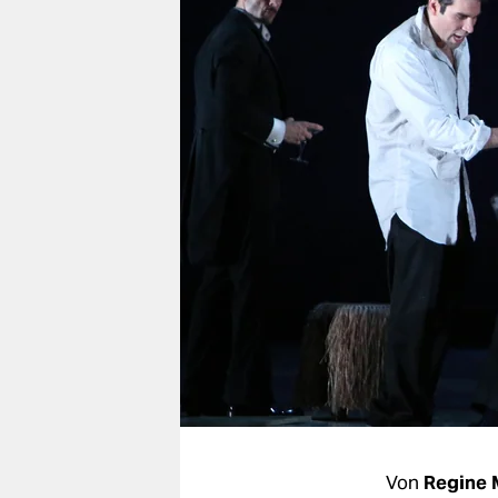
berlin
nord
wahrheit
verlag
verlag
veranstaltungen
shop
fragen & hilfe
unterstützen
abo
genossenschaft
Von
Regine 