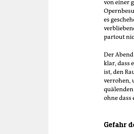
von einer 
Opernbesuch
es gescheh
verbliebene
partout ni
Der Abend 
klar, dass
ist, den R
verrohen, 
quälenden 
ohne dass e
Gefahr d