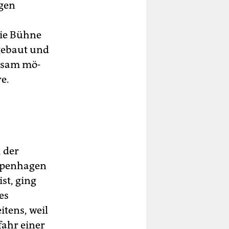
gen
die Bühne
 gebaut und
rsam mö­
e.
 der
openhagen
st, ging
es
itens, weil
fahr einer