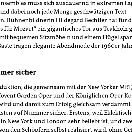
Ensembles muss sich ausdauernd in extremen La
und dabei noch jede Menge geschwätzigen Text
n. Bühnenbildnerin Hildegard Bechtler hat für 
s für Mozart“ ein gigantisches Tor aus Teakholz
mit bequemen Sitzmöbeln und einem Flügel spa
e Gäste tragen elegante Abendmode der 1960er Jahr
mer sicher
oduktion, die gemeinsam mit der New Yorker MET,
Covent Garden Oper und der Königlichen Oper K
ird und damit zum Erfolg gleichsam verdammt i
ten auf Nummer sicher. Erstens, weil Eklektisch
in New York und London sehr beliebt ist, und zwe
von den Schöpfern selbst realisiert wird, ohne Ge