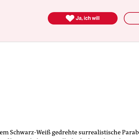
or“ („Der Würgeengel“) von Luis Buñuel.

Ja, ich will
gem Schwarz-Weiß gedrehte surrealistische Parab