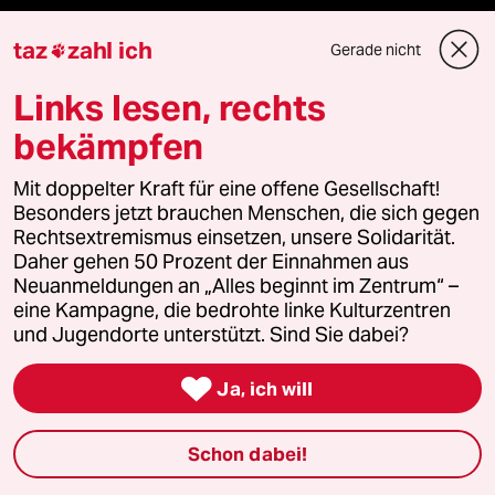
taz Archiv
taz
zahl ich
Gerade nicht

Links lesen, rechts
Mehr taz Angebote
bekämpfen
Mit doppelter Kraft für eine offene Gesellschaft!
Reisen
Besonders jetzt brauchen Menschen, die sich gegen
Rechtsextremismus einsetzen, unsere Solidarität.
Kantine
Daher gehen 50 Prozent der Einnahmen aus
Neuanmeldungen an „Alles beginnt im Zentrum“ –
Shop
eine Kampagne, die bedrohte linke Kulturzentren
und Jugendorte unterstützt. Sind Sie dabei?
Anzeigen

Ja, ich will
Fragen & Hilfe
Schon dabei!