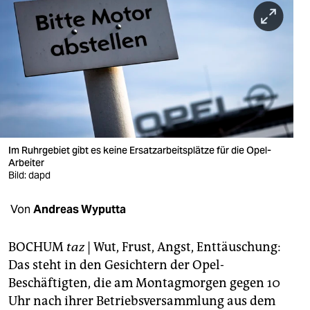
berlin
nord
wahrheit
verlag
verlag
veranstaltungen
Im Ruhrgebiet gibt es keine Ersatzarbeitsplätze für die Opel-
Arbeiter
shop
Bild: dapd
fragen & hilfe
Von
Andreas Wyputta
unterstützen
BOCHUM
taz
| Wut, Frust, Angst, Enttäuschung:
abo
Das steht in den Gesichtern der Opel-
Beschäftigten, die am Montagmorgen gegen 10
genossenschaft
Uhr nach ihrer Betriebsversammlung aus dem