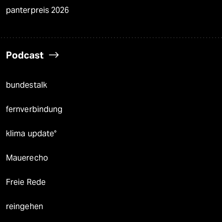
panterpreis 2026
Podcast
bundestalk
fernverbindung
klima update°
Mauerecho
Freie Rede
reingehen