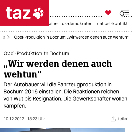

taz zahl ich
hitze
krieg in der ukraine
us-demokraten
nahost-konflikt

taz zahl ich
mie
Opel-Produktion in Bochum: „Wir werden denen auch wehtun“
taz zahl ich
themen
Opel-Produktion in Bochum
„Wir werden denen auch
politik
wehtun“
öko
Der Autobauer will die Fahrzeugproduktion in
Bochum 2016 einstellen. Die Reaktionen reichen
gesellschaft
von Wut bis Resignation. Die Gewerkschafter wollen
kämpfen.
kultur
sport
10.12.2012
18:23 Uhr
teilen