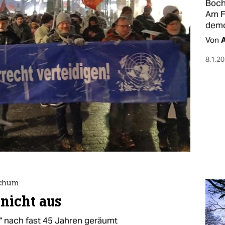
Boch
Am Fr
demo
Von
8.1.2
ochum
 nicht aus
t“ nach fast 45 Jahren geräumt