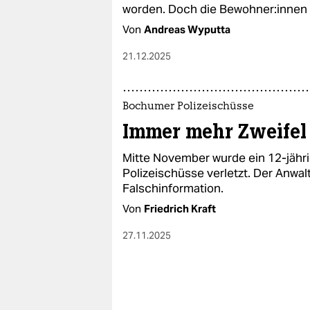
epaper login
worden. Doch die Be­woh­ne­r:in­nen
Von
Andreas Wyputta
21.12.2025
Bochumer Polizeischüsse
Immer mehr Zweifel 
Mitte November wurde ein 12-jäh
Polizeischüsse verletzt. Der Anwalt
Falschinformation.
Von
Friedrich Kraft
27.11.2025