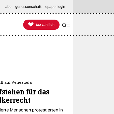
abo
genossenschaft
epaper login

taz zahl ich
taz zahl ich
iff auf Venezuela
fstehen für das
lkerrecht
erte Menschen protestierten in