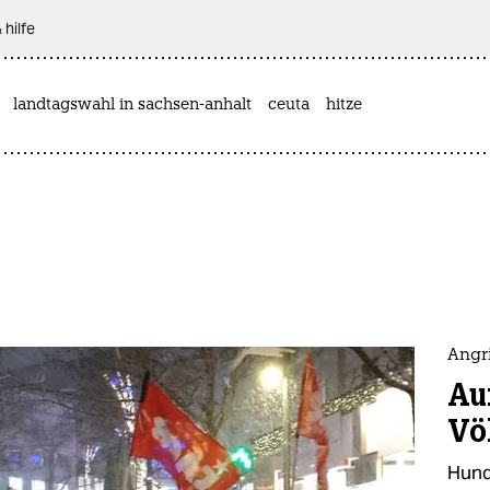
 hilfe
landtagswahl in sachsen-anhalt
ceuta
hitze
Angr
Au
Vö
Hund