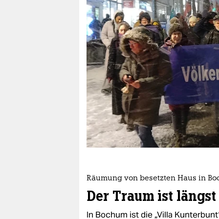
berlin
nord
wahrheit
verlag
verlag
veranstaltungen
shop
fragen & hilfe
unterstützen
Räumung von besetzten Haus in B
abo
Der Traum ist längst
genossenschaft
In Bochum ist die „Villa Kunterbun