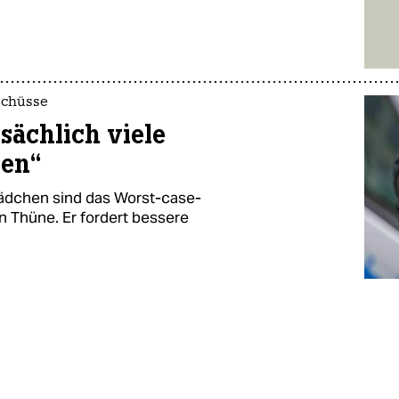
schüsse
tsächlich viele
ben“
Mädchen sind das Worst-case-
in Thüne. Er fordert bessere