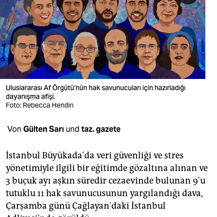
berlin
nord
wahrheit
verlag
verlag
Uluslararası Af Örgütü'nün hak savunucuları için hazırladığı
dayanışma afişi.
veranstaltungen
Foto: Rebecca Hendin
shop
Von
Gülten Sarı
und
taz. gazete
fragen & hilfe
İstanbul Büyükada'da veri güvenliği ve stres
unterstützen
yönetimiyle ilgili bir eğitimde gözaltına alınan ve
3 buçuk ayı aşkın süredir cezaevinde bulunan 9'u
abo
tutuklu 11 hak savunucusunun yargılandığı dava,
genossenschaft
Çarşamba günü Çağlayan'daki İstanbul