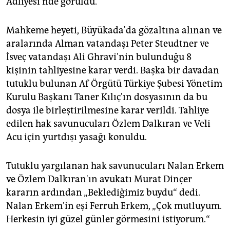
Adliyesi'nde görüldü.
epaper login
Mahkeme heyeti, Büyükada'da gözaltına alınan ve
aralarında Alman vatandaşı Peter Steudtner ve
İsveç vatandaşı Ali Ghravi'nin bulunduğu 8
kişinin tahliyesine karar verdi. Başka bir davadan
tutuklu bulunan Af Örgütü Türkiye Şubesi Yönetim
Kurulu Başkanı Taner Kılıç'ın dosyasının da bu
dosya ile birleştirilmesine karar verildi. Tahliye
edilen hak savunucuları Özlem Dalkıran ve Veli
Acu için yurtdışı yasağı konuldu.
Tutuklu yargılanan hak savunucuları Nalan Erkem
ve Özlem Dalkıran'ın avukatı Murat Dinçer
kararın ardından „Beklediğimiz buydu“ dedi.
Nalan Erkem'in eşi Ferruh Erkem, „Çok mutluyum.
Herkesin iyi güzel günler görmesini istiyorum.“