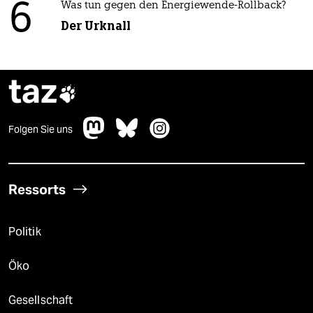
6
Was tun gegen den Energiewende-Rollback?
Der Urknall
taz

Folgen Sie uns
Ressorts
Politik
Öko
Gesellschaft