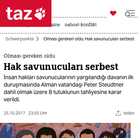

taz zahl ich
hitze
krieg in der ukraine
nahost-konflikt

taz zahl ich
Schwerpunkte
Olması gereken oldu: Hak savunucuları serbest
taz zahl ich
themen
Olması gereken oldu
Hak savunucuları serbest
politik
İnsan hakları savunucularının yargılandığı davanın ilk
öko
duruşmasında Alman vatandaşı Peter Steudtner
dahil olmak üzere 8 tutuklunun tahliyesine karar
gesellschaft
verildi.
kultur
25.10.2017
23:55 Uhr
teilen
sport