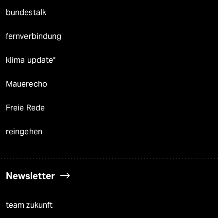
bundestalk
fernverbindung
klima update°
Mauerecho
Freie Rede
reingehen
Newsletter
team zukunft