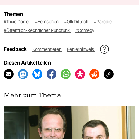
Themen
#Trixie Dörfel
#Fernsehen
#Olli Dittrich
#Parodie
#Öffentlich-Rechtlicher Rundfunk
#Comedy
Feedback
Kommentieren
Fehlerhinweis
Diesen Artikel teilen
Mehr zum Thema