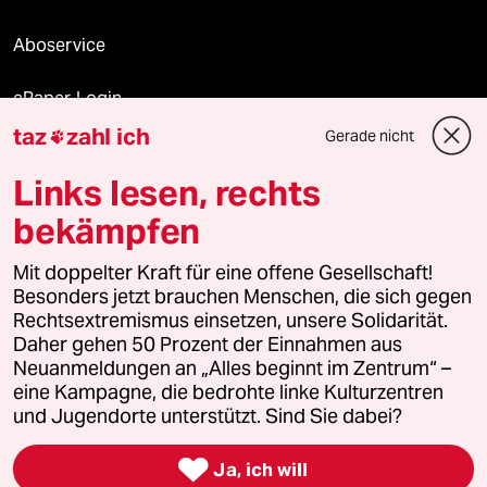
Aboservice
ePaper Login
taz
zahl ich
Gerade nicht

Downloads für Abonnierende
Links lesen, rechts
bekämpfen
© 2026 taz Verlags und Vertriebs GmbH
Alle Rechte vorbehalten. Bei rechtlichen Fragen oder für Genehmigungen
Mit doppelter Kraft für eine offene Gesellschaft!
wenden Sie sich bitte an
lizenzen@taz.de
Besonders jetzt brauchen Menschen, die sich gegen
Rechtsextremismus einsetzen, unsere Solidarität.
Daher gehen 50 Prozent der Einnahmen aus
Feedback
Redaktionsstatut
Kommune-Richtlinien
KI-
Neuanmeldungen an „Alles beginnt im Zentrum“ –
eine Kampagne, die bedrohte linke Kulturzentren
Leitlinie
Informant
Datenschutz
Impressum
AGB
und Jugendorte unterstützt. Sind Sie dabei?
Seitenwende
Einwilligungen widerrufen (Ads)

Ja, ich will