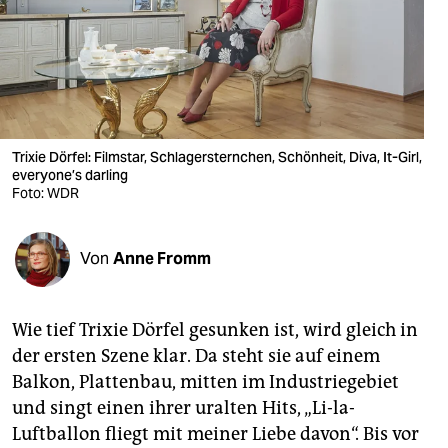
berlin
nord
wahrheit
verlag
Trixie Dörfel: Filmstar, Schlagersternchen, Schönheit, Diva, It-Girl,
everyone’s darling
verlag
Foto: WDR
veranstaltungen
shop
Von
Anne Fromm
fragen & hilfe
Wie tief Trixie Dörfel gesunken ist, wird gleich in
unterstützen
der ersten Szene klar. Da steht sie auf einem
abo
Balkon, Plattenbau, mitten im Industriegebiet
und singt einen ihrer uralten Hits, „Li-la-
genossenschaft
Luftballon fliegt mit meiner Liebe davon“. Bis vor