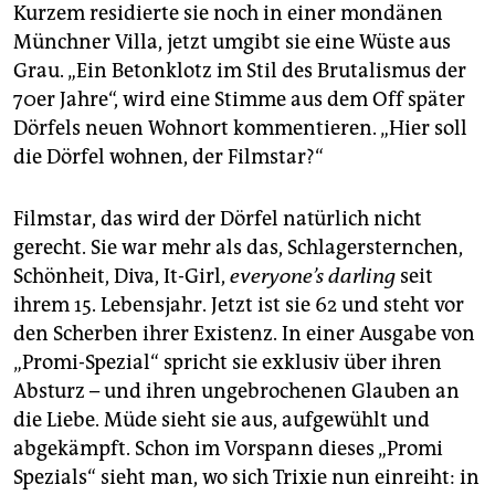
epaper login
Kurzem residierte sie noch in einer mondänen
Münchner Villa, jetzt umgibt sie eine Wüste aus
Grau. „Ein Betonklotz im Stil des Brutalismus der
70er Jahre“, wird eine Stimme aus dem Off später
Dörfels neuen Wohnort kommentieren. „Hier soll
die Dörfel wohnen, der Filmstar?“
Filmstar, das wird der Dörfel natürlich nicht
gerecht. Sie war mehr als das, Schlagersternchen,
Schönheit, Diva, It-Girl,
everyone
’s darling
seit
ihrem 15. Lebensjahr. Jetzt ist sie 62 und steht vor
den Scherben ihrer Existenz. In einer Ausgabe von
„Promi-Spezial“ spricht sie exklusiv über ihren
Absturz – und ihren ungebrochenen Glauben an
die Liebe. Müde sieht sie aus, aufgewühlt und
abgekämpft. Schon im Vorspann dieses „Promi
Spezials“ sieht man, wo sich Trixie nun einreiht: in