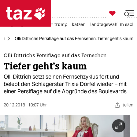

taz zahl ich
bergsteigen
usa unter trump
katzen
landtagswahl in sachs

taz zahl ich
ien
Olli Dittrichs Persiflage auf das Fernsehen: Tiefer geht’s kaum
taz zahl ich
themen
Olli Dittrichs Persiflage auf das Fernsehen
Tiefer geht’s kaum
politik
Olli Dittrich setzt seinen Fernsehzyklus fort und
öko
belebt den Schlagerstar Trixie Dörfel wieder – mit
einer Persiflage auf die Abgründe des Boulevards.
gesellschaft
20.12.2018
10:07 Uhr
teilen
kultur
sport