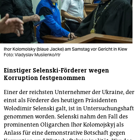
berlin
nord
wahrheit
verlag
Ihor Kolomoisky (blaue Jacke) am Samstag vor Gericht in Kiew
Foto: Vladyslav Musiienko/rtr
verlag
veranstaltungen
Einstiger Selenski-Förderer wegen
Korruption festgenommen
shop
fragen & hilfe
Einer der reichsten Unternehmer der Ukraine, der
einst als Förderer des heutigen Präsidenten
unterstützen
Wolodimir Selenski galt, ist in Untersuchungshaft
genommen worden. Selenski nahm den Fall des
abo
prominenten Oligarchen Ihor Kolomojskyj als
genossenschaft
Anlass für eine demonstrative Botschaft gegen