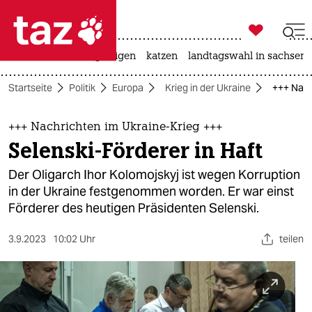

taz zahl ich
ceuta
hitze
bergsteigen
katzen
landtagswahl in sachsen-

taz zahl ich
Startseite
Politik
Europa
Krieg in der Ukraine
+++ Nach
taz zahl ich
themen
+++ Nachrichten im Ukraine-Krieg +++
Selenski-Förderer in Haft
politik
Der Oligarch Ihor Kolomojskyj ist wegen Korruption
öko
in der Ukraine festgenommen worden. Er war einst
Förderer des heutigen Präsidenten Selenski.
gesellschaft
3.9.2023
10:02 Uhr
teilen
kultur
sport