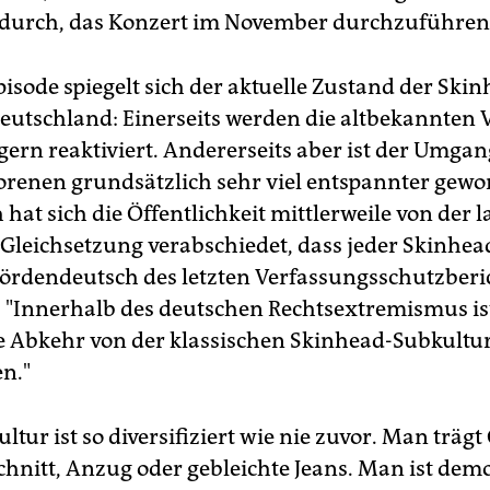
durch, das Konzert im November durchzuführen
pisode spiegelt sich der aktuelle Zustand der Ski
Deutschland: Einerseits werden die altbekannten 
gern reaktiviert. Andererseits aber ist der Umga
renen grundsätzlich sehr viel entspannter gewo
 hat sich die Öffentlichkeit mittlerweile von der 
 Gleichsetzung verabschiedet, dass jeder Skinhea
hördendeutsch des letzten Verfassungsschutzberic
o: "Innerhalb des deutschen Rechtsextremismus is
 Abkehr von der klassischen Skinhead-Subkultu
en."
ltur ist so diversifiziert wie nie zuvor. Man trägt
hnitt, Anzug oder gebleichte Jeans. Man ist dem