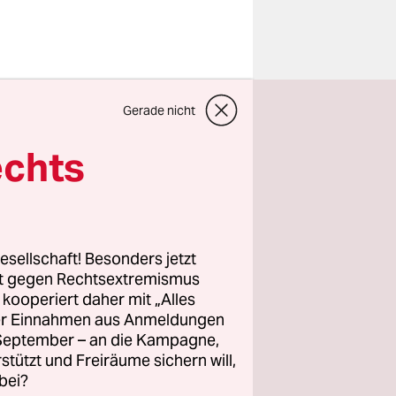
ein
Gerade nicht
onaten, da
echts
ße", sagt
esellschaft! Besonders jetzt
rt gegen Rechtsextremismus
z kooperiert daher mit „Alles
ller Einnahmen aus Anmeldungen
. September – an die Kampagne,
rstützt und Freiräume sichern will,
bei?