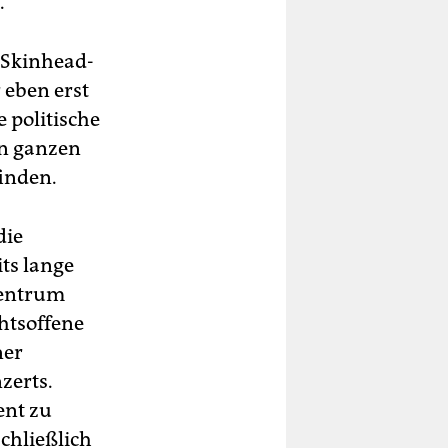
.
r Skinhead-
 eben erst
 politische
en ganzen
finden.
die
its lange
zentrum
chtsoffene
ner
zerts.
ent zu
chließlich