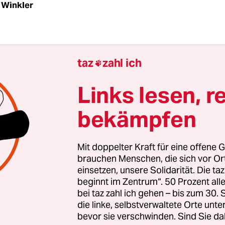
Winkler
ar Monaten, da war die Sache mit dem Skinheads
taz
zahl ich

al wieder ein Problem. Da ging es wieder los, das
 das Erklären, das Richtigstellen. Vor ein paar M
Links lesen, r
ian Walkenhorst ganz schön genervt. "Diese Schei
ich vielleicht an!"
bekämpfen
Mit doppelter Kraft für eine offene G
brauchen Menschen, die sich vor O
einsetzen, unsere Solidarität. Die ta
beginnt im Zentrum“. 50 Prozent a
bei taz zahl ich gehen – bis zum 30
die linke, selbstverwaltete Orte unte
bevor sie verschwinden. Sind Sie da