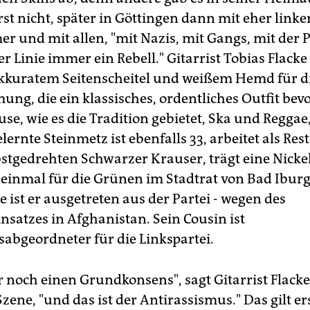
t nicht, später in Göttingen dann mit eher linken
r und mit allen, "mit Nazis, mit Gangs, mit der Po
er Linie immer ein Rebell." Gitarrist Tobias Flack
akkuratem Seitenscheitel und weißem Hemd für d
ng, die ein klassisches, ordentliches Outfit bevo
se, wie es die Tradition gebietet, Ska und Reggae
elernte Steinmetz ist ebenfalls 33, arbeitet als Res
bstgedrehten Schwarzer Krauser, trägt eine Nicke
 einmal für die Grünen im Stadtrat von Bad Iburg
e ist er ausgetreten aus der Partei - wegen des
nsatzes in Afghanistan. Sein Cousin ist
abgeordneter für die Linkspartei.
r noch einen Grundkonsens", sagt Gitarrist Flacke
ene, "und das ist der Antirassismus." Das gilt er