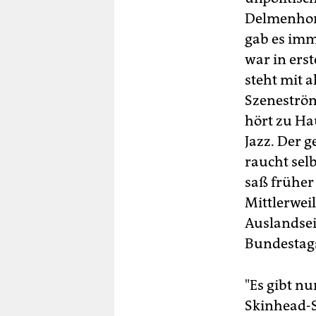
Delmenhors
gab es imme
war in erst
steht mit 
Szeneströmu
hört zu Hau
Jazz. Der g
raucht sel
saß früher
Mittlerweil
Auslandsei
Bundestags
"Es gibt nu
Skinhead-Sz