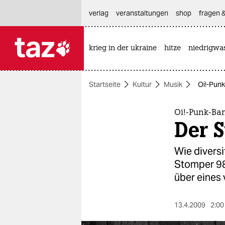
hautnavigation anspringen
hauptinhalt anspringen
footer anspringen
verlag
veranstaltungen
shop
fragen &
krieg in der ukraine
hitze
niedrigwa

taz zahl ich
taz zahl ich
Startseite
Kultur
Musik
Oi!-Punk
themen
politik
Oi!-Punk-Ba
Der S
öko
Wie diversi
gesellschaft
Stomper 98.
über eines 
kultur
sport
13.4.2009
2:00