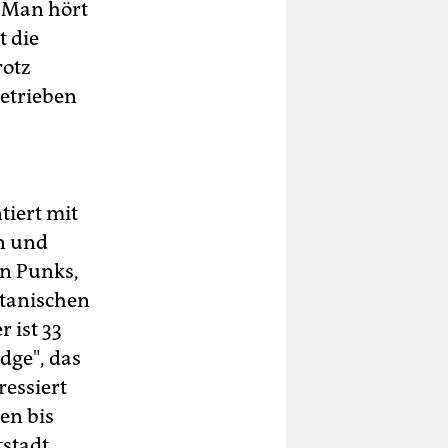
. Man hört
t die
rotz
betrieben
tiert mit
n und
en Punks,
rtanischen
 ist 33
edge", das
ressiert
en bis
tstadt