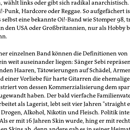
, wählt links oder gibt sich radikal anarchistisch
i!-Punk, Hardcore oder Reggae. So aufgefächert is
s selbst eine bekannte Oi!-Band wie Stomper 98, t
 in den USA oder Großbritannien, nur als Hobby 
nn.
iner einzelnen Band können die Definitionen von
in weit auseinander liegen: Sänger Sebi repräsen
onden Haaren, Tätowierungen auf Schädel, Arme
d einer Vorliebe für harte Gitarren die ehemalig
rustriert von dessen Kommerzialisierung dem spa
ugewandt haben. Der bald vierfache Familienvater
rbeitet als Lagerist, lebt seit vier Jahren "straight 
Drogen, Alkohol, Nikotin und Fleisch. Politik inte
ls er mit 16 Jahren Skin wurde, hing er mit recht
hen Skins ab, denn andere gab es in seiner Heima