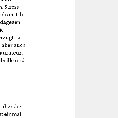
. Stress
lizei. Ich
e dagegen
ie
rzugt. Er
, aber auch
taurateur,
lbrille und
.
 über die
st einmal