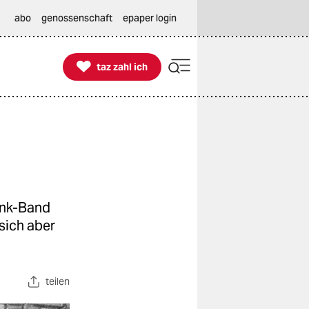
abo
genossenschaft
epaper login

taz zahl ich
taz zahl ich
Punk-Band
 sich aber
teilen