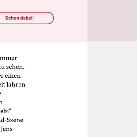
Schon dabei!
t immer
zu sehen.
r einen
it Jahren
e
n
ebi"
ead-Szene
 Jens