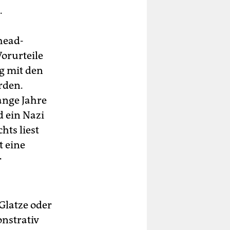
.
nhead-
Vorurteile
ng mit den
rden.
lange Jahre
d ein Nazi
hts liest
t eine
r
 Glatze oder
onstrativ