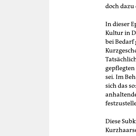
doch dazu 
In dieser E
Kultur in 
bei Bedarf 
Kurzgescho
Tatsächlich
gepflegten
sei. Im Be
sich das s
anhaltende
festzustell
Diese Subku
Kurzhaarsc