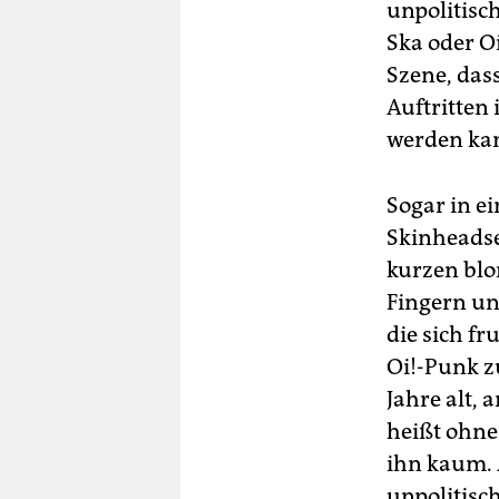
unpolitisch
Ska oder O
Szene, das
Auftritten
werden ka
Sogar in e
Skinheadse
kurzen bl
Fingern un
die sich f
Oi!-Punk z
Jahre alt, a
heißt ohne 
ihn kaum. A
unpolitisc