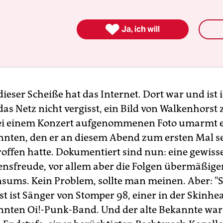

Ja, ich will
dieser Scheiße hat das Internet. Dort war und is
das Netz nicht vergisst, ein Bild von Walkenhorst 
ei einem Konzert aufgenommenen Foto umarmt e
nnten, den er an diesem Abend zum ersten Mal se
roffen hatte. Dokumentiert sind nun: eine gewiss
nsfreude, vor allem aber die Folgen übermäßige
sums. Kein Problem, sollte man meinen. Aber: "S
t ist Sänger von Stomper 98, einer in der Skinh
nnten Oi!-Punk-Band. Und der alte Bekannte war