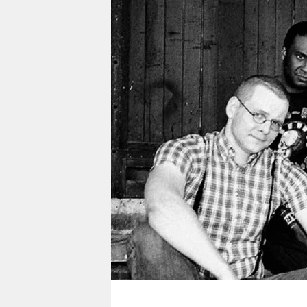
berlin
nord
wahrheit
verlag
verlag
veranstaltungen
shop
fragen & hilfe
unterstützen
abo
genossenschaft