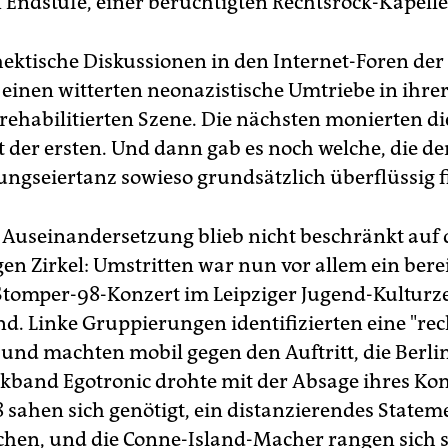
 Endstufe, einer berüchtigten Rechtsrock-Kapelle
 hektische Diskussionen in den Internet-Foren de
 einen witterten neonazistische Umtriebe in ihrer
rehabilitierten Szene. Die nächsten monierten die
t der ersten. Und dann gab es noch welche, die d
ungseiertanz sowieso grundsätzlich überflüssig 
 Auseinandersetzung blieb nicht beschränkt auf 
en Zirkel: Umstritten war nun vor allem ein bere
Stomper-98-Konzert im Leipziger Jugend-Kultur
nd. Linke Gruppierungen identifizierten eine "re
und machten mobil gegen den Auftritt, die Berli
kband Egotronic drohte mit der Absage ihres Kon
 sahen sich genötigt, ein distanzierendes Statem
ichen, und die Conne-Island-Macher rangen sich s