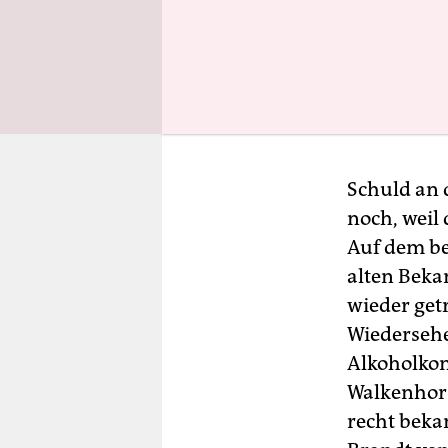
Schuld an 
noch, weil 
Auf dem b
alten Beka
wieder get
Wiedersehe
Alkoholkon
Walkenhors
recht beka