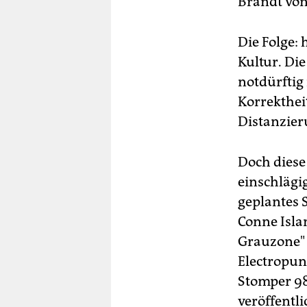
Brandt von
Die Folge:
Kultur. Die
notdürftig 
Korrekthei
Distanzier
Doch diese
einschlägig
geplantes 
Conne Isla
Grauzone" 
Electropun
Stomper 98
veröffentl