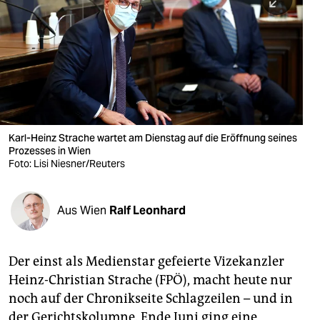
berlin
nord
wahrheit
verlag
verlag
Karl-Heinz Strache wartet am Dienstag auf die Eröffnung seines
Prozesses in Wien
veranstaltungen
Foto: Lisi Niesner/Reuters
shop
fragen & hilfe
Aus Wien
Ralf Leonhard
unterstützen
Der einst als Medienstar gefeierte Vizekanzler
abo
Heinz-Christian Strache (FPÖ), macht heute nur
genossenschaft
noch auf der Chronikseite Schlagzeilen – und in
der Gerichtskolumne. Ende Juni ging eine