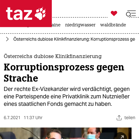

taz zahl ich
hitze
krieg in der ukraine
niedrigwasser
waldbrände

taz zahl ich
on
Österreichs dubiose Klinikfinanzierung: Korruptionsprozess geg
taz zahl ich
themen
Österreichs dubiose Klinikfinanzierung
Korruptionsprozess gegen
politik
Strache
öko
Der rechte Ex-Vizekanzler wird verdächtigt, gegen
eine Parteispende eine Privatklinik zum Nutznießer
gesellschaft
eines staatlichen Fonds gemacht zu haben.
kultur
6.7.2021
11:37 Uhr
teilen
sport