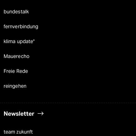
bundestalk
fernverbindung
klima update°
Mauerecho
Freie Rede
reingehen
Newsletter
team zukunft