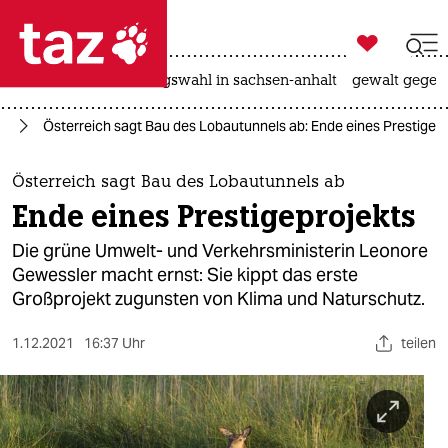

taz zahl ich
hitze
surfen
landtagswahl in sachsen-anhalt
gewalt gegen

taz zahl ich
el
Österreich sagt Bau des Lobautunnels ab: Ende eines Prestigepr
taz zahl ich
themen
Österreich sagt Bau des Lobautunnels ab
Ende eines Prestigeprojekts
politik
Die grüne Umwelt- und Verkehrsministerin Leonore
öko
Gewessler macht ernst: Sie kippt das erste
Großprojekt zugunsten von Klima und Naturschutz.
gesellschaft
1.12.2021
16:37 Uhr
teilen
kultur
sport