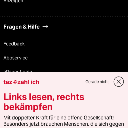
Anzeigen
Fragen & Hilfe
Feedback
Aboservice
ePaper Login
taz
zahl ich
Gerade nicht

Downloads für Abonnierende
Links lesen, rechts
bekämpfen
© 2026 taz Verlags und Vertriebs GmbH
Alle Rechte vorbehalten. Bei rechtlichen Fragen oder für Genehmigungen
Mit doppelter Kraft für eine offene Gesellschaft!
wenden Sie sich bitte an
lizenzen@taz.de
Besonders jetzt brauchen Menschen, die sich gegen