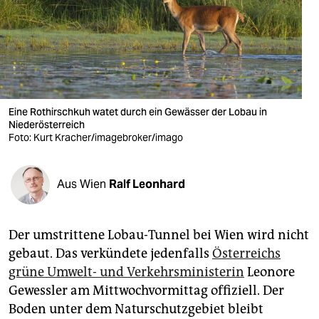
berlin
nord
wahrheit
verlag
Eine Rothirschkuh watet durch ein Gewässer der Lobau in
Niederösterreich
verlag
Foto: Kurt Kracher/imagebroker/imago
veranstaltungen
shop
Aus Wien
Ralf Leonhard
fragen & hilfe
Der umstrittene Lobau-Tunnel bei Wien wird nicht
unterstützen
gebaut. Das verkündete jedenfalls
Österreichs
abo
grüne Umwelt- und Verkehrsministerin
Leonore
Gewessler am Mittwochvormittag offiziell. Der
genossenschaft
Boden unter dem Naturschutzgebiet bleibt