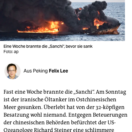
berlin
nord
wahrheit
verlag
Eine Woche brannte die „Sanchi“, bevor sie sank
Foto: ap
verlag
veranstaltungen
Aus Peking
Felix Lee
shop
fragen & hilfe
Fast eine Woche brannte die „Sanchi“. Am Sonntag
unterstützen
ist der iranische Öltanker im Ostchinesischen
Meer gesunken. Überlebt hat von der 32-köpfigen
abo
Besatzung wohl niemand. Entgegen Beteuerungen
genossenschaft
der chinesischen Behörden befürchtet der US-
Ozeanologe Richard Steiner eine schlimmere