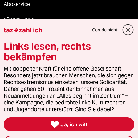
Aboservice
ePaper Login
taz
zahl ich
Gerade nicht

Downloads für Abonnierende
Links lesen, rechts
bekämpfen
© 2026 taz Verlags und Vertriebs GmbH
Mit doppelter Kraft für eine offene Gesellschaft!
Alle Rechte vorbehalten. Bei rechtlichen Fragen oder für Genehmigungen
wenden Sie sich bitte an
lizenzen@taz.de
Besonders jetzt brauchen Menschen, die sich gegen
Rechtsextremismus einsetzen, unsere Solidarität.
Daher gehen 50 Prozent der Einnahmen aus
Feedback
Redaktionsstatut
Kommune-Richtlinien
KI-
Neuanmeldungen an „Alles beginnt im Zentrum“ –
eine Kampagne, die bedrohte linke Kulturzentren
Leitlinie
Informant
Datenschutz
Impressum
AGB
und Jugendorte unterstützt. Sind Sie dabei?
Seitenwende
Einwilligungen widerrufen (Ads)

Ja, ich will