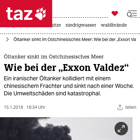

taz zahl ich
krieg in der ukraine
hitze
niedrigwasser
waldbrände

taz zahl ich
ie
Öltanker sinkt im Ostchinesisches Meer: Wie bei der „Exxon Vald
taz zahl ich
themen
Öltanker sinkt im Ostchinesisches Meer
Wie bei der „Exxon Valdez“
politik
Ein iranischer Öltanker kollidiert mit einem
öko
chinesischem Frachter und sinkt nach einer Woche.
Die Umweltschäden sind katastrophal.
gesellschaft
15.1.2018
18:34 Uhr
teilen
kultur
sport