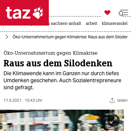

taz zahl ich
hitze
landtagswahl in sachsen-anhalt
arbeit
klimawandel

taz zahl ich
el
Öko-Unternehmertum gegen Klimakrise: Raus aus dem Siloden
taz zahl ich
themen
Öko-Unternehmertum gegen Klimakrise
Raus aus dem Silodenken
politik
Die Klimawende kann im Ganzen nur durch tiefes
öko
Umdenken geschehen. Auch Sozialentrepreneure
sind gefragt.
gesellschaft
17.9.2021
10:43 Uhr
teilen
kultur
sport