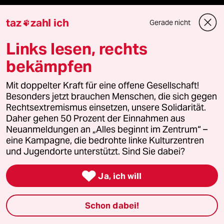
taz
zahl ich
taz Blogs
Gerade nicht

Links lesen, rechts
taz FUTURZWEI
bekämpfen
Le Monde diplomatique
Mit doppelter Kraft für eine offene Gesellschaft!
taz Archiv
Besonders jetzt brauchen Menschen, die sich gegen
Rechtsextremismus einsetzen, unsere Solidarität.
Daher gehen 50 Prozent der Einnahmen aus
Neuanmeldungen an „Alles beginnt im Zentrum“ –
Mehr taz Angebote
eine Kampagne, die bedrohte linke Kulturzentren
und Jugendorte unterstützt. Sind Sie dabei?

Reisen
Ja, ich will
Kantine
Schon dabei!
Shop