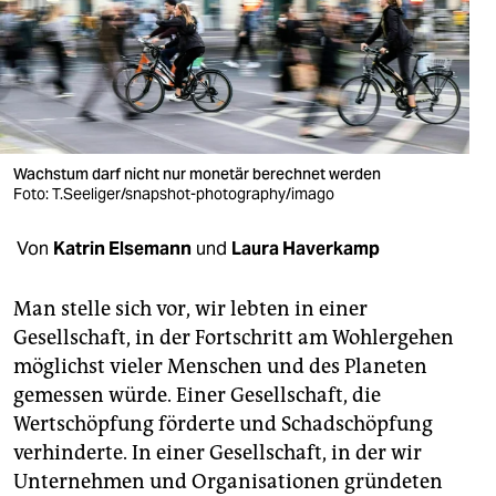
berlin
nord
wahrheit
verlag
Wachstum darf nicht nur monetär berechnet werden
verlag
Foto: T.Seeliger/snapshot-photography/imago
veranstaltungen
Von
Katrin Elsemann
und
Laura Haverkamp
shop
Man stelle sich vor, wir lebten in einer
fragen & hilfe
Gesellschaft, in der Fortschritt am Wohlergehen
möglichst vieler Menschen und des Planeten
unterstützen
gemessen würde. Einer Gesellschaft, die
abo
Wertschöpfung förderte und Schadschöpfung
verhinderte. In einer Gesellschaft, in der wir
genossenschaft
Unternehmen und Organisationen gründeten