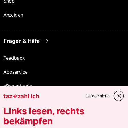
Shop
Anzeigen
Fragen & Hilfe
Feedback
Aboservice
ePaper Login
taz
zahl ich
Gerade nicht

Downloads für Abonnierende
Links lesen, rechts
bekämpfen
© 2026 taz Verlags und Vertriebs GmbH