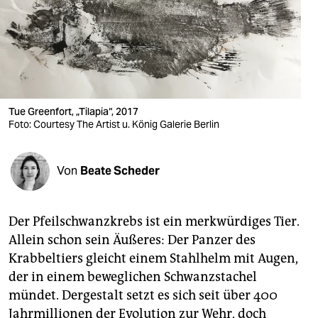
berlin
nord
wahrheit
verlag
Tue Greenfort, „Tilapia“, 2017
Foto: Courtesy The Artist u. König Galerie Berlin
verlag
veranstaltungen
Von
Beate Scheder
shop
fragen & hilfe
Der Pfeilschwanzkrebs ist ein merkwürdiges Tier.
unterstützen
Allein schon sein Äußeres: Der Panzer des
Krabbeltiers gleicht einem Stahlhelm mit Augen,
abo
der in einem beweglichen Schwanzstachel
genossenschaft
mündet. Dergestalt setzt es sich seit über 400
Jahrmillionen der Evolution zur Wehr, doch