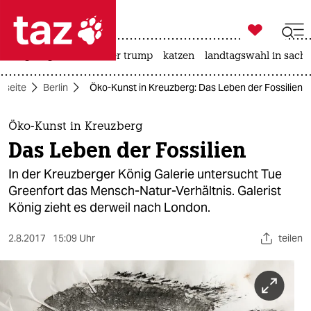

taz zahl ich
bergsteigen
usa unter trump
katzen
landtagswahl in sachs

taz zahl ich
rtseite
Berlin
Öko-Kunst in Kreuzberg: Das Leben der Fossilien
taz zahl ich
themen
Öko-Kunst in Kreuzberg
Das Leben der Fossilien
politik
In der Kreuzberger König Galerie untersucht Tue
öko
Greenfort das Mensch-Natur-Verhältnis. Galerist
König zieht es derweil nach London.
gesellschaft
2.8.2017
15:09 Uhr
teilen
kultur
sport