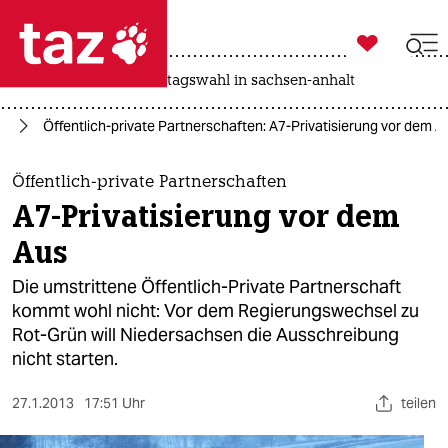

taz zahl ich
drohnen
rente
landtagswahl in sachsen-anhalt

taz zahl ich
ie
Öffentlich-private Partnerschaften: A7-Privatisierung vor dem A
taz zahl ich
themen
Öffentlich-private Partnerschaften
A7-Privatisierung vor dem
politik
Aus
öko
Die umstrittene Öffentlich-Private Partnerschaft
kommt wohl nicht: Vor dem Regierungswechsel zu
gesellschaft
Rot-Grün will Niedersachsen die Ausschreibung
nicht starten.
kultur
sport
27.1.2013
17:51 Uhr
teilen