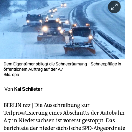
berlin
nord
wahrheit
verlag
verlag
veranstaltungen
Dem Eigentümer obliegt die Schneeräumung – Schneepflüge in
öffentlichem Auftrag auf der A7
shop
Bild: dpa
fragen & hilfe
Von
Kai Schlieter
unterstützen
BERLIN
taz
|
Die Ausschreibung zur
abo
Teilprivatisierung eines Abschnitts der Autobahn
A 7 in Niedersachsen ist vorerst gestoppt. Das
genossenschaft
berichtete der niedersächsische SPD-Abgeordnete