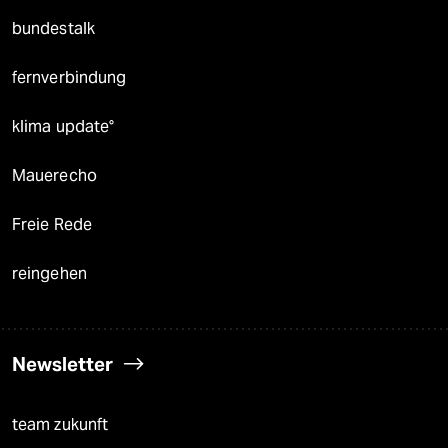
bundestalk
fernverbindung
klima update°
Mauerecho
Freie Rede
reingehen
Newsletter
team zukunft