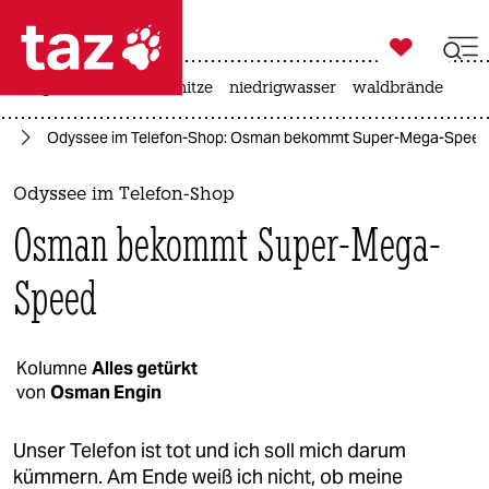

taz zahl ich
krieg in der ukraine
hitze
niedrigwasser
waldbrände

taz zahl ich
rd
Odyssee im Telefon-Shop: Osman bekommt Super-Mega-Speed
taz zahl ich
themen
Odyssee im Telefon-Shop
Osman bekommt Super-Mega-
politik
Speed
öko
gesellschaft
Kolumne
Alles getürkt
kultur
von
Osman Engin
sport
Unser Telefon ist tot und ich soll mich darum
kümmern. Am Ende weiß ich nicht, ob meine