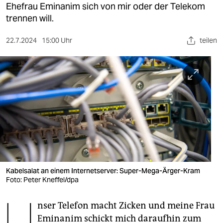
berlin
Ehefrau Eminanim sich von mir oder der Telekom
trennen will.
nord
22.7.2024
15:00 Uhr
teilen
wahrheit
verlag
verlag
veranstaltungen
shop
fragen & hilfe
unterstützen
Kabelsalat an einem Internetserver: Super-Mega-Ärger-Kram
Foto: Peter Kneffel/dpa
abo
U
nser Telefon macht Zicken und meine Frau
genossenschaft
Eminanim schickt mich daraufhin zum