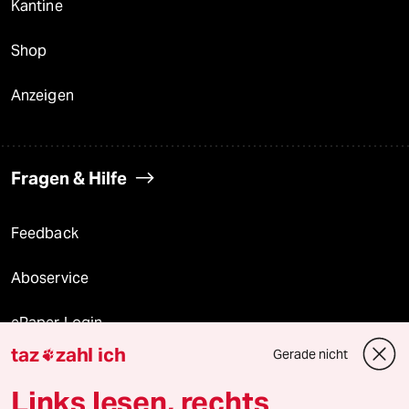
Kantine
Shop
Anzeigen
Fragen & Hilfe
Feedback
Aboservice
ePaper Login
taz
zahl ich
Gerade nicht

Downloads für Abonnierende
Links lesen, rechts