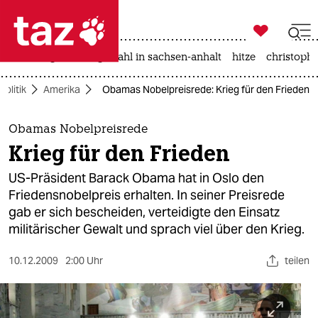

taz zahl ich
iran-krieg
landtagswahl in sachsen-anhalt
hitze
christophe

taz zahl ich
Politik
Amerika
Obamas Nobelpreisrede: Krieg für den Frieden
taz zahl ich
themen
Obamas Nobelpreisrede
Krieg für den Frieden
politik
US-Präsident Barack Obama hat in Oslo den
öko
Friedensnobelpreis erhalten. In seiner Preisrede
gab er sich bescheiden, verteidigte den Einsatz
gesellschaft
militärischer Gewalt und sprach viel über den Krieg.
kultur
10.12.2009
2:00 Uhr
teilen
sport