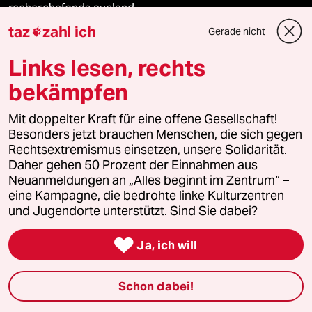
recherchefonds ausland
taz
zahl ich
Gerade nicht

panterstiftung
Links lesen, rechts
panterpreis 2026
bekämpfen
Mit doppelter Kraft für eine offene Gesellschaft!
Besonders jetzt brauchen Menschen, die sich gegen
Podcast
Rechtsextremismus einsetzen, unsere Solidarität.
Daher gehen 50 Prozent der Einnahmen aus
Neuanmeldungen an „Alles beginnt im Zentrum“ –
bundestalk
eine Kampagne, die bedrohte linke Kulturzentren
und Jugendorte unterstützt. Sind Sie dabei?
fernverbindung

Ja, ich will
klima update°
Mauerecho
Schon dabei!