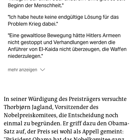
Beginn der Menschheit."
"Ich habe heute keine endgültige Lösung für das
Problem Krieg dabei."
"Eine gewaltlose Bewegung hätte Hitlers Armeen
nicht gestoppt und Verhandlungen werden die
Anführer von El-Kaida nicht überzeugen, die Waffen
niederzulegen."
mehr anzeigen
"Amerika wird niemals in seiner Verpflichtung zur
Wahrung der globaben Sicherheit wanken. In einer
Welt, in der die Bedrohungen unschärfer und die
Einsätze komplexer werden, kann Amerika nicht
In seiner Würdigung des Preisträgers versuchte
alleine handeln."
Thorbjørn Jagland, Vorsitzender des
Nobelpreiskomitees, die Entscheidung noch
"Der Glauben, dass Frieden wünschenswert ist, reicht
kaum, um ihn zu erreichen. Frieden erfordert
einmal zu begründen. Er griff dazu den Obama-
Verantwortung. Frieden erfordert Opfer."
Satz auf, der Preis sei wohl als Appell gemeint:
"Präsident Obama hat das Nobelkomitee ganz