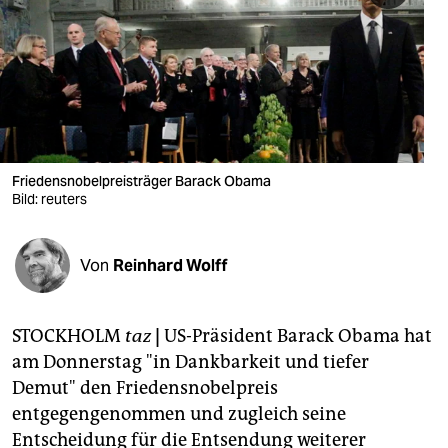
berlin
nord
wahrheit
verlag
verlag
Friedensnobelpreisträger Barack Obama
Bild: reuters
veranstaltungen
shop
Von
Reinhard Wolff
fragen & hilfe
unterstützen
STOCKHOLM
taz
|
US-Präsident Barack Obama hat
am Donnerstag "in Dankbarkeit und tiefer
abo
Demut" den Friedensnobelpreis
genossenschaft
entgegengenommen und zugleich seine
Entscheidung für die Entsendung weiterer