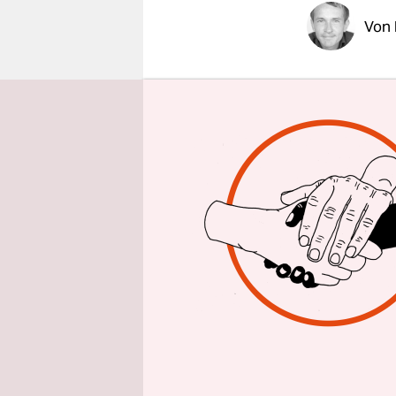
epaper login
Von
BERLIN
taz
der gesamte
Diese Frag
Barack Oba
Geschichte
Broker und
Immerhin b
Kaufentsch
Markt jede
um Investi
Bernanke i