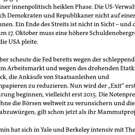
einer innenpolitisch heiklen Phase. Die US-Verwal
l sich Demokraten und Republikaner nicht auf ein
nen. Ein Ende des Streits ist nicht in Sicht – und 
 zum 17. Oktober muss eine höhere Schuldenobergr
die USA pleite.
er scheute die Fed bereits wegen der schleppen
am Arbeitsmarkt und wegen des drohenden Etatk
ck, die Ankäufe von Staatsanleihen und
papieren zu reduzieren. Nun wird der „Exit“ ers
rung beginnen, vielleicht erst 2015. Die Notenpr
hne die Börsen weltweit zu verunsichern und die
 abzuwürgen, gilt schon jetzt als ihr Mammutproj
in hat sich in Yale und Berkeley intensiv mit Th