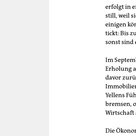
erfolgt in 
still, wei
einigen kön
tickt: Bis
sonst sind 
Im Septemb
Erholung 
davor zurü
Immobilien
Yellens Füh
bremsen, o
Wirtschaft
Die Ökonom