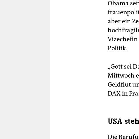
Obama setz
frauenpolit
aber ein Z
hochfragile
Vizechefin 
Politik.
„Gott sei D
Mittwoch e
Geldflut un
DAX in Fra
USA steh
Die Berufu