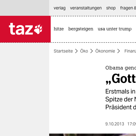
hautnavigation anspringen
hauptinhalt anspringen
footer anspringen
verlag
veranstaltungen
shop
fragen &
hitze
bergsteigen
usa unter trump

taz zahl ich
taz zahl ich
Startseite
Öko
Ökonomie
Finan
themen
politik
Obama gende
„Gott
öko
Erstmals in
gesellschaft
Spitze der
Präsident d
kultur
sport
9.10.2013
17:0