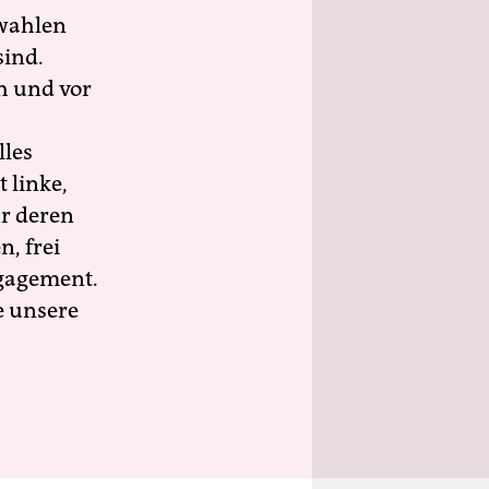
wahlen
sind.
h und vor
lles
 linke,
ür deren
n, frei
ngagement.
e unsere