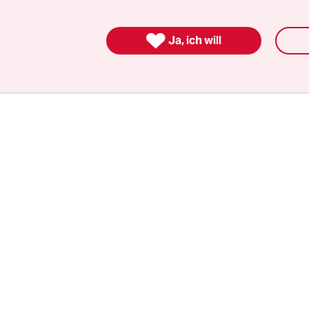
wemme abzuschwächen, hatte das Auswirkungen 
naus: Die Geldmärkte vieler Schwellenländer wac

Ja, ich will