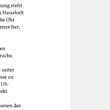
tung steht
en Haushalt
die Uhr
enze her,
den
rachs
t unter
esse zu
 US-
ekt.
eorien der