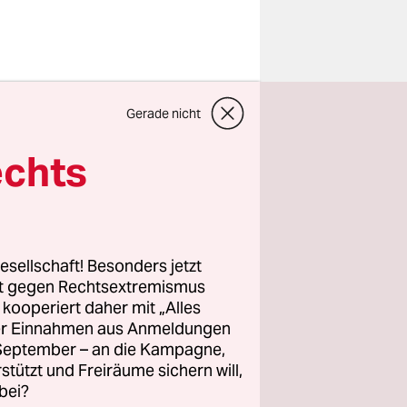
– sogar die
Gerade nicht
ldpolitik?
äsident
echts
tjährigen
Ökonomen,
esellschaft! Besonders jetzt
tik
rt gegen Rechtsextremismus
z kooperiert daher mit „Alles
t sie den
ller Einnahmen aus Anmeldungen
en Zinsen,
. September – an die Kampagne,
en
rstützt und Freiräume sichern will,
bei?
die