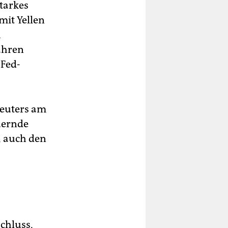
tarkes
mit Yellen
h
Jahren
 Fed-
 Reuters am
uernde
t, auch den
chluss,