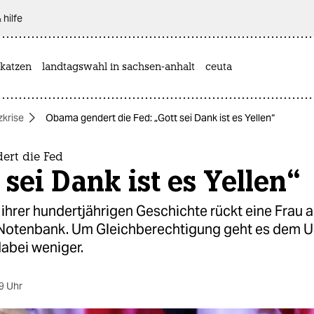
 hilfe
katzen
landtagswahl in sachsen-anhalt
ceuta
zkrise
Obama gendert die Fed: „Gott sei Dank ist es Yellen“
rt die Fed
 sei Dank ist es Yellen“
 ihrer hundertjährigen Geschichte rückt eine Frau a
 Notenbank. Um Gleichberechtigung geht es dem 
abei weniger.
9 Uhr