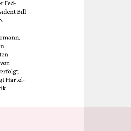
er Fed-
ident Bill
o.
errmann,
ln
ten
 von
rfolgt,
gt Härtel-
tik