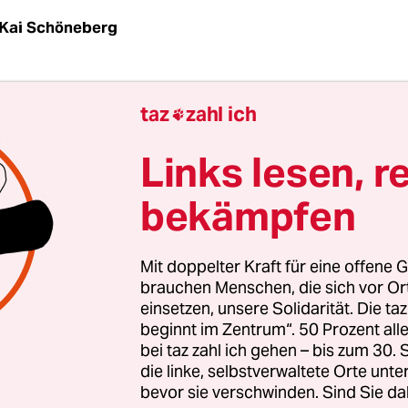
Kai Schöneberg
|
Wird die Geldpolitik in den USA jetzt weiblicher 
taz
zahl ich

n Welt? Und: Gibt es das eigentlich, weibliche Ge
en stellten sich am Mittwoch, dem Tag an dem Pr
Links lesen, r
ma mit Janet Yellen die erste Frau in der hunder
bekämpfen
 der US-Notenbank Fed als Chefin nominierte, 
 Manager in der ganzen Welt.
Mit doppelter Kraft für eine offene G
eeinflusst die Fed mit ihrer superlaxen Geldpoli
brauchen Menschen, die sich vor O
einsetzen, unsere Solidarität. Die ta
eidungen auf dem gesamten Globus. Derzeit flute
beginnt im Zentrum“. 50 Prozent a
n Monat mit 85 Milliarden Dollar zu ultraniedrig
bei taz zahl ich gehen – bis zum 30
tionen zu erleichtern. Als der amtierende Chef B
die linke, selbstverwaltete Orte unte
bevor sie verschwinden. Sind Sie da
m Mai ankündigte, die Fed denke darüber nach, 