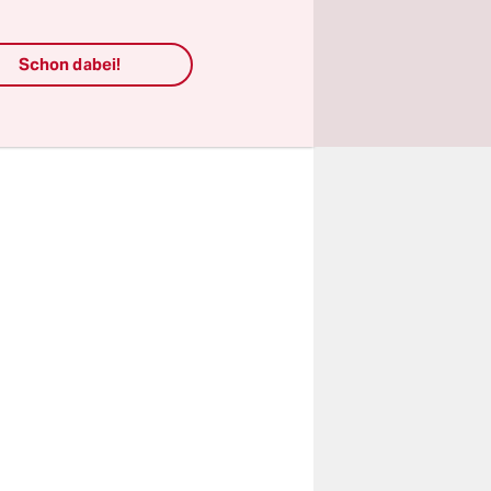
weit über
kelten.
Schon dabei!