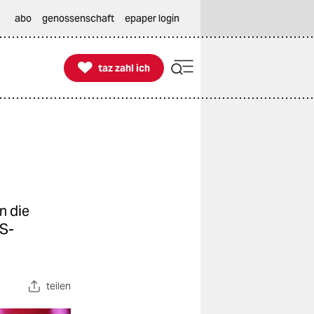
abo
genossenschaft
epaper login

taz zahl ich
taz zahl ich
n die
US-
teilen