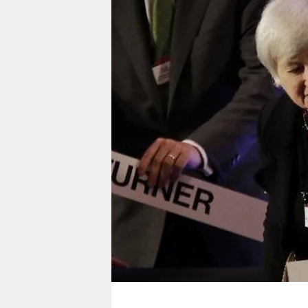
berlin
nord
wahrheit
verlag
verlag
veranstaltungen
shop
fragen & hilfe
unterstützen
abo
genossenschaft