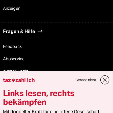
Anzeigen
Fragen & Hilfe
Feedback
Aboservice
ePaper Login
taz
zahl ich
Gerade nicht

Downloads für Abonnierende
Links lesen, rechts
bekämpfen
© 2026 taz Verlags und Vertriebs GmbH
Alle Rechte vorbehalten. Bei rechtlichen Fragen oder für Genehmigungen
Mit doppelter Kraft für eine offene Gesellschaft!