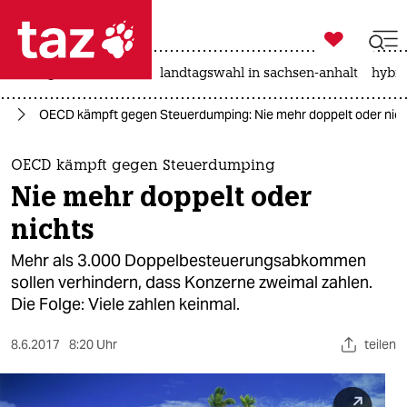

taz zahl ich
niedrigwasser
rente
landtagswahl in sachsen-anhalt
hybri

taz zahl ich
ie
OECD kämpft gegen Steuerdumping: Nie mehr doppelt oder nic
taz zahl ich
themen
OECD kämpft gegen Steuerdumping
Nie mehr doppelt oder
politik
nichts
öko
Mehr als 3.000 Doppelbesteuerungsabkommen
sollen verhindern, dass Konzerne zweimal zahlen.
gesellschaft
Die Folge: Viele zahlen keinmal.
kultur
8.6.2017
8:20 Uhr
teilen
sport