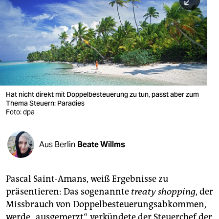
berlin
nord
wahrheit
verlag
verlag
Hat nicht direkt mit Doppelbesteuerung zu tun, passt aber zum
Thema Steuern: Paradies
veranstaltungen
Foto: dpa
shop
fragen & hilfe
Aus Berlin
Beate Willms
unterstützen
Pascal Saint-Amans, weiß Ergebnisse zu
abo
präsentieren: Das sogenannte
treaty shopping
, der
genossenschaft
Missbrauch von Doppelbesteuerungsabkommen,
werde „ausgemerzt“, verkündete der Steuerchef der