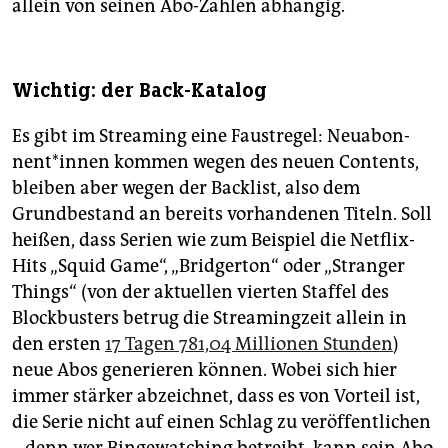
allein von seinen Abo-Zahlen abhängig.
Wichtig: der Back-Katalog
Es gibt im Streaming eine Faustregel: Neu­abon­
nen­t*in­nen kommen wegen des neuen Contents,
bleiben aber wegen der Backlist, also dem
Grundbestand an bereits vorhandenen Titeln. Soll
heißen, dass Serien wie zum Beispiel die Netflix-
Hits „Squid Game“, „Bridgerton“ oder „Stranger
Things“ (von der aktuellen vierten Staffel des
Blockbusters betrug die Streamingzeit allein in
den ersten
17 Tagen 781,04 Millionen Stunden
)
neue Abos generieren können. Wobei sich hier
immer stärker abzeichnet, dass es von Vorteil ist,
die Serie nicht auf einen Schlag zu veröffentlichen
– denn wer Binge­watching betreibt, kann sein Abo