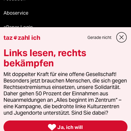
Aboservice
ePaper Login
taz
zahl ich
Gerade nicht

Downloads für Abonnierende
Links lesen, rechts
bekämpfen
© 2026 taz Verlags und Vertriebs GmbH
Alle Rechte vorbehalten. Bei rechtlichen Fragen oder für Genehmigungen
Mit doppelter Kraft für eine offene Gesellschaft!
wenden Sie sich bitte an
lizenzen@taz.de
Besonders jetzt brauchen Menschen, die sich gegen
Rechtsextremismus einsetzen, unsere Solidarität.
Daher gehen 50 Prozent der Einnahmen aus
Feedback
Redaktionsstatut
Kommune-Richtlinien
KI-
Neuanmeldungen an „Alles beginnt im Zentrum“ –
eine Kampagne, die bedrohte linke Kulturzentren
Leitlinie
Informant
Datenschutz
Impressum
AGB
und Jugendorte unterstützt. Sind Sie dabei?
Seitenwende
Einwilligungen widerrufen (Ads)

Ja, ich will