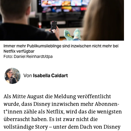
berlin
nord
wahrheit
verlag
Immer mehr Publikumslieblinge sind inzwischen nicht mehr bei
Netflix verfügbar
verlag
Foto: Daniel Reinhardt/dpa
veranstaltungen
shop
Von
Isabella Caldart
fragen & hilfe
Als Mitte August die Meldung veröffentlicht
unterstützen
wurde, dass Disney inzwischen mehr Abon­nen­
abo
t*in­nen zähle als Netflix, wird das die wenigsten
überrascht haben. Es ist zwar nicht die
genossenschaft
vollständige Story – unter dem Dach von Disney