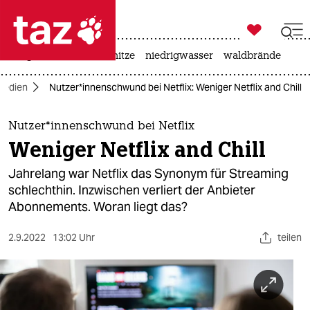

taz zahl ich
krieg in der ukraine
hitze
niedrigwasser
waldbrände

taz zahl ich
Medien
Nut­ze­r*in­nen­schwund bei Netflix: Weniger Netflix and Chill
taz zahl ich
themen
Nut­ze­r*in­nen­schwund bei Netflix
Weniger Netflix and Chill
politik
Jahrelang war Netflix das Synonym für Streaming
öko
schlechthin. Inzwischen verliert der Anbieter
Abonnements. Woran liegt das?
gesellschaft
2.9.2022
13:02 Uhr
teilen
kultur
sport