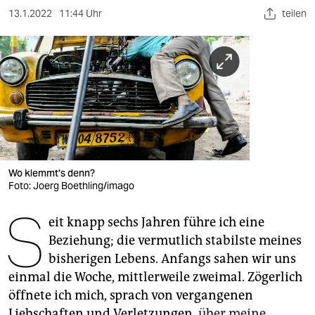
berlin
13.1.2022
11:44 Uhr
teilen
nord
wahrheit
verlag
verlag
veranstaltungen
Wo klemmt's denn?
shop
Foto: Joerg Boethling/imago
fragen & hilfe
S
eit knapp sechs Jahren führe ich eine
unterstützen
Beziehung; die vermutlich stabilste meines
bisherigen Lebens. Anfangs sahen wir uns
abo
einmal die Woche, mittlerweile zweimal. Zögerlich
genossenschaft
öffnete ich mich, sprach von vergangenen
Liebschaften und Verletzungen,
über meine