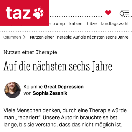

taz zahl ich
bergsteigen
usa unter trump
katzen
hitze
landtagswahl i

taz zahl ich
Kolumnen
Nutzen einer Therapie: Auf die nächsten sechs Jahre
taz zahl ich
themen
Nutzen einer Therapie
Auf die nächsten sechs Jahre
politik
öko
Kolumne
Great Depression
gesellschaft
von
Sophia Zessnik
kultur
Viele Menschen denken, durch eine Therapie würde
man „repariert“. Unsere Autorin brauchte selbst
sport
lange, bis sie verstand, dass das nicht möglich ist.