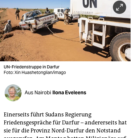
berlin
nord
wahrheit
verlag
verlag
veranstaltungen
UN-Friedenstruppe in Darfur
Foto: Xin Huashetonglian/imago
shop
fragen & hilfe
Aus Nairobi
Ilona Eveleens
unterstützen
Einerseits führt Sudans Regierung
abo
Friedensgespräche für Darfur – andererseits hat
genossenschaft
sie für die Provinz Nord-Darfur den Notstand