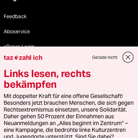
Feedback
Aboservice
ePaper Login
taz
zahl ich
Gerade nicht

Downloads für Abonnierende
Links lesen, rechts
bekämpfen
© 2026 taz Verlags und Vertriebs GmbH
Alle Rechte vorbehalten. Bei rechtlichen Fragen oder für Genehmigungen
Mit doppelter Kraft für eine offene Gesellschaft!
wenden Sie sich bitte an
lizenzen@taz.de
Besonders jetzt brauchen Menschen, die sich gegen
Rechtsextremismus einsetzen, unsere Solidarität.
Daher gehen 50 Prozent der Einnahmen aus
Feedback
Redaktionsstatut
Kommune-Richtlinien
KI-
Neuanmeldungen an „Alles beginnt im Zentrum“ –
eine Kampagne, die bedrohte linke Kulturzentren
Leitlinie
Informant
Datenschutz
Impressum
AGB
und Jugendorte unterstützt. Sind Sie dabei?