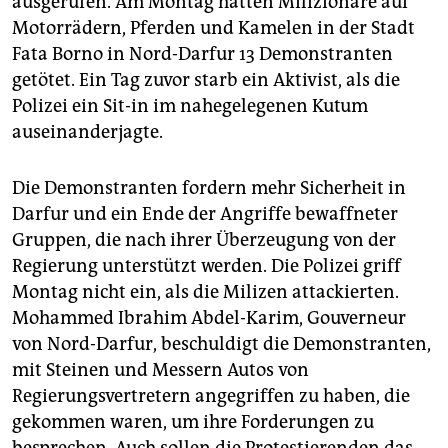
ausgerufen. Am Montag hatten Milizionäre auf
epaper login
Motorrädern, Pferden und Kamelen in der Stadt
Fata Borno in Nord-Darfur 13 Demonstranten
getötet. Ein Tag zuvor starb ein Aktivist, als die
Polizei ein Sit-in im nahegelegenen Kutum
auseinanderjagte.
Die Demonstranten fordern mehr Sicherheit in
Darfur und ein Ende der Angriffe bewaffneter
Gruppen, die nach ihrer Überzeugung von der
Regierung unterstützt werden. Die Polizei griff
Montag nicht ein, als die Milizen attackierten.
Mohammed Ibrahim Abdel-Karim, Gouverneur
von Nord-Darfur, beschuldigt die Demonstranten,
mit Steinen und Messern Autos von
Regierungsvertretern angegriffen zu haben, die
gekommen waren, um ihre Forderungen zu
besprechen. Auch sollen die Protestierenden das