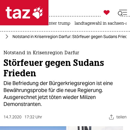

taz zahl ich
nahost-konflikt
usa unter trump
landtagswahl in sachsen-an

taz zahl ich
ka
Notstand in Krisenregion Darfur: Störfeuer gegen Sudans Fried
taz zahl ich
themen
Notstand in Krisenregion Darfur
Störfeuer gegen Sudans
politik
Frieden
öko
Die Befriedung der Bürgerkriegsregion ist eine
Bewährungsprobe für die neue Regierung.
gesellschaft
Ausgerechnet jetzt töten wieder Milizen
Demonstranten.
kultur
sport
14.7.2020
17:32 Uhr
teilen