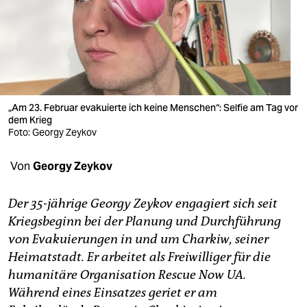
berlin
nord
wahrheit
verlag
„Am 23. Februar evakuierte ich keine Menschen“: Selfie am Tag vor
verlag
dem Krieg
Foto: Georgy Zeykov
veranstaltungen
Von
Georgy Zeykov
shop
fragen & hilfe
Der 35-jährige Georgy Zeykov engagiert sich seit
Kriegsbeginn bei der Planung und Durchführung
unterstützen
von Evakuierungen in und um Charkiw, seiner
abo
Heimatstadt. Er arbeitet als Freiwilliger für die
humanitäre Organisation Rescue Now UA.
genossenschaft
Während eines Einsatzes geriet er am