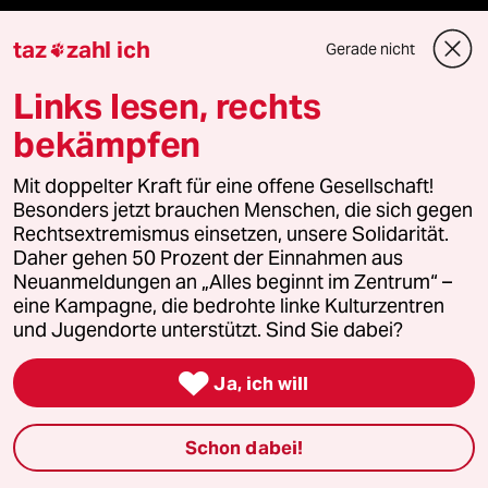
Shop
taz
zahl ich
Gerade nicht

Anzeigen
Links lesen, rechts
bekämpfen
Fragen & Hilfe
Mit doppelter Kraft für eine offene Gesellschaft!
Besonders jetzt brauchen Menschen, die sich gegen
Rechtsextremismus einsetzen, unsere Solidarität.
Feedback
Daher gehen 50 Prozent der Einnahmen aus
Neuanmeldungen an „Alles beginnt im Zentrum“ –
eine Kampagne, die bedrohte linke Kulturzentren
Aboservice
und Jugendorte unterstützt. Sind Sie dabei?
ePaper Login

Ja, ich will
Downloads für Abonnierende
Schon dabei!