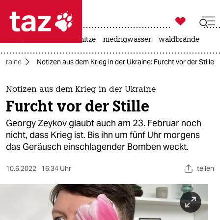

taz zahl ich
krieg in der ukraine
hitze
niedrigwasser
waldbrände

taz zahl ich
 Ukraine
Notizen aus dem Krieg in der Ukraine: Furcht vor der Stille
taz zahl ich
themen
Notizen aus dem Krieg in der Ukraine
Furcht vor der Stille
politik
Georgy Zeykov glaubt auch am 23. Februar noch
öko
nicht, dass Krieg ist. Bis ihn um fünf Uhr morgens
das Geräusch einschlagender Bomben weckt.
gesellschaft
10.6.2022
16:34 Uhr
teilen
kultur
sport