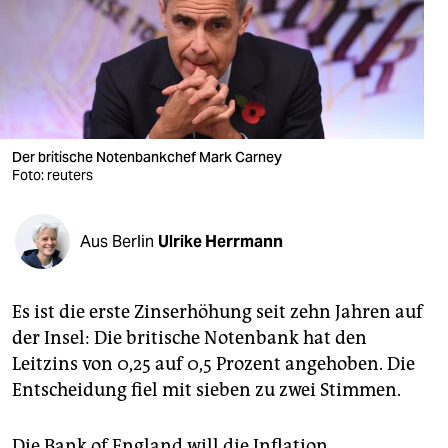
berlin
nord
wahrheit
verlag
Der britische Notenbankchef Mark Carney
verlag
Foto: reuters
veranstaltungen
Aus Berlin
Ulrike Herrmann
shop
fragen & hilfe
Es ist die erste Zinserhöhung seit zehn Jahren auf
unterstützen
der Insel: Die britische Notenbank hat den
Leitzins von 0,25 auf 0,5 Prozent angehoben. Die
abo
Entscheidung fiel mit sieben zu zwei Stimmen.
genossenschaft
Die Bank of England will die Inflation