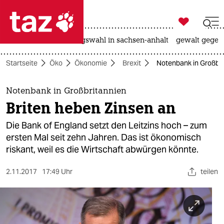

taz zahl ich
hitze
surfen
landtagswahl in sachsen-anhalt
gewalt gegen

taz zahl ich
Startseite
Öko
Ökonomie
Brexit
Notenbank in Großbri
taz zahl ich
themen
Notenbank in Großbritannien
Briten heben Zinsen an
politik
Die Bank of England setzt den Leitzins hoch – zum
öko
ersten Mal seit zehn Jahren. Das ist ökonomisch
riskant, weil es die Wirtschaft abwürgen könnte.
gesellschaft
2.11.2017
17:49 Uhr
teilen
kultur
sport