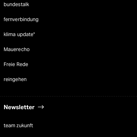
bundestalk
fernverbindung
klima update°
Mauerecho
Freie Rede
reingehen
Newsletter
team zukunft