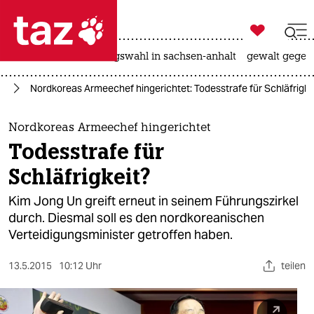

taz zahl ich
hitze
surfen
landtagswahl in sachsen-anhalt
gewalt gegen

taz zahl ich
en
Nordkoreas Armeechef hingerichtet: Todesstrafe für Schläfrigke
taz zahl ich
themen
Nordkoreas Armeechef hingerichtet
Todesstrafe für
politik
Schläfrigkeit?
öko
Kim Jong Un greift erneut in seinem Führungszirkel
durch. Diesmal soll es den nordkoreanischen
gesellschaft
Verteidigungsminister getroffen haben.
kultur
13.5.2015
10:12 Uhr
teilen
sport