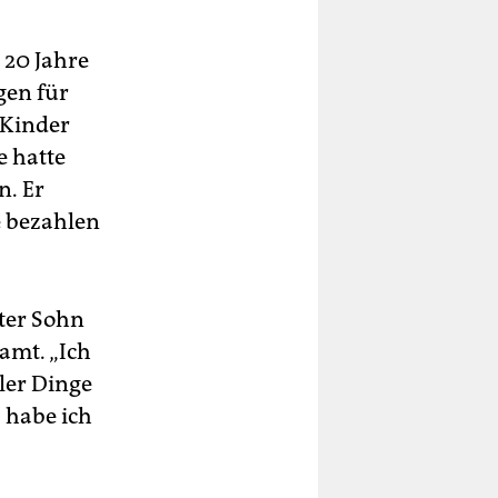
 20 Jahre
gen für
 Kinder
e hatte
n. Er
e bezahlen
ster Sohn
amt. „Ich
ler Dinge
 habe ich