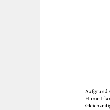
Aufgrund s
Hume Irlan
Gleichzeiti