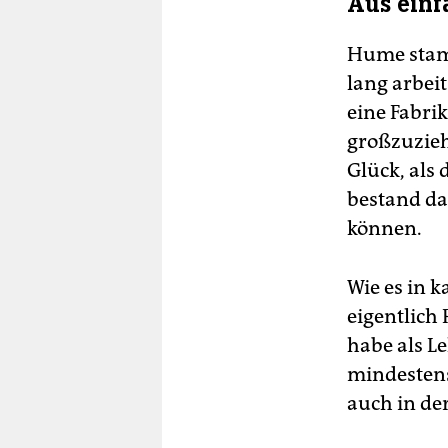
Aus einf
Hume stamm
lang arbei
eine Fabrik
großzuzieh
Glück, als
bestand da
können.
Wie es in k
eigentlich 
habe als L
mindestens
auch in der