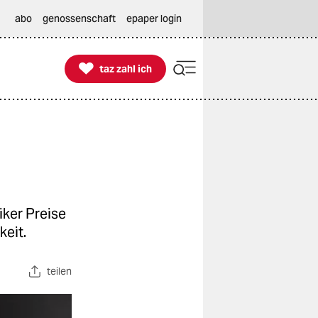
abo
genossenschaft
epaper login

taz zahl ich
taz zahl ich
iker Preise
keit.
teilen