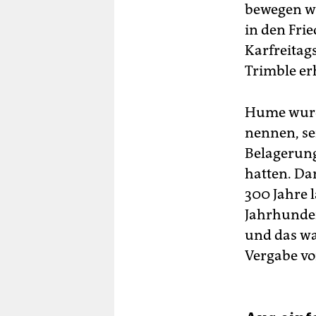
bewegen wü
in den Fri
Karfreita
Trimble er
Hume wurde
nennen, sei
Belagerung
hatten. Da
300 Jahre 
Jahrhunder
und das wa
Vergabe vo