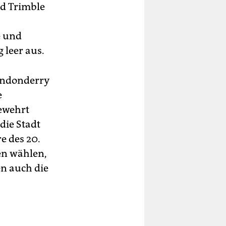
id Trimble
e und
 leer aus.
ondonderry
e
gewehrt
die Stadt
e des 20.
en wählen,
en auch die