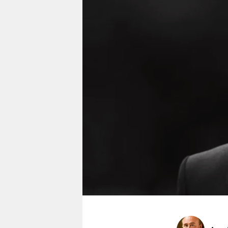
berlin
nord
wahrheit
verlag
verlag
veranstaltungen
shop
fragen & hilfe
unterstützen
abo
genossenschaft