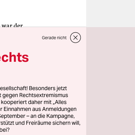
e war der
Belfaster
Gerade nicht
tiven
echts
der
r die
s Londoner
esellschaft! Besonders jetzt
rt gegen Rechtsextremismus
ine
z kooperiert daher mit „Alles
il viele
ller Einnahmen aus Anmeldungen
. September – an die Kampagne,
rstützt und Freiräume sichern will,
bei?