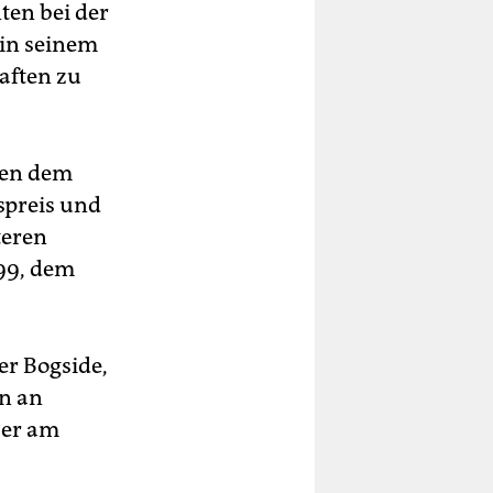
ten bei der
in seinem
aften zu
eben dem
spreis und
teren
999, dem
er Bogside,
en an
 er am