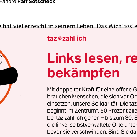
Fanore
Ralf Sotscheck
hat viel erreicht in seinem Leben. Das Wichtigst
 Friedensprozess, der am Karfreitag 1998 in das 
taz
zahl ich

ündete, das der britischen Krisenprovinz rela
achte.
Links lesen, r
bekämpfen
gte von Anfang an eine friedliche Strategie, als 
nde der sechziger Jahre ausbrach. 1970 gründete e
kratische und Arbeiterpartei SDLP, für die er in
Mit doppelter Kraft für eine offene G
brauchen Menschen, die sich vor O
und später auch ins Europaparlament einzog. Se
einsetzen, unsere Solidarität. Die ta
führte zu Anfeindungen auch im eigenen Lager, we
beginnt im Zentrum“. 50 Prozent a
iegler bezichtigten.
bei taz zahl ich gehen – bis zum 30
die linke, selbstverwaltete Orte unte
bevor sie verschwinden. Sind Sie da