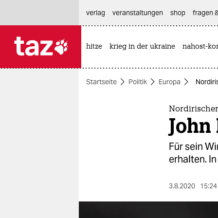
hautnavigation anspringen
hauptinhalt anspringen
footer anspringen
verlag
veranstaltungen
shop
fragen &
hitze
krieg in der ukraine
nahost-kon

taz zahl ich
taz zahl ich
Startseite
Politik
Europa
Nordiri
themen
politik
Nordirische
John
öko
Für sein Wi
gesellschaft
erhalten. I
kultur
3.8.2020
15:24
sport