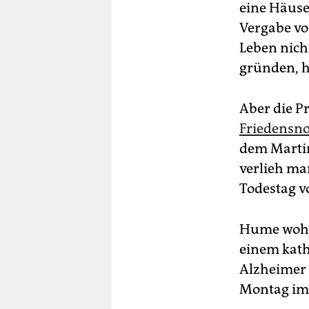
eine Häuse
Vergabe v
Leben nich
gründen, hä
Aber die Pr
Friedensno
dem Martin
verlieh ma
Todestag v
Hume wohnt
einem katho
Alzheimer 
Montag im 