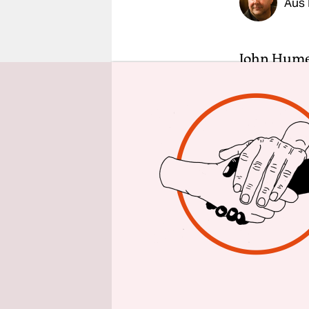
Aus 
epaper login
John Hume 
nordirische
Abkommen m
Frieden br
Hume verfol
Konflikt E
Sozialdemo
Unterhaus 
Strategie 
ihn als Abw