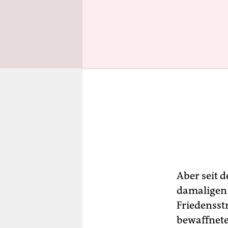
Aber seit 
damalige
Friedensstr
bewaffnete