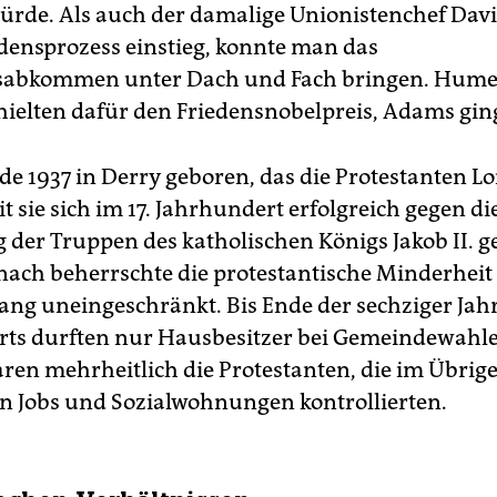
rde. Als auch der damalige Unionistenchef Dav
edensprozess einstieg, konnte man das
gsabkommen unter Dach und Fach bringen. Hum
hielten dafür den Friedensnobelpreis, Adams ging
 1937 in Derry geboren, das die Protestanten L
t sie sich im 17. Jahrhundert erfolgreich gegen di
 der Truppen des katholischen Königs Jakob II. 
nach beherrschte die protestantische Minderheit 
lang uneingeschränkt. Bis Ende der sechziger Jahr
ts durften nur Hausbesitzer bei Gemeindewahl
ren mehrheitlich die Protestanten, die im Übrig
n Jobs und Sozialwohnungen kontrollierten.