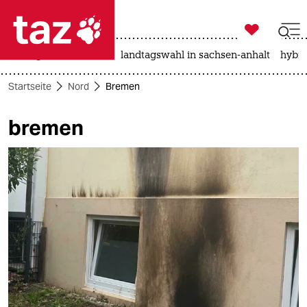

taz zahl ich
niedrigwasser
rente
landtagswahl in sachsen-anhalt
hybri

taz zahl ich
Startseite
Nord
Bremen
taz zahl ich
bremen
themen
politik
öko
gesellschaft
kultur
sport