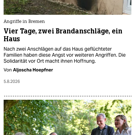
berlin
nord
Angriffe in Bremen
wahrheit
Vier Tage, zwei Brandanschläge, ein
Haus
verlag
Nach zwei Anschlägen auf das Haus geflüchteter
verlag
Familien haben diese Angst vor weiteren Angriffen. Die
Solidarität vor Ort macht ihnen Hoffnung.
veranstaltungen
Von
Aljoscha Hoepfner
shop
5.8.2026
fragen & hilfe
unterstützen
abo
genossenschaft