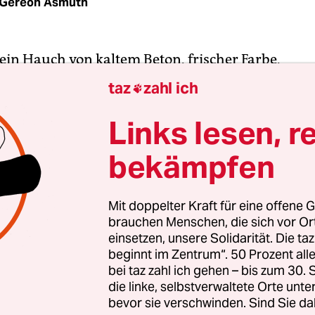
Gereon Asmuth
 ein Hauch von kaltem Beton, frischer Farbe,
dem Plastik. Und dann kommt Gewalt. Stellt ein
taz
zahl ich

n der Mitte der Bühne. Und kracht. „Wir werden sc
 Worten hatte Gewalt-Sänger Patrick Wagner groß
Links lesen, r
gelegt.
bekämpfen
ne passendere Band geben, um diesen Neubau
n? Das Berliner Trio hat sich immerhin
mit sein
Mit doppelter Kraft für eine offene G
brauchen Menschen, die sich vor O
listischem Stampf-Noise
den Ruf erspielt, selbst k
einsetzen, unsere Solidarität. Die ta
u spielen, weil viele diesen energetischen Lärm ei
beginnt im Zentrum“. 50 Prozent a
bei taz zahl ich gehen – bis zum 30
die linke, selbstverwaltete Orte unte
bevor sie verschwinden. Sind Sie da