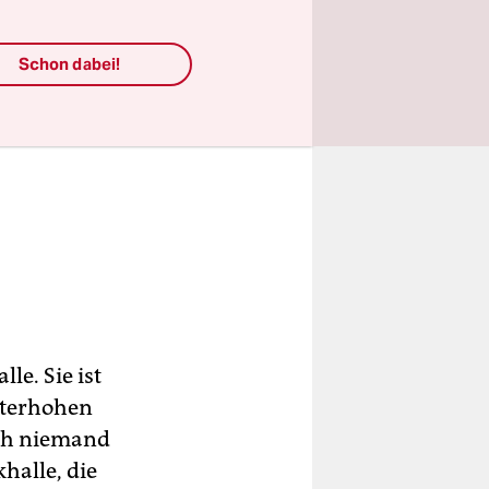
Schon dabei!
le. Sie ist
eterhohen
ch niemand
halle, die