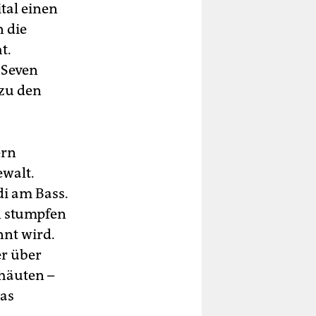
tal einen
n die
t.
„Seven
 zu den
ern
ewalt.
di am Bass.
n stumpfen
nnt wird.
er über
häuten –
Das