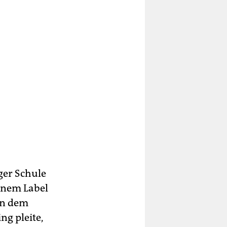
ger Schule
einem Label
in dem
ng pleite,