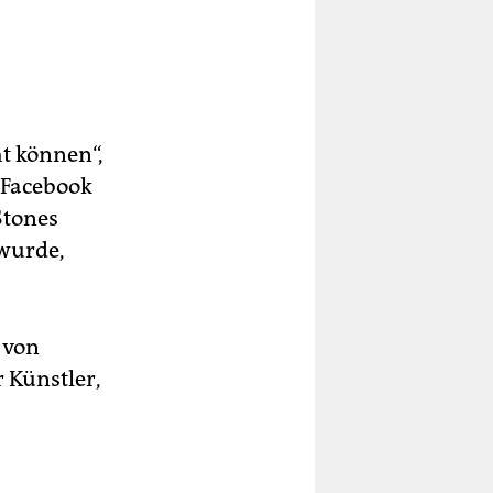
ht können“,
 Facebook
Stones
wurde,
e von
 Künstler,