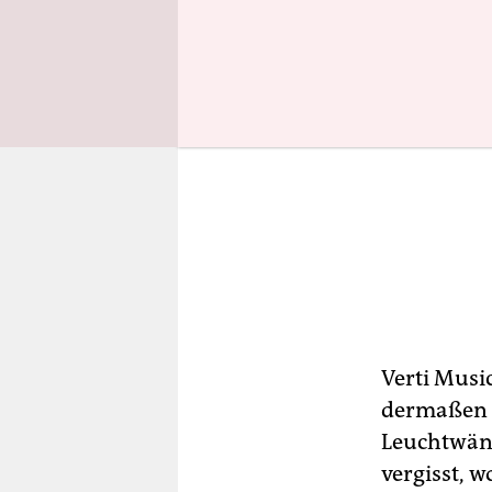
Verti Music
dermaßen a
Leuchtwän
vergisst, w