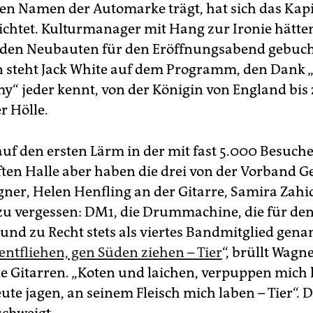
den Namen der Automarke trägt, hat sich das Kapi
ichtet. Kulturmanager mit Hang zur Ironie hätte
den Neubauten für den Eröffnungsabend gebuch
n steht Jack White auf dem Programm, den Dank 
y“ jeder kennt, von der Königin von England bis
 Hölle.
auf den ersten Lärm in der mit fast 5.000 Besuch
ten Halle aber haben die drei von der Vorband G
gner, Helen Henfling an der Gitarre, Samira Zahi
zu vergessen: DM1, die Drummachine, die für de
 und zu Recht stets als viertes Bandmitglied gena
entfliehen, gen Süden ziehen – Tier
“, brüllt Wagn
e Gitarren. „Koten und laichen, verpuppen mich 
eute jagen, an seinem Fleisch mich laben – Tier“. 