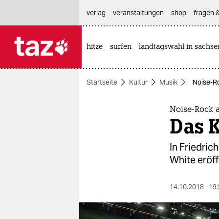
hautnavigation anspringen
hauptinhalt anspringen
footer anspringen
verlag
veranstaltungen
shop
fragen &
hitze
surfen
landtagswahl in sachse

taz zahl ich
taz zahl ich
Startseite
Kultur
Musik
Noise-Ro
themen
politik
Noise-Rock a
Das K
öko
In Friedric
gesellschaft
White eröff
kultur
14.10.2018
19:
sport