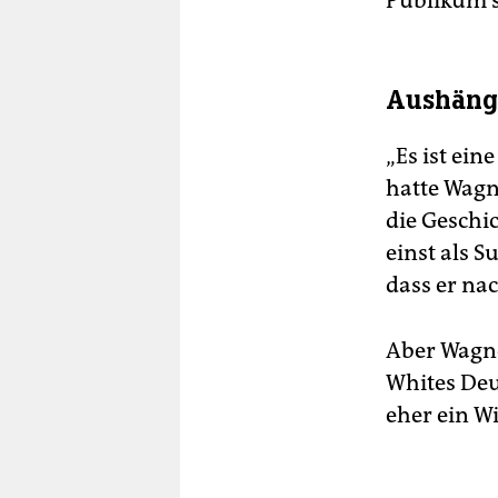
Publikum s
Aushäng
„Es ist ei
hatte Wagn
die Geschic
einst als 
dass er na
Aber Wagner
Whites Deu
eher ein W