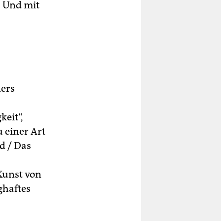
. Und mit
ners
eit“,
u einer Art
d / Das
 Kunst von
ghaftes