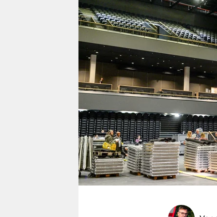
berlin
nord
wahrheit
verlag
verlag
veranstaltungen
shop
fragen & hilfe
unterstützen
abo
genossenschaft