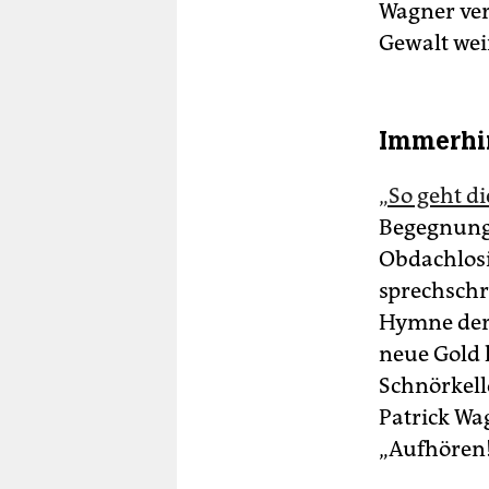
Wagner vers
Gewalt wei
Immerhin
„So geht d
Begegnung 
Obdachlosi
sprechschre
Hymne der 
neue Gold 
Schnörkello
Patrick Wa
„Aufhören!