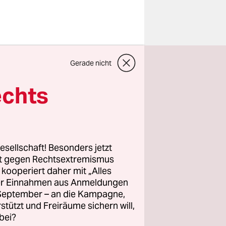
 nervendes
Gerade nicht
heitern“ –
spurig die
echts
em
esellschaft! Besonders jetzt
rt gegen Rechtsextremismus
leine Clubs
z kooperiert daher mit „Alles
nfach nicht
ller Einnahmen aus Anmeldungen
. September – an die Kampagne,
rstützt und Freiräume sichern will,
bei?