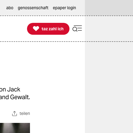
abo
genossenschaft
epaper login

taz zahl ich
taz zahl ich
von Jack
Band Gewalt.
teilen