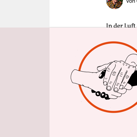
Von
epaper login
In der Luft
ausdünsten
Blaulicht i
mit diesen
Latte hoch 
Kann es ei
einzuweihe
existenzia
halb leer z
aushalten.