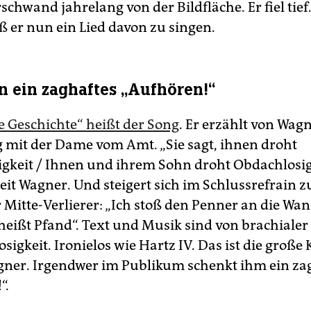
chwand jahrelang von der Bildfläche. Er fiel tief
ß er nun ein Lied davon zu singen.
 ein zaghaftes „Aufhören!“
ie Geschichte“ heißt der Song
. Er erzählt von Wag
mit der Dame vom Amt. „Sie sagt, ihnen droht
gkeit / Ihnen und ihrem Sohn droht Obdachlosigk
it Wagner. Und steigert sich im Schlussrefrain z
Mitte-Verlierer: „Ich stoß den Penner an die Wan
heißt Pfand“. Text und Musik sind von brachialer
sigkeit. Ironielos wie Hartz IV. Das ist die große
gner. Irgendwer im Publikum schenkt ihm ein za
“.