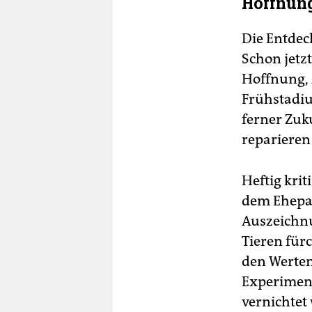
Hoffnung
Die Entdec
Schon jetz
Hoffnung, 
Frühstadiu
ferner Zuk
reparieren
Heftig kri
dem Ehepaa
Auszeichnu
Tieren für
den Werten
Experiment
vernichtet 