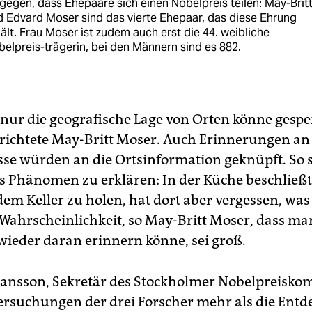
gegen, dass Ehepaare sich einen Nobelpreis teilen: May-Brit
 Edvard Moser sind das vierte Ehepaar, das diese Ehrung
ält. Frau Moser ist zudem auch erst die 44. weibliche
elpreis-trägerin, bei den Männern sind es 882.
 nur die geografische Lage von Orten könne gespe
richtete May-Britt Moser. Auch Erinnerungen an
se würden an die Ortsinformation geknüpft. So se
es Phänomen zu erklären: In der Küche beschließ
dem Keller zu holen, hat dort aber vergessen, wa
 Wahrscheinlichkeit, so May-Britt Moser, dass man
wieder daran erinnern könne, sei groß.
ansson, Sekretär des Stockholmer Nobelpreiskomi
ersuchungen der drei Forscher mehr als die Ent