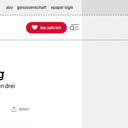
abo
genossenschaft
epaper login

taz zahl ich
taz zahl ich
g
n drei
teilen