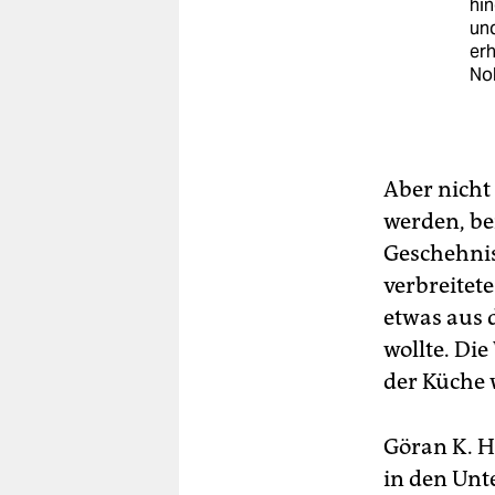
hin
und
erh
Nob
Aber nicht
werden, be
Geschehnis
verbreitet
etwas aus 
wollte. Die
der Küche 
Göran K. H
in den Unt