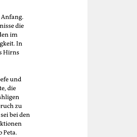
n Anfang.
nisse die
den im
keit. In
s Hirns
eefe und
e, die
ähligen
pruch zu
sei bei den
ektionen
o Peta.