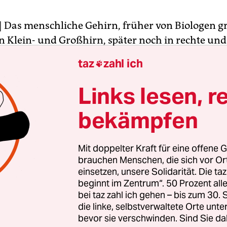
| Das menschliche Gehirn, früher von Biologen g
in Klein- und Großhirn, später noch in rechte und
 ist seit einigen Jahrzehnten begehrtes Objekt
taz
zahl ich

ftlicher Untersuchungen. So wundert es nicht, d
e
Nobelpreis für Medizin
drei Neurophysiologen v
Links lesen, r
gebürtige US-Amerikaner John O’Keefe (74) und d
bekämpfen
e Ehepaar May-Britt (51) und Edvard Moser (52) 
schungen zum Orientierungssinn vom Nobelpreis
t worden.
Mit doppelter Kraft für eine offene G
brauchen Menschen, die sich vor O
einsetzen, unsere Solidarität. Die ta
 entdeckte O’Keefe bei Tierversuchen, dass besti
beginnt im Zentrum“. 50 Prozent a
ner Ratte aktiv werden, wenn sie sich an einem b
bei taz zahl ich gehen – bis zum 30
Behausung befindet, andere Areale, wenn sie ihre
die linke, selbstverwaltete Orte unte
bevor sie verschwinden. Sind Sie da