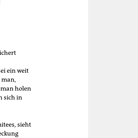
t
ichert
i ein weit
t man,
s man holen
 sich in
tees, sieht
deckung