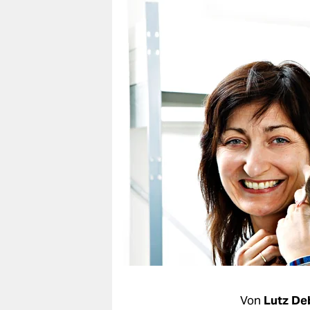
berlin
nord
wahrheit
verlag
verlag
veranstaltungen
shop
fragen & hilfe
unterstützen
abo
genossenschaft
Von
Lutz De