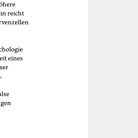
höhere
in reicht
rvenzellen
chologie
eit eines
ser
.
ulse
ngen