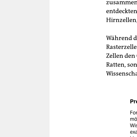
zusammen m
entdeckten
Hirnzellen
Während di
Rasterzell
Zellen den
Ratten, so
Wissenscha
Pr
For
mög
Wis
exa