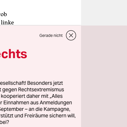
rob
 linke
Gerade nicht
ass der
erliehen
echts
as
sind wegen
komitee
esellschaft! Besonders jetzt
rt gegen Rechtsextremismus
z kooperiert daher mit „Alles
mmte Areale
ller Einnahmen aus Anmeldungen
estimmten
. September – an die Kampagne,
n Standort
rstützt und Freiräume sichern will,
bei?