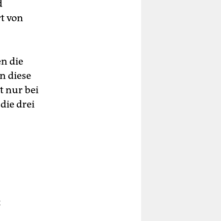
d
t von
n die
n diese
t nur bei
die drei
t