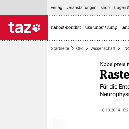
hautnavigation anspringen
hauptinhalt anspringen
footer anspringen
verlag
veranstaltungen
shop
fragen &
nahost-konflikt
usa unter trump
lan

taz zahl ich
taz zahl ich
Startseite
Öko
Wissenschaft
No
themen
politik
Nobelpreis 
Raste
öko
Für die Ent
gesellschaft
Neurophysi
kultur
10.10.2014
8:2
sport